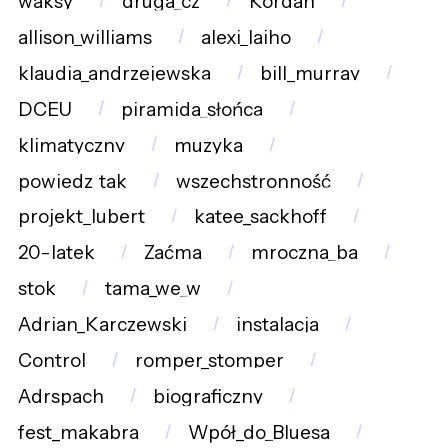
waksy
druga_cz
Kordan
allison_williams
alexi_laiho
klaudia_andrzejewska
bill_murray
DCEU
piramida_słońca
klimatyczny
muzyka
powiedz_tak
wszechstronność
projekt_lubert
katee_sackhoff
20-latek
Zaćma
mroczna_ba
stok
tama_we_w
Adrian_Karczewski
instalacja
Control
romper_stomper
Adrspach
biograficzny
fest_makabra
Wpół_do_Bluesa