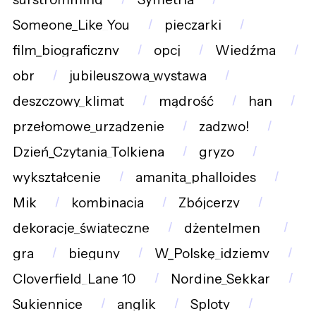
Someone_Like_You
pieczarki
film_biograficzny
opcj
Wiedźma
obr
jubileuszowa_wystawa
deszczowy_klimat
mądrość
han
przełomowe_urządzenie
zadzwo!
Dzień_Czytania_Tolkiena
gryzo
wykształcenie
amanita_phalloides
Mik
kombinacja
Zbójcerzy
dekoracje_świąteczne
dżentelmen_
gra
bieguny
W_Polskę_idziemy
Cloverfield_Lane_10
Nordine_Sekkar
Sukiennice
anglik
Sploty