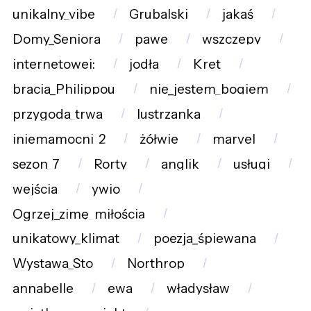
unikalny_vibe
Grubalski
jakaś
Domy_Seniora
pawe
wszczepy
internetowej:
jodła
Kret
bracia_Philippou
nie_jestem_bogiem
przygoda_trwa
lustrzanka
iniemamocni_2
żółwie
marvel
sezon_7
Rorty
anglik
usługi
wejścia
ywio
Ogrzej_zimę_miłością
unikatowy_klimat
poezja_śpiewana
Wystawa_Sto
Northrop
annabelle
ewa
władysław