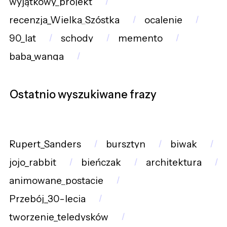
wyjątkowy_projekt
recenzja_Wielka_Szóstka
ocalenie
90_lat
schody
memento
baba_wanga
Ostatnio wyszukiwane frazy
Rupert_Sanders
bursztyn
biwak
jojo_rabbit
bieńczak
architektura
animowane_postacie
Przebój_30-lecia
tworzenie_teledysków