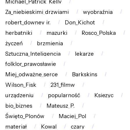
Michael_Patrick_Kelly
Za_niebieskimi_drzwiami
wyobraźnia
robert_downey_jr.
Don_Kichot
herbatniki
mazurki
Rosco_Polska
życzeń
brzmienia
Sztuczna_Inteligencja
lekarze
folklor_prawosławie
Miej_odważne_serce
Barkskins
Wilson_Fisk
231_filmw
urządzeniu
popularność
Ksiezyc
bio_biznes
Mateusz_P.
Święto_Plonów
Maciej_Pol
materiał
Kowal
czary