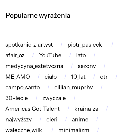
Popularne wyrażenia
spotkanie_z_artyst
piotr_pasiecki
afair_oz
YouTube
lato
medycyna_estetyczna
sezony
ME_AMO
ciało
10_lat
otr
campo_santo
cillian_muprhy
30-lecie
zwyczaje
Americas_Got_Talent
kraina_za
najwyższy
cień
anime
waleczne_wilki
minimalizm