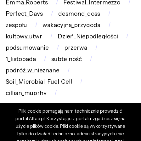
Emma_Roberts
Festiwal_Intermezzo
Perfect_Days
desmond_doss
zespołu
wakacyjna_przygoda
kultowy_utwr
Dzień_Niepodległości
podsumowanie
przerwa
1_listopada
subtelność
podróż_w_nieznane
Soil_Microbial_Fuel_Cell
cillian_muprhy
Pliki cookie pomagają nam technicznie prowadzić
portal Altao.pl. Korzystając z portalu, zgadzasz się na
użycie plików cookie. Pliki cookie są wykorzystywane
tylko do działań techniczno-administracyjnych i nie