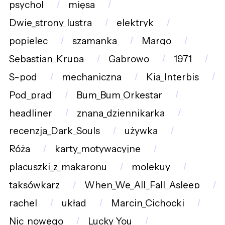
psychol
mięsa
Dwie_strony_lustra
elektryk
popielec
szamanka
Margo
Sebastian_Krupa
Gabrowo
1971
S-pod
mechaniczna
Kia_Interbis
Pod_prąd
Bum_Bum_Orkestar
headliner
znana_dziennikarka
recenzja_Dark_Souls
używka
Róża
karty_motywacyjne
placuszki_z_makaronu
molekuy
taksówkarz
When_We_All_Fall_Asleep
rachel
układ
Marcin_Cichocki
Nic_nowego
Lucky_You