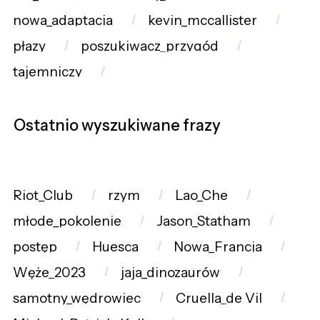
nowa_adaptacja
kevin_mccallister
płazy
poszukiwacz_przygód
tajemniczy
Ostatnio wyszukiwane frazy
Riot_Club
rzym
Lao_Che
młode_pokolenie
Jason_Statham
postęp
Huesca
Nowa_Francja
Węże_2023
jaja_dinozaurów
samotny_wędrowiec
Cruella_de_Vil