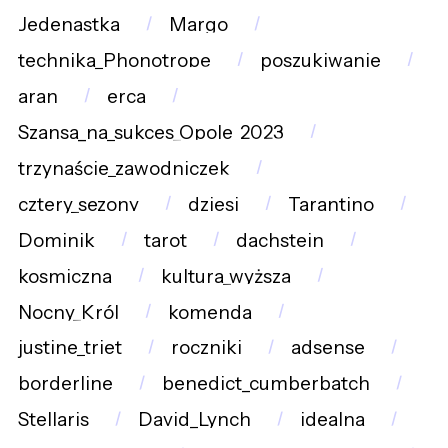
Jedenastka
Margo
technika_Phonotrope
poszukiwanie
aran
erca
Szansa_na_sukces_Opole_2023
trzynaście_zawodniczek
cztery_sezony
dziesi
Tarantino
Dominik
tarot
dachstein
kosmiczna
kultura_wyższa
Nocny_Król
komenda
justine_triet
roczniki
adsense
borderline
benedict_cumberbatch
Stellaris
David_Lynch
idealna