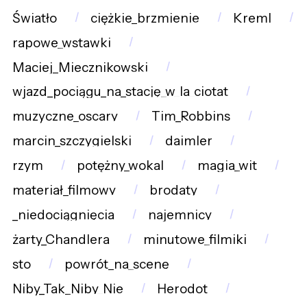
Światło
ciężkie_brzmienie
Kreml
rapowe_wstawki
Maciej_Miecznikowski
wjazd_pociągu_na_stację_w_la_ciotat
muzyczne_oscary
Tim_Robbins
marcin_szczygielski
daimler
rzym
potężny_wokal
magia_wit
materiał_filmowy
brodaty
_niedociągnięcia
najemnicy
żarty_Chandlera
minutowe_filmiki
sto
powrót_na_scenę
Niby_Tak_Niby_Nie
Herodot