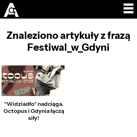
Znaleziono artykuły z frazą
Festiwal_w_Gdyni
"Widziadło" nadciąga.
Octopus i Gdynia łączą
siły!