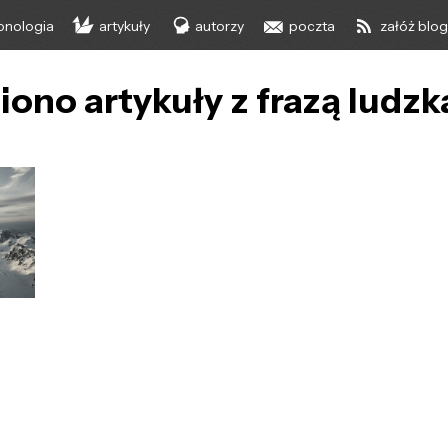
onologia
artykuły
autorzy
poczta
załóż blo
iono artykuły z frazą ludzk
y