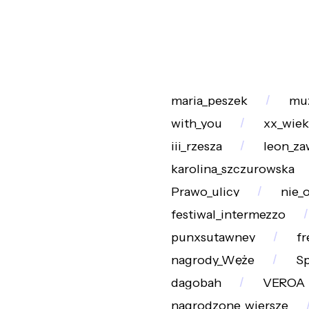
maria_peszek
muz
with_you
xx_wiek
iii_rzesza
leon_z
karolina_szczurowska
Prawo_ulicy
nie_
festiwal_intermezzo
punxsutawney
fr
nagrody_Węże
Sp
dagobah
VEROA
nagrodzone_wiersze