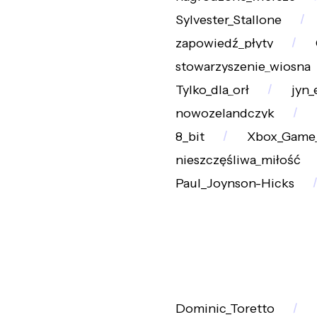
Sylvester_Stallone
zapowiedź_płyty
stowarzyszenie_wiosna
Tylko_dla_orł
jyn_
nowozelandczyk
8_bit
Xbox_Game
nieszczęśliwa_miłość
Paul_Joynson-Hicks
Dominic_Toretto