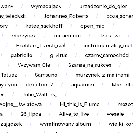
owany
wymagający
urządzenie_do_gier
y_teledysk
Johannes_Roberts
poza_sche
ory
katee_sackhoff
open_mic
murzynek
miraculum
dza_krwi
Problem_trzech_ciał
instrumentalny_met
gabrielle
g-virus
czarny_samochód
Wzywam_Cię
Szansa_na_sukces
_Tatuaż
Samsung
murzynek_z_malinami
ya_young_directors_7
aquaman
Marcell
es
Julie_Walters_
wojnę__światową
Hi_this_is_Flume
mezot
a
26_lipca
Alive_to_live
wesele
zajączek
wyrafinowany_album
wielki_ko