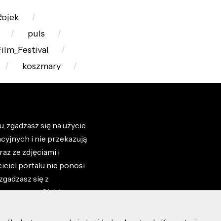
Rojek
puls
ilm_Festival
koszmary
, zgadzasz się na użycie
cyjnych i nie przekazują
az ze zdjęciami i
iciel portalu nie ponosi
zgadzasz się z
zone przez Ciebie na