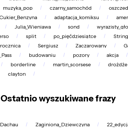
muzyka_pop
czarny_samochód
oszcze
Cukier_Benzyna
adaptacja_komiksu
amer
Julia_Wieniawa
sond
wyrazisty_gł
erso
split
po_pięćdziesiątce
String
rocznica
Sergiusz
Zaczarowany
G
_Pass
budowaniu
pozory
akcja
borderline
martin_scorsese
drożdże
clayton
Ostatnio wyszukiwane frazy
Dachau
Zaginiona_Dziewczyna
22_edycj