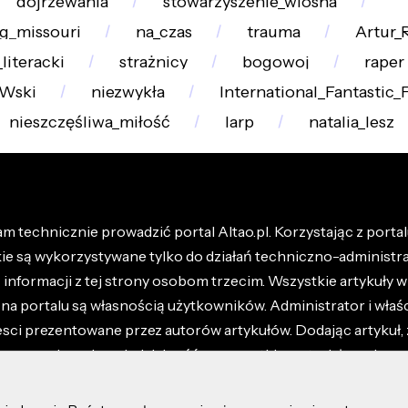
dojrzewania
stowarzyszenie_wiosna
ng_missouri
na_czas
trauma
Artur_
literacki
strażnicy
bogowoj
raper
Wski
niezwykła
International_Fantastic_F
nieszczęśliwa_miłość
larp
natalia_lesz
m technicznie prowadzić portal Altao.pl. Korzystając z portalu
kie są wykorzystywane tylko do działań techniczno-administra
nformacji z tej strony osobom trzecim. Wszystkie artykuły wr
na portalu są własnością użytkowników. Administrator i właśc
esci prezentowane przez autorów artykułów. Dodając artykuł, 
z ponosisz odpowiedzialność za wszystkie materiały umieszc
óły dostępne w regulaminie portalu.