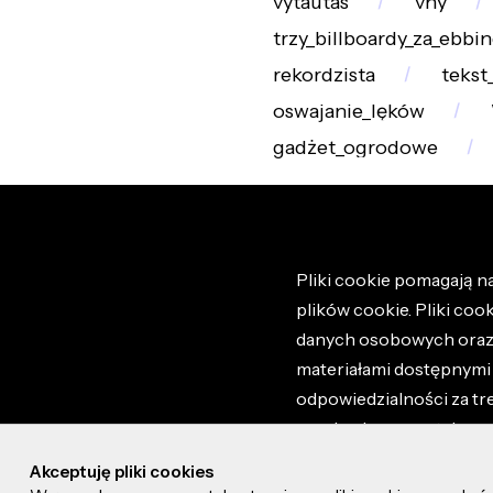
vytautas
vhy
trzy_billboardy_za_ebbi
rekordzista
tekst_
oswajanie_lęków
gadżet_ogrodowe
Pliki cookie pomagają na
plików cookie. Pliki coo
danych osobowych oraz i
materiałami dostępnymi 
odpowiedzialności za tr
regulaminem portalu ora
stronie altao.pl. Szczeg
Akceptuję pliki cookies