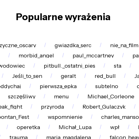
Popularne wyrażenia
yczne_oscary
gwiazdka_serc
nie_na_film
morbid_angel
paul_mccartney
pa
awodowiec
pitbull._ostatni_pies
sta
Jeśli_to_sen
geralt
red_bull
J
oddychaj
pierwsza_epka
subtelno
szczęśliwy
menu
Michael_Corleone
eak_fight
przyroda
Robert_Gulaczyk
ontan_Fest
wspomnienie
charles_mans
operetka
Michał_Lupa
wpł
trauma
maria_magdalena
falcon_hea