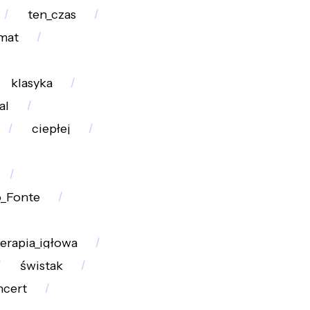
ten_czas
mat
klasyka
al
ciepłej
o_Fonte
erapia_igłowa
świstak
ncert