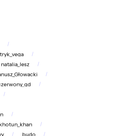
tryk_vega
natalia_lesz
anusz_Głowacki
czerwony_gd
on
khotun_khan
vy
budo