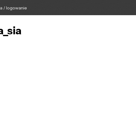
ga / logowanie
a_sia