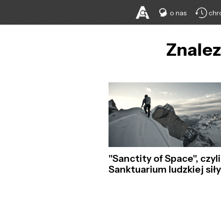
o nas
chr
Znalez
"Sanctity of Space", czyli
Sanktuarium ludzkiej sił