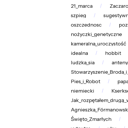
21_marca
Zaczar
szpieg
sugestywn
oszczednosc
poz
nożyczki_genetyczne
kameralna_uroczystość
idealna
hobbit
ludzka_sia
anteny
Stowarzyszenie_Broda_i
Pies_i_Robot
papa
niemiecki
Kserks
Jak_rozpętałem_drugą_
Agnieszka_Fórmanowsk
Święto_Zmarłych