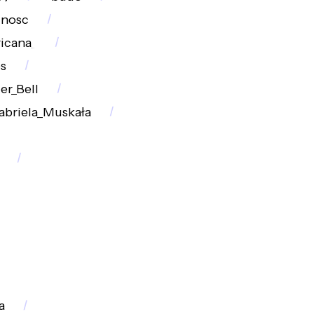
dnosc
icana_
os
er_Bell
abriela_Muskała
a