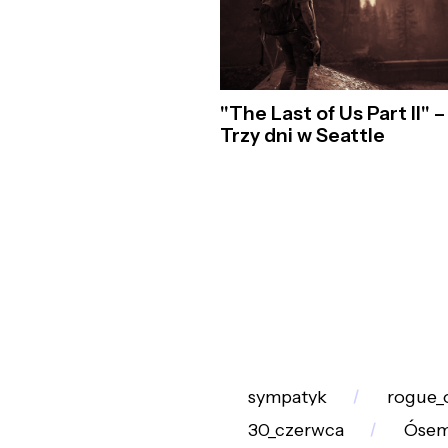
"The Last of Us Part II" –
Trzy dni w Seattle
sympatyk
rogue_
30_czerwca
Óse