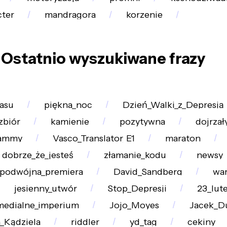
cter
mandragora
korzenie
Ostatnio wyszukiwane frazy
asu
piękna_noc
Dzień_Walki_z_Depresją
zbiór
kamienie
pozytywna
dojrzał
ammy
Vasco_Translator_E1
maraton
dobrze_że_jesteś
złamanie_kodu
newsy
podwójna_premiera
David_Sandberg
war
jesienny_utwór
Stop_Depresji
23_lut
medialne_imperium
Jojo_Moyes
Jacek_D
a_Kądziela
riddler
yd_tag
cekiny