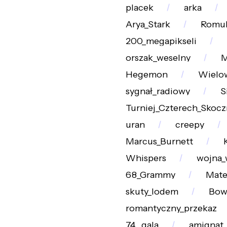
placek
arka
Arya_Stark
Romul
200_megapikseli
orszak_weselny
M
Hegemon
Wielo
sygnał_radiowy
S
Turniej_Czterech_Skocz
uran
creepy
Marcus_Burnett
Whispers
wojna_
68_Grammy
Mate
skuty_lodem
Bow
romantyczny_przekaz
74._gala
amignat