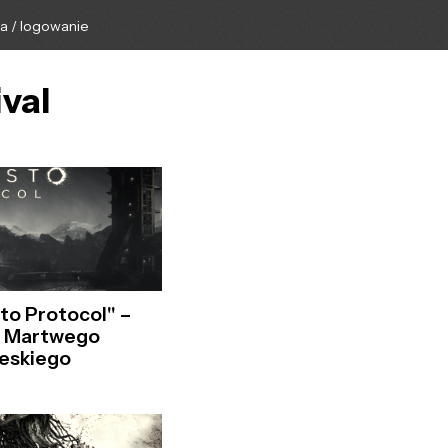
ga / logowanie
ival
sto Protocol" –
 Martwego
ieskiego