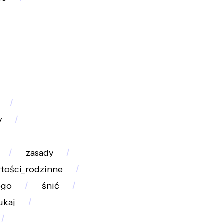
y
zasady
tości_rodzinne
ego
śnić
ukaj