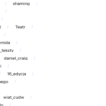
shaming
t
Teatr
mida
_teksty
daniel_craig
i
16_edycja
nego
wiat_cudw
ło