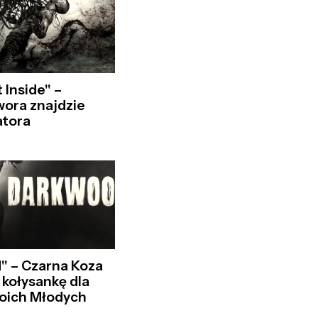
 Inside" –
ora znajdzie
tora
" – Czarna Koza
 kołysankę dla
woich Młodych