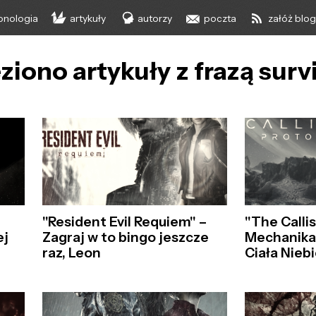
onologia
artykuły
autorzy
poczta
załóż blo
ziono artykuły z frazą surv
"Resident Evil Requiem" –
"The Calli
ej
Zagraj w to bingo jeszcze
Mechanika
raz, Leon
Ciała Nieb