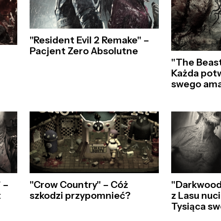
"Resident Evil 2 Remake" –
Pacjent Zero Absolutne
"The Beast
Każda potw
swego ama
 –
"Crow Country" – Cóż
"Darkwood
t
szkodzi przypomnieć?
z Lasu nuci
Tysiąca s