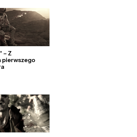
" – Z
a pierwszego
ra