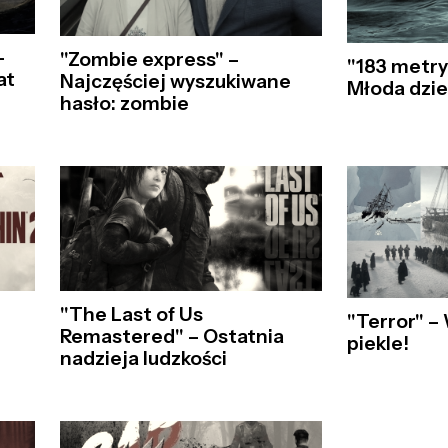
–
"Zombie express" –
"183 metry
at
Najczęściej wyszukiwane
Młoda dzi
hasło: zombie
"The Last of Us
"Terror" 
Remastered" – Ostatnia
piekle!
nadzieja ludzkości