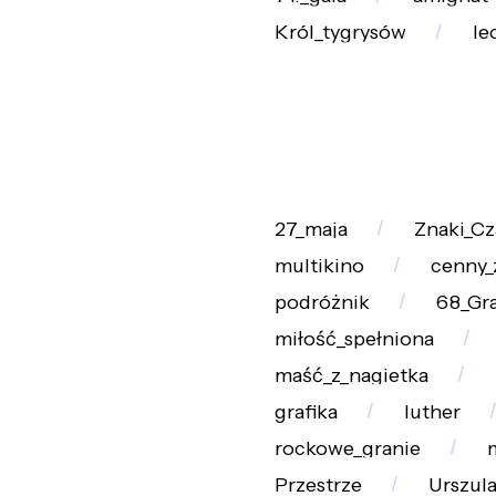
Król_tygrysów
le
27_maja
Znaki_Cz
multikino
cenny_
podróżnik
68_Gr
miłość_spełniona
maść_z_nagietka
grafika
luther
rockowe_granie
Przestrze
Urszul