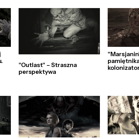
j
"Marsjanin
.
pamiętnik
"Outlast" – Straszna
kolonizato
perspektywa