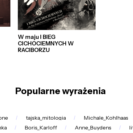
W maju I BIEG
CICHOCIEMNYCH W
RACIBORZU
Popularne wyrażenia
one
tajska_mitologia
Michale_Kohlhaas
mka
Boris_Karloff
Anne_Buydens
l