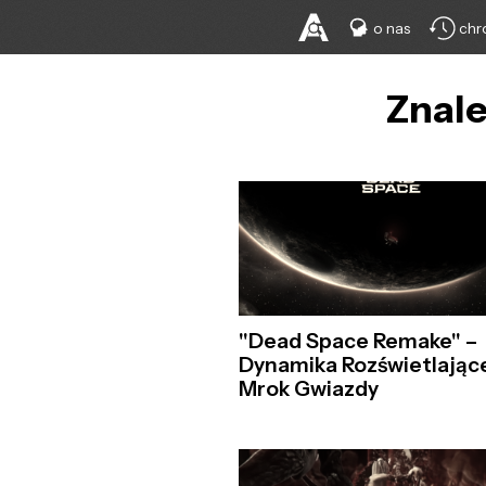
o nas
chr
Znale
"Dead Space Remake" –
Dynamika Rozświetlając
Mrok Gwiazdy