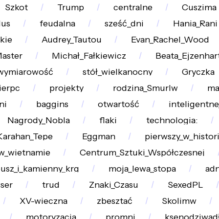
Szkot
Trump
centralne
Cuszima
us
feudalna
sześć_dni
Hania_Rani
kie
Audrey_Tautou
Evan_Rachel_Wood
aster
Michał_Fałkiewicz
Beata_Ejzenhar
wymiarowość
stół_wielkanocny
Gryczka
ierpc
projekty
rodzina_Smurlw
ma
ni
baggins
otwartość
inteligentne
Nagrody_Nobla
flaki
technologia:
Karahan_Tepe
Eggman
pierwszy_w_histori
w_wietnamie
Centrum_Sztuki_Współczesnej
usz_i_kamienny_krg
moja_lewa_stopa
ad
ser
trud
Znaki_Czasu
SexedPL
XV-wieczna
zbesztać
Skolimw
motoryzacja
promni
ksenodziwad