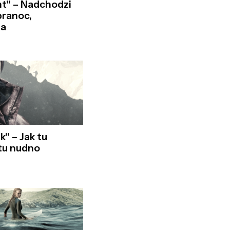
ht" – Nadchodzi
branoc,
ia
k" – Jak tu
 tu nudno