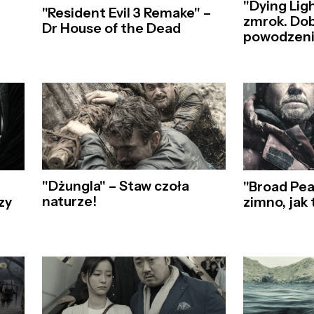
"Dying Lig
"Resident Evil 3 Remake" –
zmrok. Do
Dr House of the Dead
powodzen
"Dżungla" – Staw czoła
"Broad Pea
naturze!
zy
zimno, jak