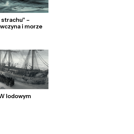
 strachu" –
ewczyna i morze
– W lodowym