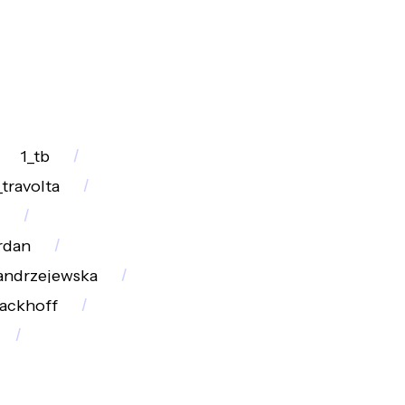
1_tb
travolta
rdan
_andrzejewska
sackhoff