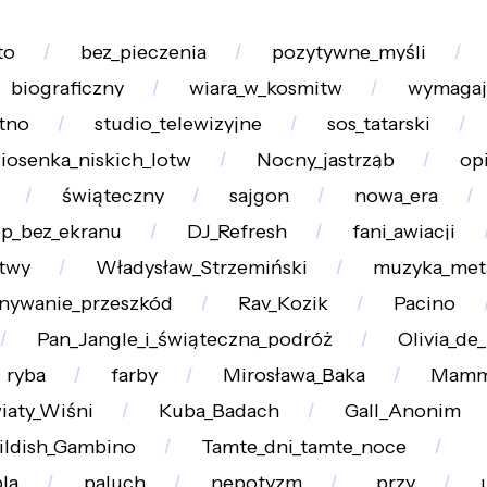
to
bez_pieczenia
pozytywne_myśli
biograficzny
wiara_w_kosmitw
wymagaj
tno
studio_telewizyjne
sos_tatarski
iosenka_niskich_lotw
Nocny_jastrząb
op
świąteczny
sajgon
nowa_era
op_bez_ekranu
DJ_Refresh
fani_awiacji
twy
Władysław_Strzemiński
muzyka_met
nywanie_przeszkód
Rav_Kozik
Pacino
Pan_Jangle_i_świąteczna_podróż
Olivia_de
ryba
farby
Mirosława_Baka
Mamm
iaty_Wiśni
Kuba_Badach
Gall_Anonim
ildish_Gambino
Tamte_dni_tamte_noce
la
paluch
nepotyzm
_przy