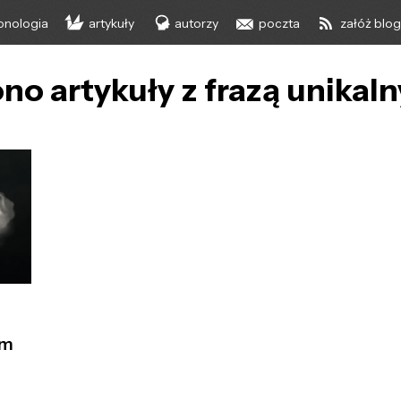
onologia
artykuły
autorzy
poczta
załóż blo
no artykuły z frazą unikaln
ym