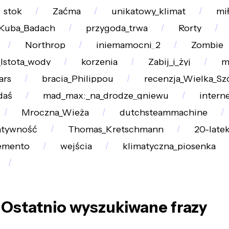
stok
Zaćma
unikatowy_klimat
mi
Kuba_Badach
przygoda_trwa
Rorty
Northrop
iniemamocni_2
Zombie
_Istota_wody
korzenia
Zabij_i_żyj
m
ars
bracia_Philippou
recenzja_Wielka_Sz
daś
mad_max:_na_drodze_gniewu
intern
Mroczna_Wieża
dutchsteammachine
atywność
Thomas_Kretschmann
20-late
mento
wejścia
klimatyczna_piosenka
Ostatnio wyszukiwane frazy