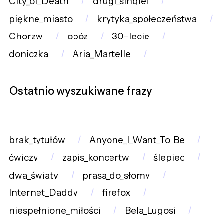
City_of_Death
drugi_singiel
piękne_miasto
krytyka_społeczeństwa
Chorzw
obóz
30-lecie
doniczka
Aria_Martelle
Ostatnio wyszukiwane frazy
brak_tytułów
Anyone_I_Want_To_Be
ćwiczy
zapis_koncertw
ślepiec
dwa_światy
prasa_do_słomy
Internet_Daddy
firefox
niespełnione_miłości
Bela_Lugosi