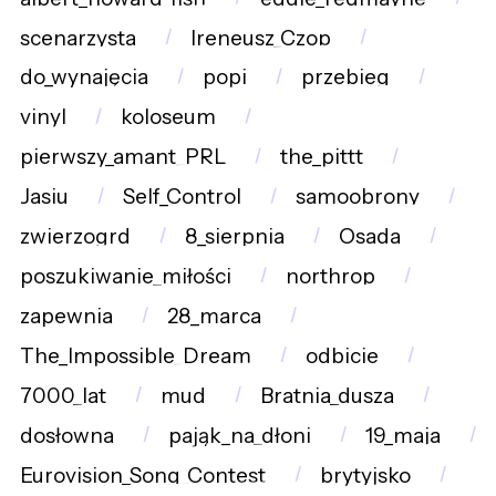
scenarzysta
Ireneusz_Czop
do_wynajęcia
popi
przebieg
vinyl
koloseum
pierwszy_amant_PRL
the_pittt
Jasiu
Self_Control
samoobrony
zwierzogrd
8_sierpnia
Osada
poszukiwanie_miłości
northrop
zapewnia
28_marca
The_Impossible_Dream
odbicie
7000_lat
mud
Bratnia_dusza
dosłowna
pająk_na_dłoni
19_maja
Eurovision_Song_Contest
brytyjsko