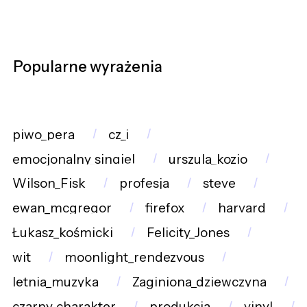
Popularne wyrażenia
piwo_pera
cz_i
emocjonalny_singiel
urszula_kozio
Wilson_Fisk
profesja
steve
ewan_mcgregor
firefox
harvard
Łukasz_kośmicki
Felicity_Jones
wit
moonlight_rendezvous
letnia_muzyka
Zaginiona_dziewczyna
czarny_charakter
produkcja
vinyl