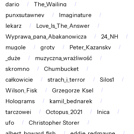
dario
The_Wailing
punxsutawney
Imaginature
lekarz
Love_Is_The_Answer
Wyprawa_pana_Abakanowicza
24_NH
mugole
groty
Peter_Kazansky
_duże
muzyczna_wrażliwość
skromno
Chumbucket
całkowicie
strach_i_terror
Silos1
Wilson_Fisk
Grzegorze_Ksel
Holograms
kamil_bednarek
tarczowej
Octopus_2021
lnica
ufo
Christopher_Storer
albert_howard_fish
eddie_redmayne