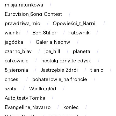
misja_ratunkowa
Eurovision_Song_Contest
prawdziwa_mio
Opowieści_z_Narnii
wianki
Ben_Stiller
ratownik
jagódka
Galeria_Neonw
czarno_biay
joe_hill
planeta
całkowicie
nostalgiczny_teledysk
8_sierpnia
Jastrzębie_Zdrój
tianic
chcesi
bohaterowie_na_froncie
szaty
Wielki_głód
Auto_testy_Tomka
Evangeline_Navarro
koniec