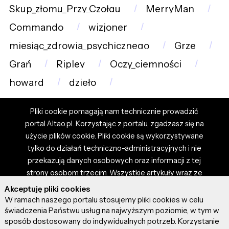
Skup_złomu_Przy_Czołgu
MerryMan
Commando
wizjoner
miesiąc_zdrowia_psychicznego
Grze
Grań
Ripley
Oczy_ciemności
howard
dzieło
Pliki cookie pomagają nam technicznie prowadzić
portal Altao.pl. Korzystając z portalu, zgadzasz się na
użycie plików cookie. Pliki cookie są wykorzystywane
tylko do działań techniczno-administracyjnych i nie
przekazują danych osobowych oraz informacji z tej
strony osobom trzecim. Wszystkie artykuły wraz ze
zdjęciami i materiałami dostępnymi na portalu są
Akceptuję pliki cookies
własnością użytkowników. Administrator i właściciel
W ramach naszego portalu stosujemy pliki cookies w celu
portalu nie ponosi odpowiedzialności za tresci
świadczenia Państwu usług na najwyższym poziomie, w tym w
sposób dostosowany do indywidualnych potrzeb. Korzystanie
prezentowane przez autorów artykułów. Dodając