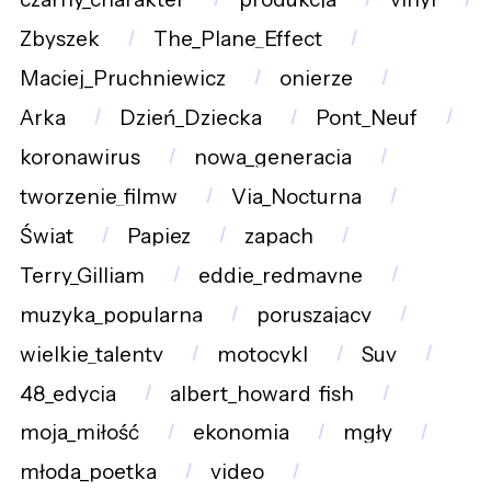
Zbyszek
The_Plane_Effect
Maciej_Pruchniewicz
onierze
Arka
Dzień_Dziecka
Pont_Neuf
koronawirus
nowa_generacja
tworzenie_filmw
Via_Nocturna
Świat
Papiez
zapach
Terry_Gilliam
eddie_redmayne
muzyka_popularna
poruszający
wielkie_talenty
motocykl
Suv
48_edycja
albert_howard_fish
moja_miłość
ekonomia
mgły
młoda_poetka
video