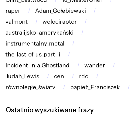
raper
Adam_Gołębiewski
valmont
welociraptor
australijsko-amerykański
instrumentalny_metal
the_last_of_us_part_ii
Incident_in_a_Ghostland
wander
Judah_Lewis
cen
rdo
równoległe_światy
papież_Franciszek
Ostatnio wyszukiwane frazy