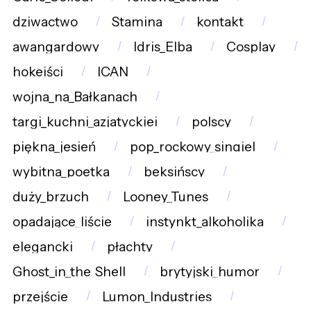
dziwactwo
Stamina
kontakt
awangardowy
Idris_Elba
Cosplay
hokeiści
ICAN
wojna_na_Bałkanach
targi_kuchni_azjatyckiej
polscy
piękna_jesień
pop_rockowy_singiel
wybitna_poetka
beksińscy
duży_brzuch
Looney_Tunes
opadające_liście
instynkt_alkoholika
elegancki
płachty
Ghost_in_the_Shell
brytyjski_humor
przejście
Lumon_Industries