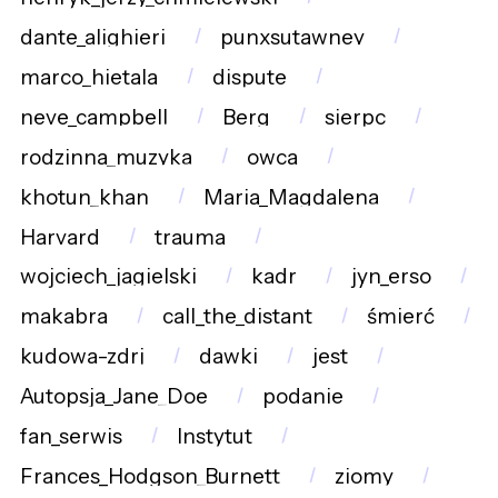
dante_alighieri
punxsutawney
marco_hietala
dispute
neve_campbell
Berg
sierpc
rodzinna_muzyka
owca
khotun_khan
Maria_Magdalena
Harvard
trauma
wojciech_jagielski
kadr
jyn_erso
makabra
call_the_distant
śmierć
kudowa-zdrj
dawki
jest
Autopsja_Jane_Doe
podanie
fan_serwis
Instytut
Frances_Hodgson_Burnett
ziomy