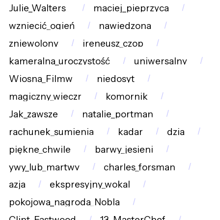
Julie_Walters_
maciej_pieprzyca
wzniecić_ogień
nawiedzona
zniewolony
ireneusz_czop
kameralna_uroczystość
uniwersalny
Wiosna_Filmw
niedosyt
magiczny_wieczr
komornik
Jak_zawsze
natalie_portman
rachunek_sumienia
kadar
dzia
piękne_chwile
barwy_jesieni
ywy_lub_martwy
charles_forsman
azja
ekspresyjny_wokal
pokojowa_nagroda_Nobla
Clint_Eastwood
13_MasterChef