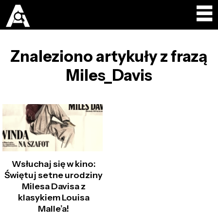
Znaleziono artykuły z frazą
Miles_Davis
Wsłuchaj się w kino:
Świętuj setne urodziny
Milesa Davisa z
klasykiem Louisa
Malle’a!