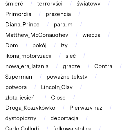
śmierć
terroryści
światowy
Primordia
prezencja
Diana_Prince
para_m
Matthew_McConaughey
wiedza
Dom
pokój
łzy
ikona_motoryzacji
sieć
nowa_era_latania
gracze
Contra
Superman
poważne_teksty
potwora
Lincoln_Clay
złota_jesień_
Close
Droga_Koszykówko
Pierwszy_raz
dystopiczny
deportacja
Carlo_Collodi
folkowa_stolica