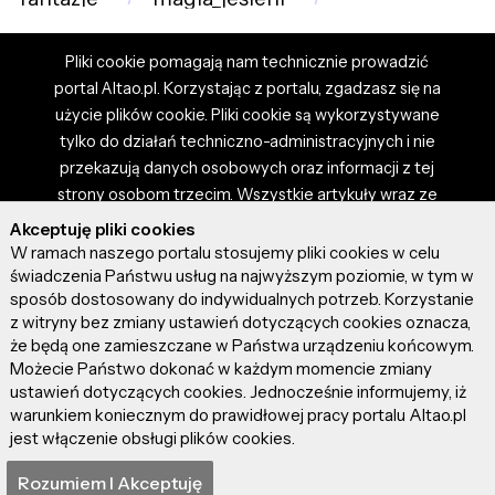
Pliki cookie pomagają nam technicznie prowadzić
portal Altao.pl. Korzystając z portalu, zgadzasz się na
użycie plików cookie. Pliki cookie są wykorzystywane
tylko do działań techniczno-administracyjnych i nie
przekazują danych osobowych oraz informacji z tej
strony osobom trzecim. Wszystkie artykuły wraz ze
zdjęciami i materiałami dostępnymi na portalu są
Akceptuję pliki cookies
własnością użytkowników. Administrator i właściciel
W ramach naszego portalu stosujemy pliki cookies w celu
portalu nie ponosi odpowiedzialności za tresci
świadczenia Państwu usług na najwyższym poziomie, w tym w
sposób dostosowany do indywidualnych potrzeb. Korzystanie
prezentowane przez autorów artykułów. Dodając
z witryny bez zmiany ustawień dotyczących cookies oznacza,
artykuł, zgadzasz się z regulaminem portalu oraz
że będą one zamieszczane w Państwa urządzeniu końcowym.
ponosisz odpowiedzialność za wszystkie materiały
Możecie Państwo dokonać w każdym momencie zmiany
umieszczone przez Ciebie na stronie altao.pl.
ustawień dotyczących cookies. Jednocześnie informujemy, iż
Szczegóły dostępne w regulaminie portalu.
warunkiem koniecznym do prawidłowej pracy portalu Altao.pl
jest włączenie obsługi plików cookies.
© 2026 altao.pl. Wszystkie prawa zastrzeżone.
Rozumiem I Akceptuję
0.052