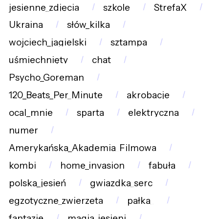
jesienne_zdjęcia
szkole
StrefaX
Ukraina
słów_kilka
wojciech_jagielski
sztampa
uśmiechnięty
chat
Psycho_Goreman
120_Beats_Per_Minute
akrobacje
ocal_mnie
sparta
elektryczna
numer
Amerykańska_Akademia_Filmowa
kombi
home_invasion
fabuła
polska_jesień
gwiazdka_serc
egzotyczne_zwierzęta
pałka_
fantazje
magia_jesieni