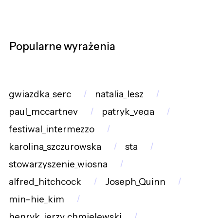
Popularne wyrażenia
gwiazdka_serc
natalia_lesz
paul_mccartney
patryk_vega
festiwal_intermezzo
karolina_szczurowska
sta
stowarzyszenie_wiosna
alfred_hitchcock
Joseph_Quinn
min-hie_kim
henryk_jerzy_chmielewski