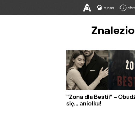
o nas
chr
Znalezio
"Żona dla Bestii" – Obud
się… aniołku!