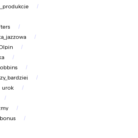
e_produkcje
ters
a_jazzowa
Olpin
ka
obbins
zy_bardziej
urok
zmy
bonus