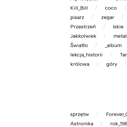
Kill_Bill
coco
pisarz
zegar
Przestrzeń
lskie
Jakkolwiek
meta
Światło
_album
lekcja_historii
Ta
królowa
góry
sprzętw
Forever_
Astronika
rok_19