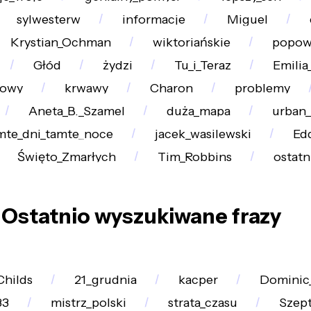
sylwesterw
informacje
Miguel
Krystian_Ochman
wiktoriańskie
popow
Głód
żydzi
Tu_i_Teraz
Emilia
lowy
krwawy
Charon
problemy
Aneta_B._Szamel
duża_mapa
urban
mte_dni_tamte_noce
jacek_wasilewski
Ed
Święto_Zmarłych
Tim_Robbins
ostatn
Ostatnio wyszukiwane frazy
Childs
21_grudnia
kacper
Dominic_
83
mistrz_polski
strata_czasu
Szep