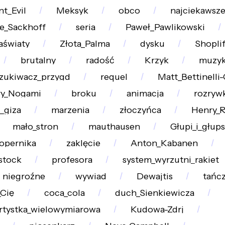
nt_Evil
Meksyk
obco
najciekawsz
e_Sackhoff
seria
Paweł_Pawlikowski
aświaty
Złota_Palma
dysku
Shoplif
brutalny
radość
Krzyk
muzyk
zukiwacz_przygd
requel
Matt_Bettinelli-
y_Nogami
broku
animacja
rozryw
_giza
marzenia
złoczyńca
Henry_R
mało_stron
mauthausen
Głupi_i_głups
opernika
zaklęcie
Anton_Kabanen
stock
profesora
system_wyrzutni_rakiet
niegroźne
wywiad
Dewajtis
tańc
Cię
coca_cola
duch_Sienkiewicza
rtystka_wielowymiarowa
Kudowa-Zdrj