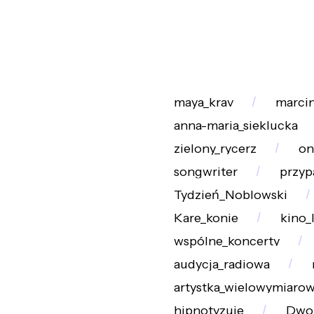
maya_krav
marcin
anna-maria_sieklucka
zielony_rycerz
on
songwriter
przyp
Tydzień_Noblowski
Kare_konie
kino_
wspólne_koncerty
audycja_radiowa
artystka_wielowymiaro
hipnotyzuje
Dwoj