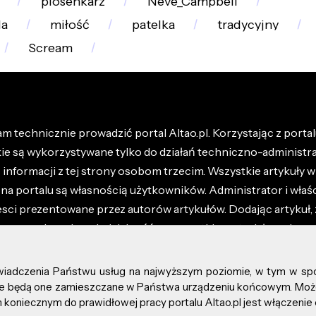
piosenkarz
Neve_Campbell
la
miłość
patelka
tradycyjny
Scream
m technicznie prowadzić portal Altao.pl. Korzystając z portalu
kie są wykorzystywane tylko do działań techniczno-administra
nformacji z tej strony osobom trzecim. Wszystkie artykuły wr
na portalu są własnością użytkowników. Administrator i właśc
esci prezentowane przez autorów artykułów. Dodając artykuł, 
z ponosisz odpowiedzialność za wszystkie materiały umieszc
óły dostępne w regulaminie portalu.
świadczenia Państwu usług na najwyższym poziomie, w tym w sp
kie prawa zastrzeżone.
, że będą one zamieszczane w Państwa urządzeniu końcowym. M
koniecznym do prawidłowej pracy portalu Altao.pl jest włączenie 