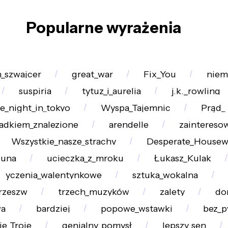
Popularne wyrażenia
_szwajcer
great_war
Fix_You
niem
suspiria
tytuz_i_aurelia
j.k._rowling
e_night_in_tokyo
Wyspa_Tajemnic
Prąd_
adkiem_znalezione
arendelle
zaintereso
Wszystkie_nasze_strachy
Desperate_Housew
luna
ucieczka_z_mroku
Łukasz_Kulak
yczenia_walentynkowe
sztuka_wokalna
rzeszw
trzech_muzyków
zalety
do
wa
bardziej
popowe_wstawki
bez_p
e_Troje
genialny_pomysł
lepszy_sen