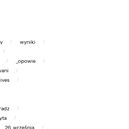
y
wyniki
_opowie
wani
ives
radz
yta
26_września