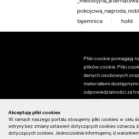
_melodyjna_alternatywa
pokojowa_nagroda_nob
tajemnica
hołd
Pliki cookie pomagają na
plików cookie. Pliki coo
danych osobowych oraz i
materiałami dostępnymi 
odpowiedzialności za tr
regulaminem portalu ora
stronie altao.pl. Szczeg
Akceptuję pliki cookies
W ramach naszego portalu stosujemy pliki cookies w celu 
© 2026 altao.pl. Wszyst
witryny bez zmiany ustawień dotyczących cookies oznacza
dotyczących cookies. Jednocześnie informujemy, iż warunkiem 
0.048