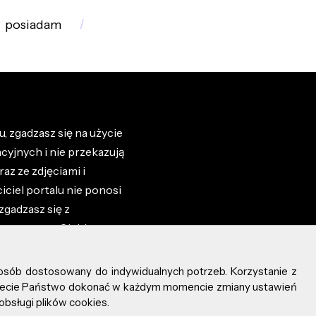
posiadam
, zgadzasz się na użycie
cyjnych i nie przekazują
az ze zdjęciami i
iciel portalu nie ponosi
zgadzasz się z
zone przez Ciebie na
osób dostosowany do indywidualnych potrzeb. Korzystanie z
ożecie Państwo dokonać w każdym momencie zmiany ustawień
obsługi plików cookies.