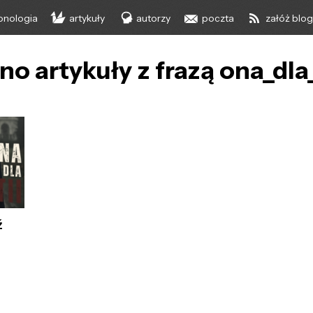
onologia
artykuły
autorzy
poczta
załóż blo
no artykuły z frazą ona_dla
ź