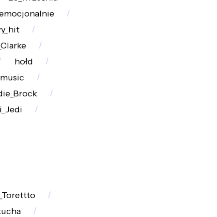
emocjonalnie
y_hit
_Clarke
hołd
_music
die_Brock
i_Jedi
Torettto
tucha