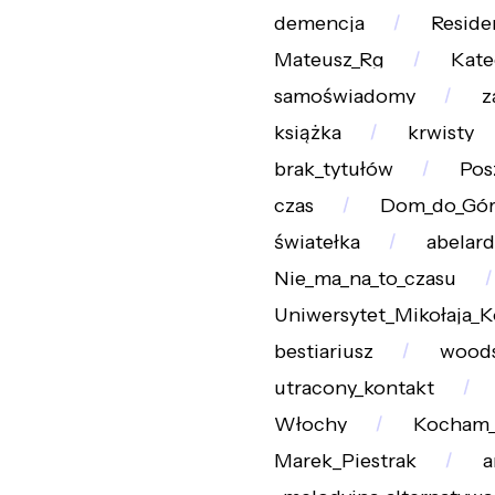
demencja
Reside
Mateusz_Rg
Kate
samoświadomy
z
książka
krwisty
brak_tytułów
Pos
czas
Dom_do_Gór
światełka
abelard
Nie_ma_na_to_czasu
Uniwersytet_Mikołaja_K
bestiariusz
wood
utracony_kontakt
Włochy
Kocham_
Marek_Piestrak
a