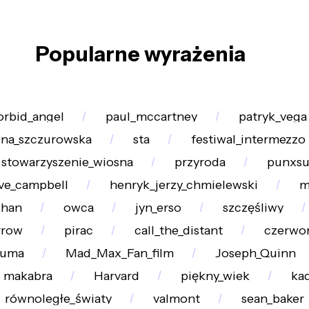
Popularne wyrażenia
rbid_angel
paul_mccartney
patryk_vega
ina_szczurowska
sta
festiwal_intermezzo
stowarzyszenie_wiosna
przyroda
punxsu
ve_campbell
henryk_jerzy_chmielewski
m
khan
owca
jyn_erso
szczęśliwy
rrow
pirac
call_the_distant
czerwo
auma
Mad_Max_Fan_film
Joseph_Quinn
makabra
Harvard
piękny_wiek
ka
równoległe_światy
valmont
sean_baker