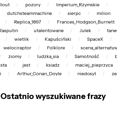
llout
pozory
Imperium_Rzymskie
dutchsteammachine
sierpc
milion
Replica_1897
Frances_Hodgson_Burnett
Rasputin
utalentowane
Julek
tane
wietlik
Kapuściński
SpaceX
welociraptor
Folklore
scena_alternaty
ziomy
ludzka_sia
Samotność
b
sta
jest
ksiadz
maciej_pieprzyca
i
Arthur_Conan_Doyle
niedosyt
ze
Ostatnio wyszukiwane frazy