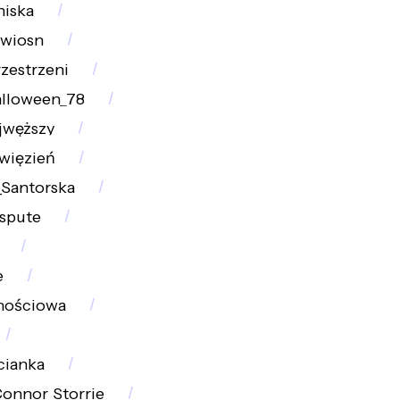
iska
wiosn
zestrzeni
lloween_78
jwęższy
więzień
_Santorska
ispute
e
nościowa
cianka
onnor_Storrie