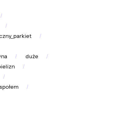
czny_parkiet
wna
duże
ielizn
społem