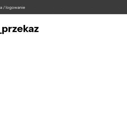
ga / logowanie
y_przekaz