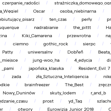
czerpanie_radości
strażniczka_domowego_ogn
a_Węgiel
Oscar
osoba_niebinarna
ebiutujący_pisarz
ten_czas
perły
pr
uquerque
nadrabianie
the_pittt
Ha
ina
Kiki_Camarena
przewrotna
na
ciemno
gothic_rock
sierpc
Patty
uniwersalny
Dobřeň
Beata
_miejsce
jung-woo_ha
4_edycja
d
_pami
japońska_klasyka
Resident_Evil_7
zada
zła_Sztuczna_Inteligencja
nik
odkie
brainfreezer
The_Best
zręcz
Nowy_Duninów
skuty_lodem
r_and_b
ędzanie_czasu
prost
yd_Tag
szlach
er
otwory
Eurowizja_Junior_2018
C