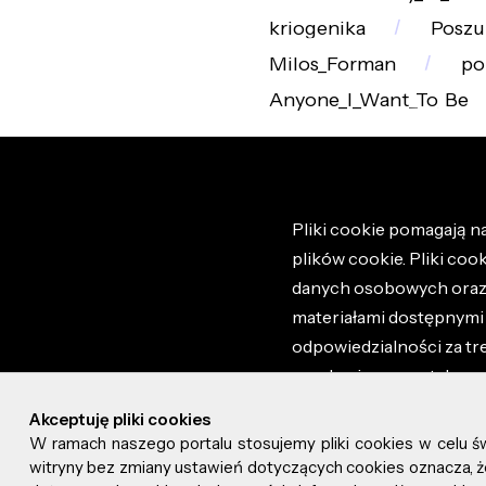
kriogenika
Poszu
Milos_Forman
po
Anyone_I_Want_To_Be
Pliki cookie pomagają na
plików cookie. Pliki coo
danych osobowych oraz i
materiałami dostępnymi 
odpowiedzialności za tr
regulaminem portalu ora
stronie altao.pl. Szczeg
Akceptuję pliki cookies
W ramach naszego portalu stosujemy pliki cookies w celu 
© 2026 altao.pl. Wszyst
witryny bez zmiany ustawień dotyczących cookies oznacza