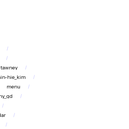
tawney
in-hie_kim
menu
ny_gd
dar