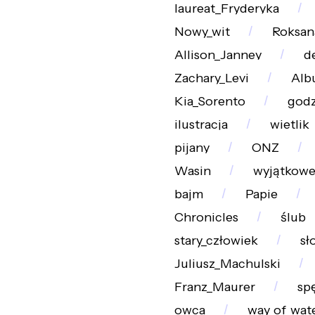
laureat_Fryderyka
Nowy_wit
Roksan
Allison_Janney
d
Zachary_Levi
Alb
Kia_Sorento
godz
ilustracja
wietlik
pijany
ONZ
Wasin
wyjątkowe
bajm
Papie
Chronicles
ślub
stary_człowiek
sł
Juliusz_Machulski
Franz_Maurer
sp
owca
way_of_wat