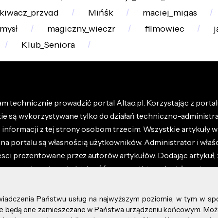
kiwacz_przygd
Mińśk
maciej_migas
mysł
magiczny_wieczr
filmowiec
j
Klub_Seniora
m technicznie prowadzić portal Altao.pl. Korzystając z portalu
kie są wykorzystywane tylko do działań techniczno-administra
nformacji z tej strony osobom trzecim. Wszystkie artykuły wr
na portalu są własnością użytkowników. Administrator i właśc
esci prezentowane przez autorów artykułów. Dodając artykuł, 
z ponosisz odpowiedzialność za wszystkie materiały umieszc
óły dostępne w regulaminie portalu.
świadczenia Państwu usług na najwyższym poziomie, w tym w sp
kie prawa zastrzeżone.
, że będą one zamieszczane w Państwa urządzeniu końcowym. M