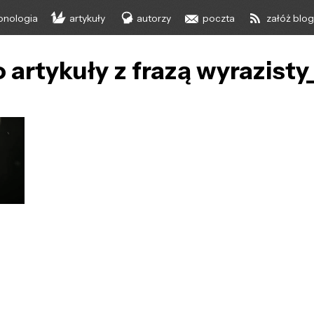
onologia
artykuły
autorzy
poczta
załóż blo
 artykuły z frazą wyrazist