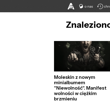
o nas
chr
Znaleziono
Moleskin z nowym
minialbumem
"Niewolność". Manifest
wolności w ciężkim
brzmieniu