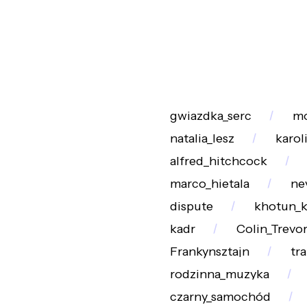
gwiazdka_serc
mo
natalia_lesz
karol
alfred_hitchcock
marco_hietala
ne
dispute
khotun_
kadr
Colin_Trevo
Frankynsztajn
tr
rodzinna_muzyka
czarny_samochód