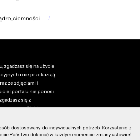
ądro_ciemności
, zgadzasz się na użycie
cyjnych i nie przekazują
az ze zdjęciami i
iciel portalu nie ponosi
zgadzasz się z
zone przez Ciebie na
osób dostosowany do indywidualnych potrzeb. Korzystanie z
ożecie Państwo dokonać w każdym momencie zmiany ustawień