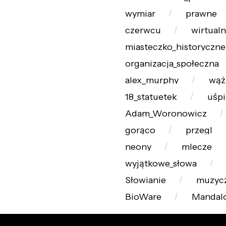
wymiar
prawne
czerwcu
wirtualn
miasteczko_historyczne
organizacja_społeczna
alex_murphy
wąż
18_statuetek
uśp
Adam_Woronowicz
gorąco
przegl
neony
mlecze
wyjątkowe_słowa
Słowianie
muzyc
BioWare
Mandal