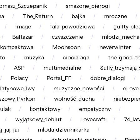
omasz_Szczepanik
smażone_pierogi
na
The_Return
bajka
mroczne
image
fala_powodziowa
guilty_ple
Baltazar
czyszczenie
młodzi_mecha
_kompaktowa
Moonsoon
neverwinter
to
muzyka
ciocia_aga
the_good_t
ASP
multimedialne
Sully_trzymają
Polacy
Portal_FF
dobre_dialogi
latynowe_lwy
muzyczne_nowości
eLove
uszowy_Pyrkon
wolność_ducha
niebezpie
ulak
kontaktowy
empatyczny
wyjątkowy_debiut
Lovecraft
74_lat
j_jaj_jaj
młoda_dziennikarka