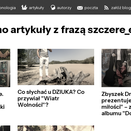
onologia
artykuły
autorzy
poczta
załóż blo
o artykuły z frazą szczere
Co słychać u DZIUKA? Co
e.
Zbyszek D
przywiał "Wiatr
prezentuje
Wolności"?
ki
miłości" –
albumu "D