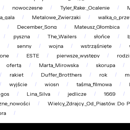
nowoczesne
Tyler_Rake:_Ocalenie
M
a_gala
Metalowe_Zwierzaki
walka_o_prze
December_Song
Mateusz_Głombica
pyszna
The_Wailers
słońce
senny
wojna
wstrząśnięte
ione
ESTE
pierwsze_występy
rodz
ofertą
Marta_Mirowska
skorupa
rakiet
Duffer_Brotthers
rok
m
wyjście
wiosn
taśma_filmowa
gos
Lina_Silva
jedlicze
1669
zne_nowości
Wielcy_Zdrajcy._Od_Piastów_Do_
ora