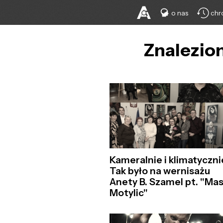
o nas
chr
Znalezion
Kameralnie i klimatyczni
Tak było na wernisażu
Anety B. Szamel pt. "Mas
Motylic"