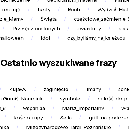
rzeznaczenie
debiutancki_materiał
Pand
ę_reaguję
funty
Roch
Wydział_Hist
zie_Mamy
Święta
częściowe_zaćmienie_
Przełęcz_ocalonych
zwiastuny
klau
_halloween
idol
czy_byliśmy_na_księżycu
Ostatnio wyszukiwane frazy
Kujawy
zaginięcie
imany
seni
n_Gumiś_Naumiuk
symbole
miłość_do_pi
n_8
wspaniaa
Marsz_Imperialny
wła
kościotrupy
Seila
grill_na_podcze
nika
Międzynarodowe_Targi_Poznańskie