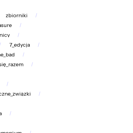
zbiorniki
asure
nicy
7_edycja
he_bad
_się_razem
czne_związki
a