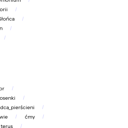
emonium
orii
Słońca
n
or
osenki
dca_pierścieni
rwie
ćmy
Iterus