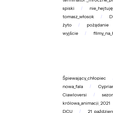
terminator:_mroczne_p
spiski
nie_hejtuj
tomasz_włosok
D
żyto
pożądanie
wyjście
filmy_na
Śpiewający_chłopiec
nowa_fala
Cypria
Ciawloversi
sezo
królowa_animacji_2021
DCU
21_paździer