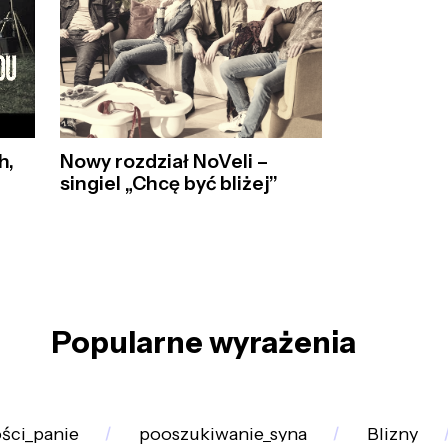
Nowy rozdział NoVeli –
h,
singiel „Chcę być bliżej”
Popularne wyrażenia
ści_panie
pooszukiwanie_syna
Blizny