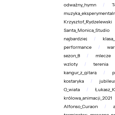
odważny_hymn
T
muzyka_eksperymental
Krzysztof_Rydzelewski
Santa_Monica_Studio
najbardziej
klasa
performance
war
sezon_8
mlecze
wzloty
terenia
kangur_z_gitarą
p
kostaryka
jubile
O_wiata
Łukasz_K
królowa_animacji_2021
Alfonso_Curaon
a