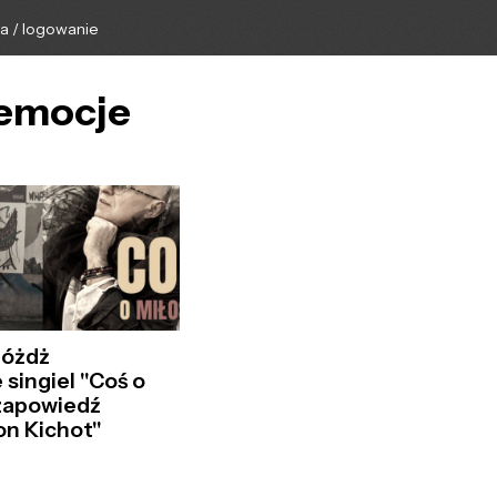
ga / logowanie
_emocje
różdż
 singiel "Coś o
 zapowiedź
on Kichot"