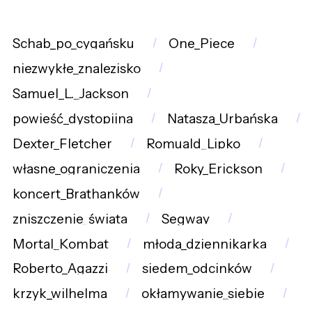
Schab_po_cygańsku
One_Piece
niezwykłe_znalezisko
Samuel_L._Jackson
powieść_dystopijna
Natasza_Urbańska
Dexter_Fletcher
Romuald_Lipko
własne_ograniczenia
Roky_Erickson
koncert_Brathanków
zniszczenie_świata
Segway
Mortal_Kombat
młoda_dziennikarka
Roberto_Agazzi
siedem_odcinków
krzyk_wilhelma
okłamywanie_siebie