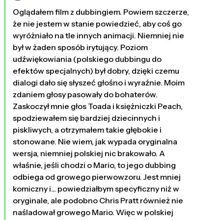
Oglądałem film z dubbingiem. Powiem szczerze,
że nie jestem w stanie powiedzieć, aby coś go
wyróżniało na tle innych animacji. Niemniej nie
był w żaden sposób irytujący. Poziom
udźwiękowiania (polskiego dubbingu do
efektów specjalnych) był dobry, dzięki czemu
dialogi dało się słyszeć głośno i wyraźnie. Moim
zdaniem głosy pasowały do bohaterów.
Zaskoczył mnie głos Toada i księżniczki Peach,
spodziewałem się bardziej dziecinnych i
piskliwych, a otrzymałem takie głębokie i
stonowane. Nie wiem, jak wypada oryginalna
wersja, niemniej polskiej nic brakowało. A
właśnie, jeśli chodzi o Mario, to jego dubbing
odbiega od growego pierwowzoru. Jest mniej
komiczny i... powiedziałbym specyficzny niż w
oryginale, ale podobno Chris Pratt również nie
naśladował growego Mario. Więc w polskiej