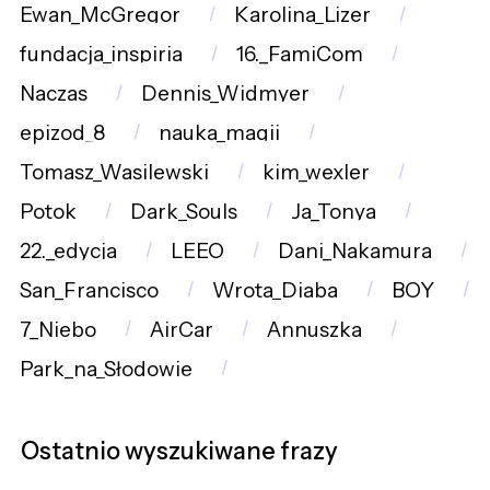
Ewan_McGregor
Karolina_Lizer
fundacja_inspiria
16._FamiCom
Naczas
Dennis_Widmyer
epizod_8
nauka_magii
Tomasz_Wasilewski
kim_wexler
Potok
Dark_Souls
Ja_Tonya
22._edycja
LEEO
Dani_Nakamura
San_Francisco
Wrota_Diaba
BOY
7_Niebo
AirCar
Annuszka
Park_na_Słodowie
Ostatnio wyszukiwane frazy