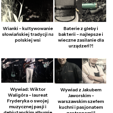
Wianki – kultywowanie
Baterie z gleby i
słowiańskiej tradycji na
bakterii – najlepsze i
polskiej wsi
wieczne zasilanie dla
urządzeń?!
Wywiad: Wiktor
Wywiad z Jakubem
Waligóra – laureat
Jaworskim –
Fryderyka o swojej
warszawskim szefem
muzycznej pasji i
kuchni i pasjonatem
debiutanckim albumie