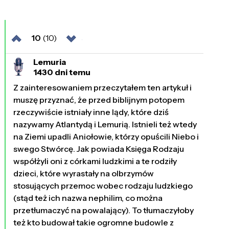
10
(10)
Lemuria
1430 dni temu
Z zainteresowaniem przeczytałem ten artykuł i
muszę przyznać, że przed biblijnym potopem
rzeczywiście istniały inne lądy, które dziś
nazywamy Atlantydą i Lemurią. Istnieli też wtedy
na Ziemi upadli Aniołowie, którzy opuścili Niebo i
swego Stwórcę. Jak powiada Księga Rodzaju
współżyli oni z córkami ludzkimi a te rodziły
dzieci, które wyrastały na olbrzymów
stosujących przemoc wobec rodzaju ludzkiego
(stąd też ich nazwa nephilim, co można
przetłumaczyć na powalający). To tłumaczyłoby
też kto budował takie ogromne budowle z