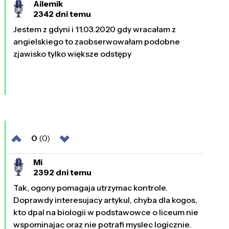
Ailemik
2342 dni temu
Jestem z gdyni i 11.03.2020 gdy wracałam z
angielskiego to zaobserwowałam podobne
zjawisko tylko większe odstępy
0
(0)
Mi
2392 dni temu
Tak, ogony pomagaja utrzymac kontrole.
Doprawdy interesujacy artykul, chyba dla kogos,
kto dpal na biologii w podstawowce o liceum nie
wspominajac oraz nie potrafi myslec logicznie.