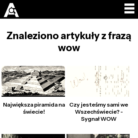
Znaleziono artykuły z frazą
wow
Największa piramida na
Czy jesteśmy sami we
świecie!
Wszechświecie? -
Sygnał WOW