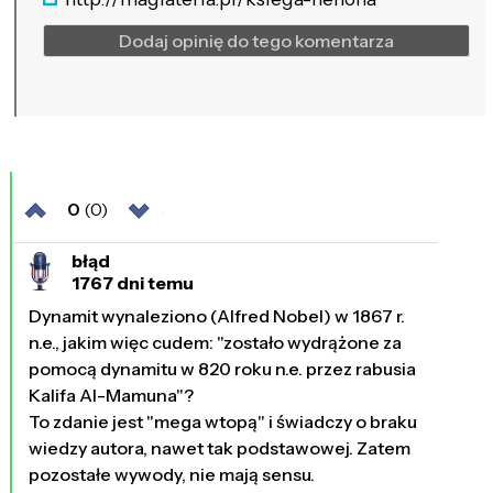
Dodaj opinię do tego komentarza
0
(0)
błąd
1767 dni temu
Dynamit wynaleziono (Alfred Nobel) w 1867 r.
n.e., jakim więc cudem: "zostało wydrążone za
pomocą dynamitu w 820 roku n.e. przez rabusia
Kalifa Al-Mamuna"?
To zdanie jest "mega wtopą" i świadczy o braku
wiedzy autora, nawet tak podstawowej. Zatem
pozostałe wywody, nie mają sensu.