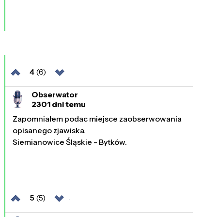
4
(6)
Obserwator
2301 dni temu
Zapomniałem podac miejsce zaobserwowania
opisanego zjawiska.
Siemianowice Śląskie - Bytków.
5
(5)