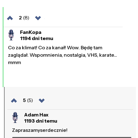
2
(8)
FanKopa
1194 dni temu
Co za klimat! Co za kanał! Wow. Będę tam
zaglądał. Wspomnienia, nostalgia, VHS, karate...
mmm
5
(5)
Adam Hax
1193 dni temu
Zapraszamyserdecznie!