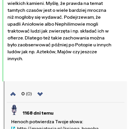
wielkich kamieni. Myślę, że prawda na temat
tamtych czasów jest o wiele bardziej mroczna
niż mogłoby się wydawać. Podejrzewam, że
upadli Aniołowie albo Nephilimowie mogli
traktować ludzi jak zwierzęta i np. składać ich w
ofierze. Dlatego też takie zachowania można
było zaobserwować później po Potopie u innych
ludów jak np. Azteków, Majów czy jeszcze
innych.
0
(0)
1168 dni temu
Henoch potwierdza Twoje słowa:
http://magiateria.pl/ksiega-henoha