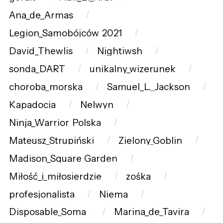
Ana_de_Armas
Legion_Samobójców_2021
David_Thewlis
Nightiwsh
sonda_DART
unikalny_wizerunek
choroba_morska
Samuel_L._Jackson
Kapadocja
Nelwyn
Ninja_Warrior_Polska
Mateusz_Strupiński
Zielony_Goblin
Madison_Square_Garden
Miłość_i_miłosierdzie
zośka
profesjonalista
Niema
Disposable_Soma_
Marina_de_Tavira