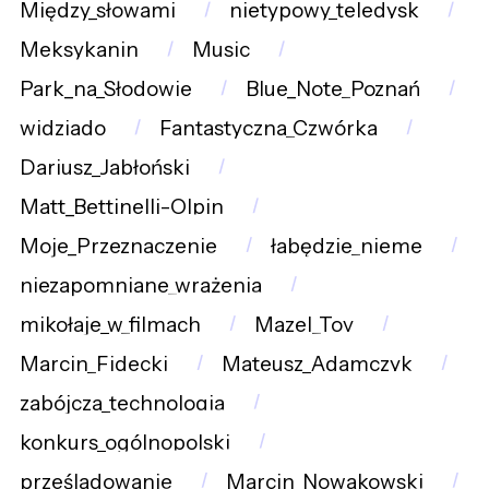
Między_słowami
nietypowy_teledysk
Meksykanin
Music
Park_na_Słodowie
Blue_Note_Poznań
widziado
Fantastyczna_Czwórka
Dariusz_Jabłoński
Matt_Bettinelli-Olpin
Moje_Przeznaczenie
łabędzie_nieme
niezapomniane_wrażenia
mikołaje_w_filmach
Mazel_Tov
Marcin_Fidecki
Mateusz_Adamczyk
zabójcza_technologia
konkurs_ogólnopolski
prześladowanie
Marcin_Nowakowski