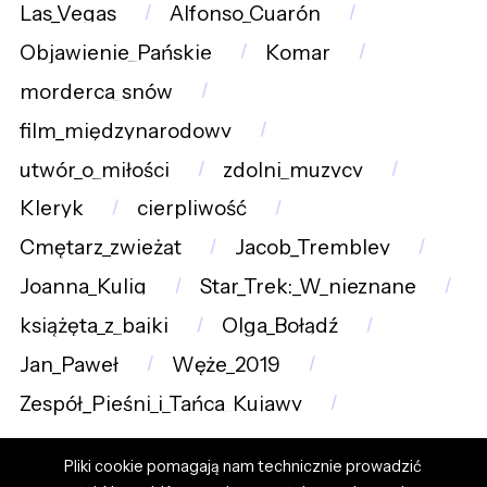
Las_Vegas
Alfonso_Cuarón
Objawienie_Pańskie
Komar
morderca_snów
film_międzynarodowy
utwór_o_miłości
zdolni_muzycy
Kleryk
cierpliwość
Cmętarz_zwieżąt
Jacob_Trembley
Joanna_Kulig
Star_Trek:_W_nieznane
książęta_z_bajki
Olga_Bołądź
Jan_Paweł
Węże_2019
Zespół_Pieśni_i_Tańca_Kujawy
Pliki cookie pomagają nam technicznie prowadzić