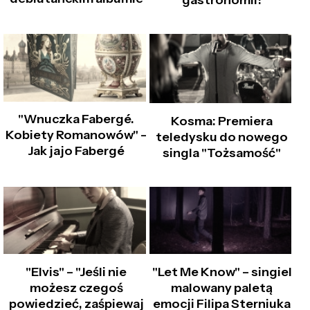
gastronomii!
"Wnuczka Fabergé.
Kosma: Premiera
Kobiety Romanowów" –
teledysku do nowego
Jak jajo Fabergé
singla "Tożsamość"
"Elvis" – "Jeśli nie
"Let Me Know" – singiel
możesz czegoś
malowany paletą
powiedzieć, zaśpiewaj
emocji Filipa Sterniuka