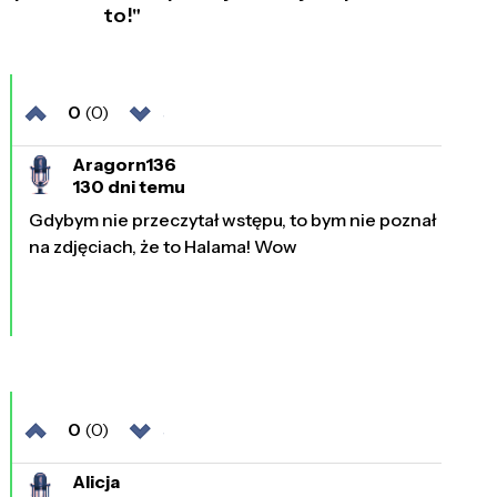
to!"
0
(0)
Aragorn136
130 dni temu
Gdybym nie przeczytał wstępu, to bym nie poznał
na zdjęciach, że to Halama! Wow
0
(0)
Alicja