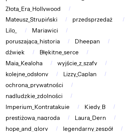
Złota_Era_Hollywood
Mateusz_Strupiński
przedsprzedaż_
Lilo_
Mariawici
poruszająca_historia
Dheepan
dźwięk
Błękitne_serce
Maia_Kealoha
wyjście_z_szafy
kolejne_odsłony
Lizzy_Caplan
ochrona_prywatności
nadludzkie_zdolności
Imperium_Kontratakuje
Kiedy_B
prestiżowa_nagroda
Laura_Dern
hope_and_glory
legendarny_zespół