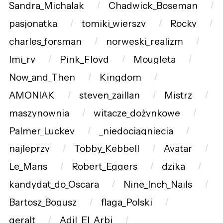
Sandra_Michalak
Chadwick_Boseman
pasjonatka
tomiki_wierszy
Rocky
charles_forsman
norweski_realizm
Imi_ry
Pink_Floyd
Mougleta
Now_and_Then
Kingdom
AMONIAK
steven_zaillan
Mistrz
maszynownia
witacze_dożynkowe
Palmer_Luckey
_niedociągnięcia
najleprzy
Tobby_Kebbell
Avatar
Le_Mans
Robert_Eggers
dzika
kandydat_do_Oscara
Nine_Inch_Nails
Bartosz_Bogusz
flaga_Polski
geralt
Adil_El_Arbi