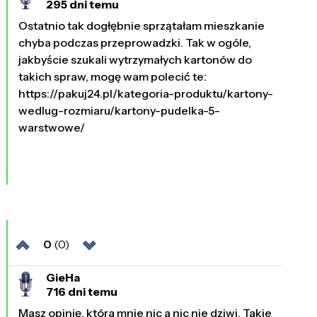
295 dni temu
Ostatnio tak dogłębnie sprzątałam mieszkanie
chyba podczas przeprowadzki. Tak w ogóle,
jakbyście szukali wytrzymałych kartonów do
takich spraw, mogę wam polecić te:
https://pakuj24.pl/kategoria-produktu/kartony-
wedlug-rozmiaru/kartony-pudelka-5-
warstwowe/
0
(0)
GieHa
716 dni temu
Masz opinię, która mnie nic a nic nie dziwi. Takie