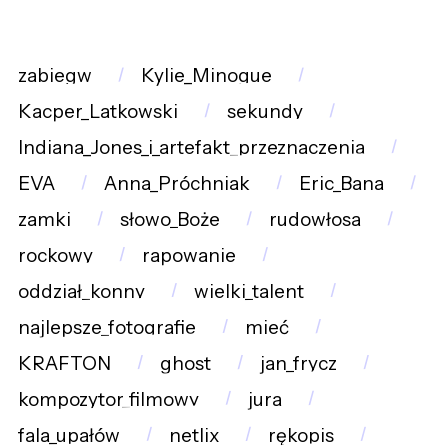
zabiegw
Kylie_Minogue
Kacper_Latkowski
sekundy
Indiana_Jones_i_artefakt_przeznaczenia
EVA
Anna_Próchniak
Eric_Bana
zamki
słowo_Boże
rudowłosa
rockowy
rapowanie
oddział_konny
wielki_talent
najlepsze_fotografie
mieć
KRAFTON
ghost
jan_frycz
kompozytor_filmowy
jura
fala_upałów
netlix
rękopis