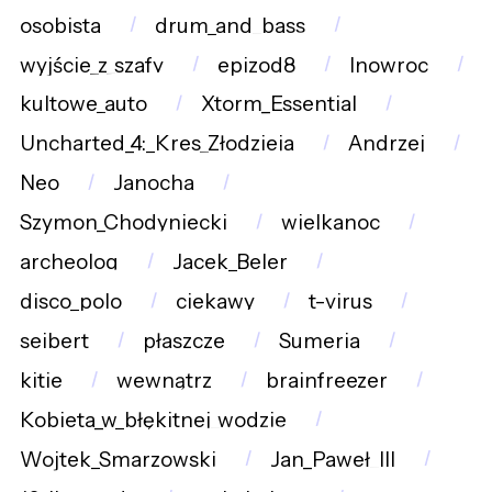
osobista
drum_and_bass
wyjście_z_szafy
epizod8
Inowroc
kultowe_auto
Xtorm_Essential
Uncharted_4:_Kres_Złodzieja
Andrzej
Neo
Janocha
Szymon_Chodyniecki
wielkanoc
archeolog
Jacek_Beler
disco_polo
ciekawy
t-virus
seibert
płaszcze
Sumeria
kitie
wewnątrz
brainfreezer
Kobieta_w_błękitnej_wodzie
Wojtek_Smarzowski
Jan_Paweł_III