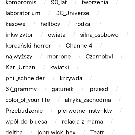
kompromis
90_lat
tworzenia
laboratorium
DC_Universe
kasowe
hellboy
rodzaj
inkwizytor
owiata
silna_osobowo
koreański_horror
Channel4
najwyższy
morrone
Czarnobyl
Karl_Urban
kwiatki
phil_schneider
krzywda
67_grammy
gatunek
przesd
color_of_your_life
afryka_zachodnia
Przebudzenie
pierwotne_instynkty
wpół_do_bluesa
relacja_z_mamą
deltha
john_wick_hex
Teatr