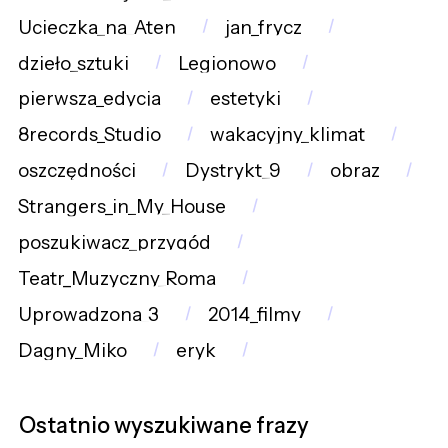
Ucieczka_na_Aten
jan_frycz
dzieło_sztuki
Legionowo
pierwsza_edycja
estetyki
8records_Studio
wakacyjny_klimat
oszczędności
Dystrykt_9
obraz
Strangers_in_My_House
poszukiwacz_przygód
Teatr_Muzyczny_Roma
Uprowadzona_3
2014_filmy
Dagny_Miko
eryk
Ostatnio wyszukiwane frazy