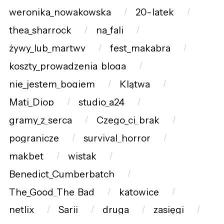
weronika_nowakowska
20-latek
thea_sharrock
na_fali
żywy_lub_martwy
fest_makabra
koszty_prowadzenia_bloga
nie_jestem_bogiem
Klątwa
Mati_Diop
studio_a24
gramy_z_serca
Czego_ci_brak
pogranicze
survival_horror
makbet
wistak
Benedict_Cumberbatch
The_Good_The_Bad
katowice
netlix
Sarii
druga
zasięgi