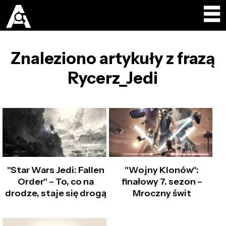
Znaleziono artykuły z frazą
Rycerz_Jedi
"Star Wars Jedi: Fallen
"Wojny Klonów":
Order" – To, co na
finałowy 7. sezon –
drodze, staje się drogą
Mroczny świt