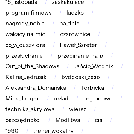
16_listopada
zaskakujące
program_filmowy
ludzko
nagrody_nobla
na_dnie
wakacyjna_mio
czarownice
co_w_duszy_gra
Paweł_Szreter
przesłuchanie
przecinanie_na_p
Out_of_the_Shadows
Jańcio_Wodnik
Kalina_Jędrusik
bydgoski_zesp
Aleksandra_Domańska
Torbicka
Mick_Jagger
układ
Legionowo
technika_akrylowa
wiersz
oszczędności
Modlitwa
cia
1990
trener_wokalny