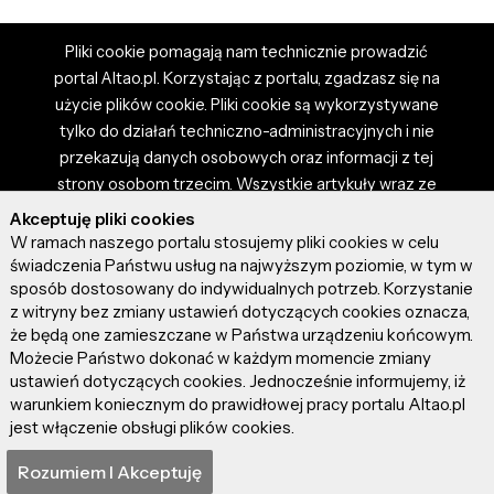
Pliki cookie pomagają nam technicznie prowadzić
portal Altao.pl. Korzystając z portalu, zgadzasz się na
użycie plików cookie. Pliki cookie są wykorzystywane
tylko do działań techniczno-administracyjnych i nie
przekazują danych osobowych oraz informacji z tej
strony osobom trzecim. Wszystkie artykuły wraz ze
zdjęciami i materiałami dostępnymi na portalu są
Akceptuję pliki cookies
własnością użytkowników. Administrator i właściciel
W ramach naszego portalu stosujemy pliki cookies w celu
portalu nie ponosi odpowiedzialności za tresci
świadczenia Państwu usług na najwyższym poziomie, w tym w
sposób dostosowany do indywidualnych potrzeb. Korzystanie
prezentowane przez autorów artykułów. Dodając
z witryny bez zmiany ustawień dotyczących cookies oznacza,
artykuł, zgadzasz się z regulaminem portalu oraz
że będą one zamieszczane w Państwa urządzeniu końcowym.
ponosisz odpowiedzialność za wszystkie materiały
Możecie Państwo dokonać w każdym momencie zmiany
umieszczone przez Ciebie na stronie altao.pl.
ustawień dotyczących cookies. Jednocześnie informujemy, iż
Szczegóły dostępne w regulaminie portalu.
warunkiem koniecznym do prawidłowej pracy portalu Altao.pl
jest włączenie obsługi plików cookies.
© 2026 altao.pl. Wszystkie prawa zastrzeżone.
Rozumiem I Akceptuję
0.058