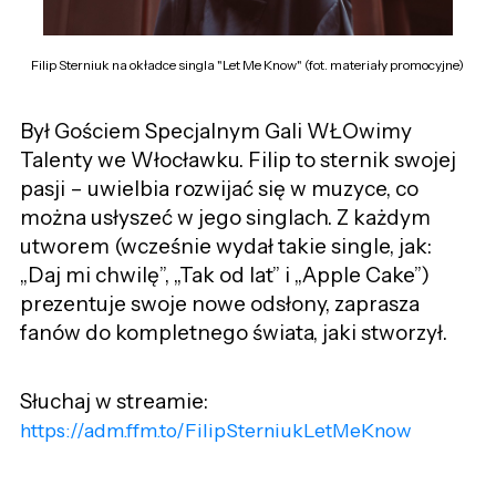
Filip Sterniuk na okładce singla "Let Me Know" (fot. materiały promocyjne)
Był Gościem Specjalnym Gali WŁOwimy
Talenty we Włocławku. Filip
to sternik swojej
pasji –
uwielbia rozwijać się w muzyce, co
można usłyszeć w jego singlach. Z każdym
utworem
(wcześnie wydał takie single, jak:
„Daj mi chwilę”, „Tak od lat” i „Apple Cake”)
prezentuje swoje nowe odsłony, zaprasza
fanów do kompletnego świata, jaki stworzył.
Słuchaj w streamie:
https://adm.ffm.to/FilipSterniukLetMeKnow