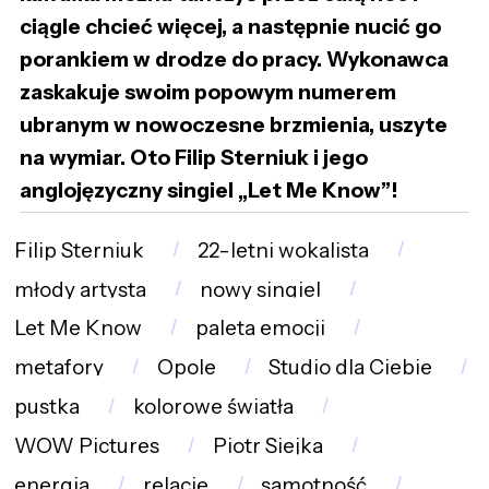
ciągle chcieć więcej, a następnie nucić go
porankiem w drodze do pracy. Wykonawca
zaskakuje swoim popowym numerem
ubranym w nowoczesne brzmienia, uszyte
na wymiar. Oto Filip Sterniuk i jego
anglojęzyczny singiel „Let Me Know”!
Filip Sterniuk
22-letni wokalista
młody artysta
nowy singiel
Let Me Know
paleta emocji
metafory
Opole
Studio dla Ciebie
pustka
kolorowe światła
WOW Pictures
Piotr Siejka
energia
relacje
samotność