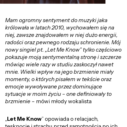
Mam ogromny sentyment do muzyki jaka
królowała w latach 2010, wychowałem się na
niej, zawsze znajdowałem w niej dużo energii,
radości oraz pewnego rodzaju schronienie. Mój
nowy singiel pt. „Let Me Know” tylko częściowo
pokazuje moją sentymentalną stronę i szczerze
mówiąc wiele razy w studiu zaskoczył nawet
mnie. Wielki wpływ na jego brzmienie miały
momenty, o których pisałem w tekście oraz
emocje wywoływane przez dominujące
sytuacje w moim życiu – one definiowały to
brzmienie
– mówi młody wokalista
„
Let Me Know
” opowiada o relacjach,
tęsknocie i strachu przed samotnością po ich