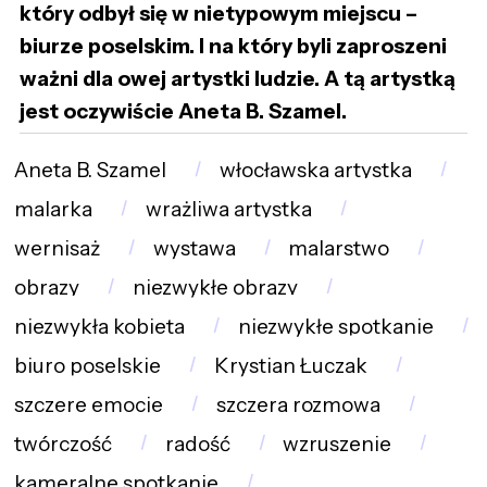
który odbył się w nietypowym miejscu –
biurze poselskim. I na który byli zaproszeni
ważni dla owej artystki ludzie. A tą artystką
jest oczywiście Aneta B. Szamel.
Aneta B. Szamel
włocławska artystka
malarka
wrażliwa artystka
wernisaż
wystawa
malarstwo
obrazy
niezwykłe obrazy
niezwykła kobieta
niezwykłe spotkanie
biuro poselskie
Krystian Łuczak
szczere emocje
szczera rozmowa
twórczość
radość
wzruszenie
kameralne spotkanie