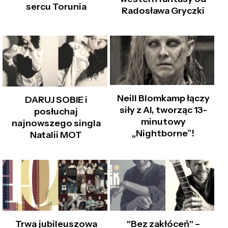
sercu Torunia
Radosława Gryczki
Neill Blomkamp łączy
DARUJ SOBIE i
siły z AI, tworząc 13-
posłuchaj
minutowy
najnowszego singla
„Nightborne”!
Natalii MOT
Trwa jubileuszowa
"Bez zakłóceń" –