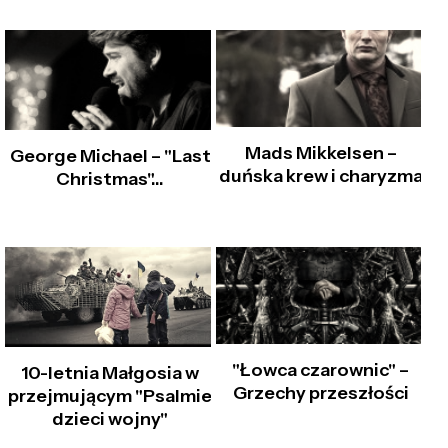
Mads Mikkelsen –
George Michael – "Last
duńska krew i charyzma
Christmas"…
"Łowca czarownic" –
10-letnia Małgosia w
Grzechy przeszłości
przejmującym "Psalmie
dzieci wojny"