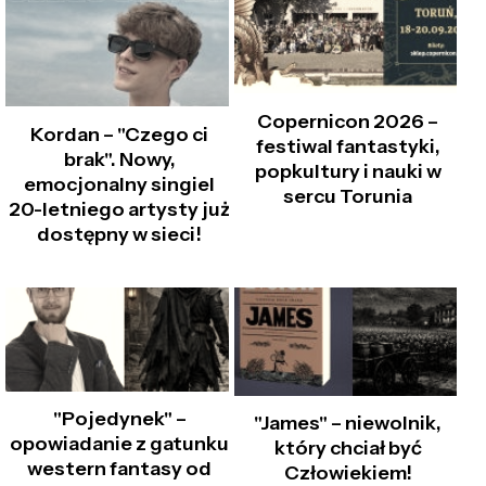
Copernicon 2026 –
Kordan – "Czego ci
festiwal fantastyki,
brak". Nowy,
popkultury i nauki w
emocjonalny singiel
sercu Torunia
20-letniego artysty już
dostępny w sieci!
"Pojedynek" –
"James" – niewolnik,
opowiadanie z gatunku
który chciał być
western fantasy od
Człowiekiem!