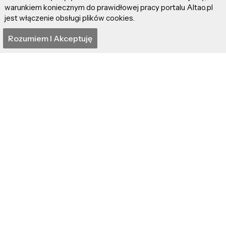
warunkiem koniecznym do prawidłowej pracy portalu Altao.pl
jest włączenie obsługi plików cookies.
ASCII Art – sztuka
Sand Art – sztuka
Rozumiem I Akceptuję
znaków ekranowych
rysowania piaskiem
Chłopak, który
Rozmowa z malarką
podziwia ptaki i piękno
Joanną Dyląg-Faliszek:
natury. Mateusz Piesiak
"Z pędzlem w dłoni, z
o swojej fotograficznej
głową w chmurach"
pasji!