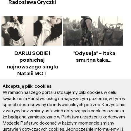
Radosława Gryczki
DARUJ SOBIE i
"Odyseja" – Itaka
posłuchaj
smutna taka…
najnowszego singla
Natalii MOT
Akceptuję pliki cookies
W ramach naszego portalu stosujemy pliki cookies w celu
Artykuły z tej samej kategorii
świadczenia Państwu usług na najwyższym poziomie, w tym w
sposób dostosowany do indywidualnych potrzeb. Korzystanie
z witryny bez zmiany ustawień dotyczących cookies oznacza,
że będą one zamieszczane w Państwa urządzeniu końcowym.
Możecie Państwo dokonać w każdym momencie zmiany
ustawień dotyczących cookies. Jednocześnie informujemy, iż