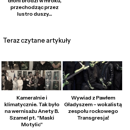
dłoni brodzi w mroku,
przechodząc przez
lustro duszy...
Teraz czytane artykuły
Kameralnie i
Wywiad z Pawłem
klimatycznie. Tak było
Gładyszem – wokalistą
na wernisażu Anety B.
zespołu rockowego
Szamel pt. "Maski
Transgresja!
Motylic"