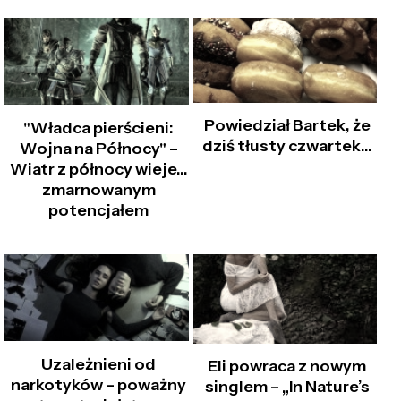
Powiedział Bartek, że
"Władca pierścieni:
dziś tłusty czwartek...
Wojna na Północy" –
Wiatr z północy wieje...
zmarnowanym
potencjałem
Uzależnieni od
Eli powraca z nowym
narkotyków – poważny
singlem – „In Nature’s