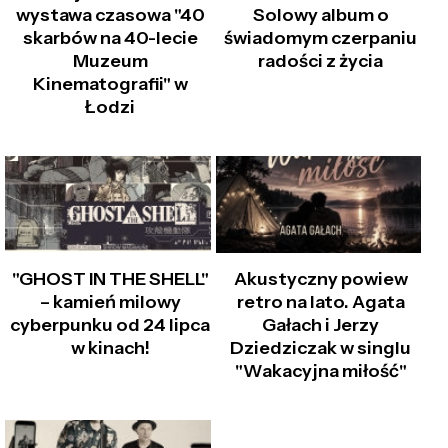
wystawa czasowa "40
Solowy album o
skarbów na 40-lecie
świadomym czerpaniu
Muzeum
radości z życia
Kinematografii" w
Łodzi
"GHOST IN THE SHELL"
Akustyczny powiew
– kamień milowy
retro na lato. Agata
cyberpunku od 24 lipca
Gałach i Jerzy
w kinach!
Dziedziczak w singlu
"Wakacyjna miłość"