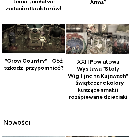
temat, niełatwe
Arms”
zadanie dla aktorów!
"Crow Country" – Cóż
XXIII Powiatowa
szkodzi przypomnieć?
Wystawa "Stoły
Wigilijne na Kujawach"
– świąteczne kolory,
kuszące smaki i
rozśpiewane dzieciaki
Nowości