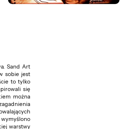
a. Sand Art
 sobie jest
ie to tylko
pirowali się
skiem można
 zagadnienia
walających
m wymyślono
iej warstwy