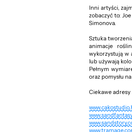
Inni artyści, za
zobaczyć to: Joe
Simonova.
Sztuka tworzenia
animacje rośli
wykorzystują w 
lub używają kolo
Pełnym wymiarem
oraz pomysłu n
Ciekawe adresy 
www.cakostudio.
www.sandfantas
www.sandstory.
www.tramage.c