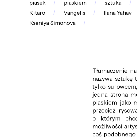
piasek
piaskiem
sztuka
Kitaro
Vangelis
Ilana Yahav
Kseniya Simonova
Tłumaczenie na
nazywa sztukę t
tylko surowcem,
jedna strona me
piaskiem jako m
przecież rysowa
o którym chcę
możliwości arty
coś podobnego (