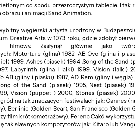
etlonym od spodu przezroczystym tablecie. I tak r
 obrazu i animacji Sand Animation.
ybitny węgierski artysta urodzony w Budapeszcie
um Creative Arts w 1973 roku, gdzie zdobył pier
r filmowy. Zasłynął głównie jako twór
ch: Motorture (glina) 1982. AB Ovo (glina i pias
iel) 1989, Ashes (piasek) 1994 ,Song of the Sand (p
97, Labyrinth (glina i lalki) 1999, Vision (lalki) 
o AB (gliny i piasku) 1987, AD Rem (gliny i węgla) 
Song of the Sand (piasek) 1995, Nest (piasek) 19
1999, Vision (puppet ) 2000, Stones (piasek) 2000
gród na tak znaczących festiwalach jak: Cannes (na
), Berlinie (Golden Bear), San Francisco (Golden 
zy film krótkometrażowy). Ferenc Cakó wykorzyst
 tak sławnych kompozytorów jak: Kitaro lub Vange