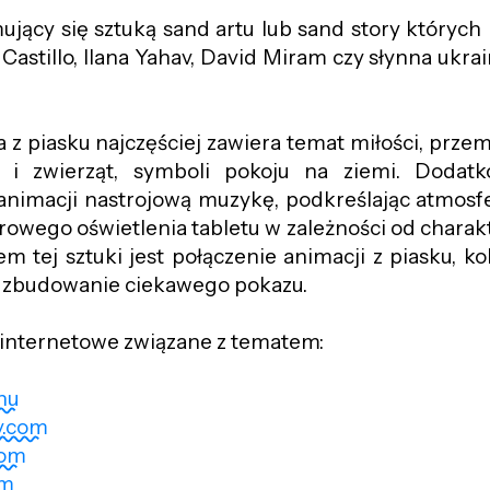
jmujący się sztuką sand artu lub sand story których
 Castillo, Ilana Yahav, David Miram czy słynna ukra
 z piasku najczęściej zawiera temat miłości, przemi
n i zwierząt, symboli pokoju na ziemi. Dodatk
animacji nastrojową muzykę, podkreślając atmosf
rowego oświetlenia tabletu w zależności od charak
 tej sztuki jest połączenie animacji z piasku, ko
a zbudowanie ciekawego pokazu.
internetowe związane z tematem:
hu
y.com
com
om