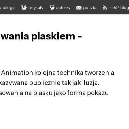
onologia
artykuły
autorzy
poczta
załóż blo
owania piaskiem -
d Animation kolejna technika tworzenia
azywana publicznie tak jak iluzja.
rysowania na piasku jako forma pokazu