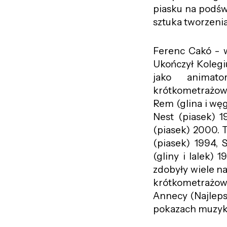
piasku na podświ
sztuka tworzenia
Ferenc Cakó - w
Ukończył Kolegi
jako animato
krótkometrażowy
Rem (glina i węg
Nest (piasek) 19
(piasek) 2000. T
(piasek) 1994, 
(gliny i lalek) 
zdobyły wiele na
krótkometrażowy
Annecy (Najleps
pokazach muzykę