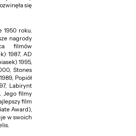
ozwinęła się
 1950 roku.
wsze nagrody
ca filmów
ek) 1987, AD
iasek) 1995,
2000, Stones
1989, Popiół
97, Labirynt
. Jego filmy
jlepszy film
Gate Award),
uje w swoich
lis.