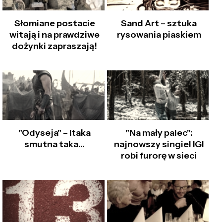
Słomiane postacie
Sand Art – sztuka
witają i na prawdziwe
rysowania piaskiem
dożynki zapraszają!
"Odyseja" – Itaka
"Na mały palec":
smutna taka…
najnowszy singiel IGI
robi furorę w sieci