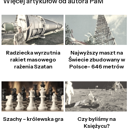
Więcej artykułów od autora PaM
Radziecka wyrzutnia
Najwyższy maszt na
rakiet masowego
Świecie zbudowany w
rażenia Szatan
Polsce– 646 metrów
Szachy – królewska gra
Czy byliśmy na
Księżycu?