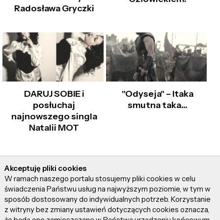
Radosława Gryczki
DARUJ SOBIE i
"Odyseja" – Itaka
posłuchaj
smutna taka…
najnowszego singla
Natalii MOT
Artykuły z tej samej kategorii
Akceptuję pliki cookies
W ramach naszego portalu stosujemy pliki cookies w celu
świadczenia Państwu usług na najwyższym poziomie, w tym w
sposób dostosowany do indywidualnych potrzeb. Korzystanie
z witryny bez zmiany ustawień dotyczących cookies oznacza,
że będą one zamieszczane w Państwa urządzeniu końcowym.