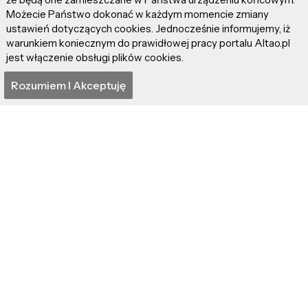
Możecie Państwo dokonać w każdym momencie zmiany
ustawień dotyczących cookies. Jednocześnie informujemy, iż
Podróże
warunkiem koniecznym do prawidłowej pracy portalu Altao.pl
Wielowymiarowość
międzygwiezdne – pasy
jest włączenie obsługi plików cookies.
Wszechświata
radiacji Van Allena
Rozumiem I Akceptuję
Sondy kosmiczne
Tajemnice Saturna. Nie
Voyager i Pioneer
jesteśmy sami w
najdalej od Ziemi
kosmosie