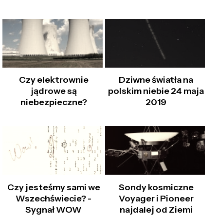
Czy elektrownie
Dziwne światła na
jądrowe są
polskim niebie 24 maja
niebezpieczne?
2019
Czy jesteśmy sami we
Sondy kosmiczne
Wszechświecie? -
Voyager i Pioneer
Sygnał WOW
najdalej od Ziemi