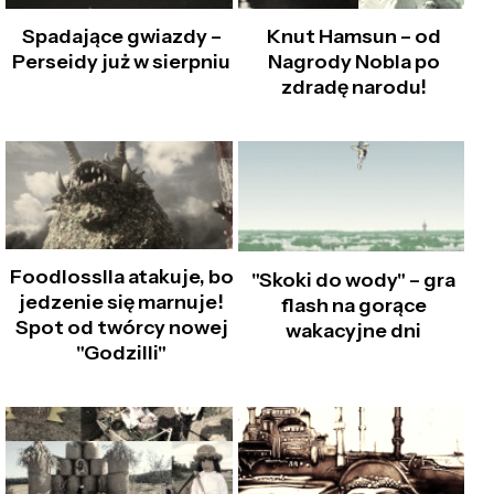
Spadające gwiazdy –
Knut Hamsun – od
Perseidy już w sierpniu
Nagrody Nobla po
zdradę narodu!
Foodlosslla atakuje, bo
"Skoki do wody" – gra
jedzenie się marnuje!
flash na gorące
Spot od twórcy nowej
wakacyjne dni
"Godzilli"