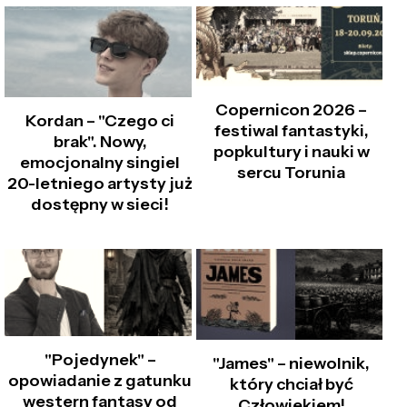
Copernicon 2026 –
Kordan – "Czego ci
festiwal fantastyki,
brak". Nowy,
popkultury i nauki w
emocjonalny singiel
sercu Torunia
20-letniego artysty już
dostępny w sieci!
"Pojedynek" –
"James" – niewolnik,
opowiadanie z gatunku
który chciał być
western fantasy od
Człowiekiem!