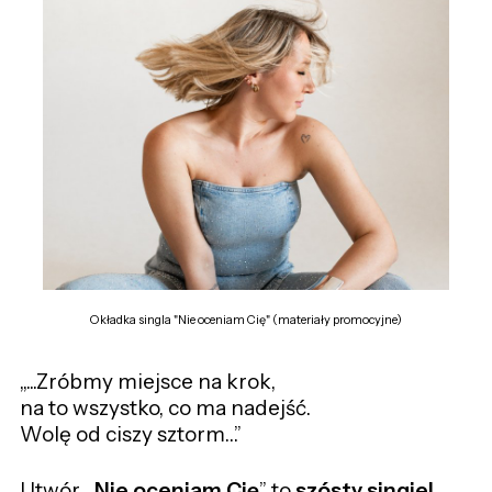
Okładka singla "Nie oceniam Cię" (materiały promocyjne)
,,...Zróbmy miejsce na krok,
na to wszystko, co ma nadejść.
Wolę od ciszy sztorm…”
Utwór ,
,Nie oceniam Cię
” to
szósty singiel