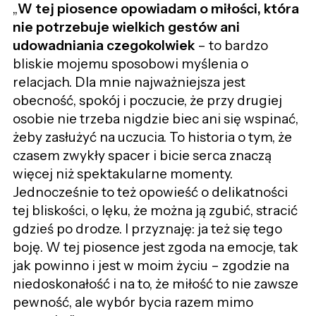
,,
W tej piosence opowiadam o miłości, która
nie potrzebuje wielkich gestów ani
udowadniania czegokolwiek
– to bardzo
bliskie mojemu sposobowi myślenia o
relacjach. Dla mnie najważniejsza jest
obecność, spokój i poczucie, że przy drugiej
osobie nie trzeba nigdzie biec ani się wspinać,
żeby zasłużyć na uczucia. To historia o tym, że
czasem zwykły spacer i bicie serca znaczą
więcej niż spektakularne momenty.
Jednocześnie to też opowieść o delikatności
tej bliskości, o lęku, że można ją zgubić, stracić
gdzieś po drodze. I przyznaję: ja też się tego
boję. W tej piosence jest zgoda na emocje, tak
jak powinno i jest w moim życiu – zgodzie na
niedoskonałość i na to, że miłość to nie zawsze
pewność, ale wybór bycia razem mimo