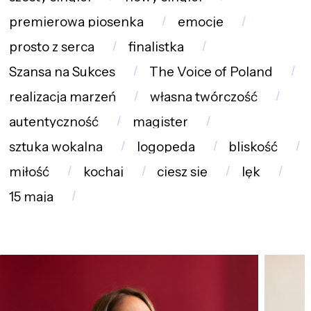
premierowa piosenka
emocje
prosto z serca
finalistka
Szansa na Sukces
The Voice of Poland
realizacja marzeń
własna twórczość
autentyczność
magister
sztuka wokalna
logopeda
bliskość
miłość
kochaj
ciesz się
lęk
15 maja