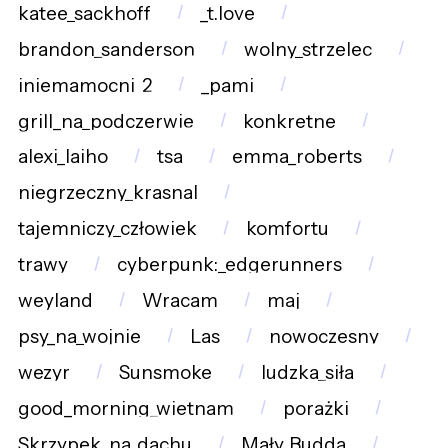
katee_sackhoff
_t.love
brandon_sanderson
wolny_strzelec
iniemamocni_2
_pami
grill_na_podczerwie
konkretne
alexi_laiho
tsa
emma_roberts
niegrzeczny_krasnal
tajemniczy_człowiek
komfortu
trawy
cyberpunk:_edgerunners
weyland
Wracam
maj
psy_na_wojnie
Las
nowoczesny
wezyr
Sunsmoke
ludzka_siła
good_morning_wietnam
porażki
Skrzypek_na_dachu
Mały_Budda