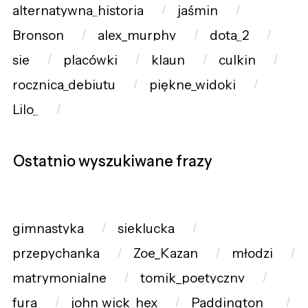
alternatywna_historia
jaśmin
Bronson
alex_murphy
dota_2
sie
placówki
klaun
culkin
rocznica_debiutu
piękne_widoki
Lilo_
Ostatnio wyszukiwane frazy
gimnastyka
sieklucka
przepychanka
Zoe_Kazan
młodzi
matrymonialne
tomik_poetyczny
fura
john_wick_hex
Paddington_