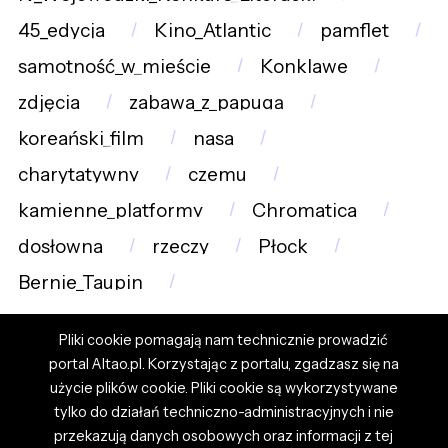
45_edycja
Kino_Atlantic
pamflet
samotność_w_mieście
Konklawe
zdjęcia
zabawa_z_papugą
koreański_film
nasa
charytatywny
czemu
kamienne_platformy
Chromatica
dosłowna
rzeczy
Płock
Bernie_Taupin
Pliki cookie pomagają nam technicznie prowadzić
portal Altao.pl. Korzystając z portalu, zgadzasz się na
użycie plików cookie. Pliki cookie są wykorzystywane
tylko do działań techniczno-administracyjnych i nie
przekazują danych osobowych oraz informacji z tej