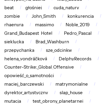
beat
głośniej
cuda_natury
zombie
John_Smith
konkurencja
rhaenyra
massimo
Noble_2019
Grand_Budapest_Hotel
Pedro_Pascal
sieklucka
Brad_Washburn
przepychanka
sze_odcinkw
helena_vondráčková
DelphyRecords
Counter-Strike:_Global_Offensive
opowieść_o_samotności
maciej_barczewski
matrymonialne
dyrektor_artystyczny
slap_house
mutacja
test_obrony_planetarnej