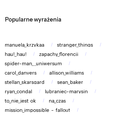
Popularne wyrażenia
manuela_krzykaa
stranger_things
hau!_hau!
zapachy_florencji
spider-man__uniwersum
carol_danvers
allison_williams
stellan_skarsgard
sean_baker
ryan_condal
lubraniec-marysin
to_nie_jest_ok
na_czas
mission_impossible_-_fallout