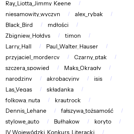
Ray_Liotta_Jimmy_Keene
niesamowity_wyczyn
alex_rybak
Black_Bird
mdłości
Zbigniew_Hołdys
timon
Larry_Hall
Paul_Walter_Hauser
przyjaciel_mordercy
Czarny_ptak
szczera_spowied
Maks_Okrągły
narodziny
akrobacyjny
isis
Las_Vegas
składanka
folkowa_nuta
krautrock
Dennis_Lehane
fałszywa_tożsamość
stylowe_auto
Bułhakow
koryto
IV_Wojewódzki_Konkurs_Literacki