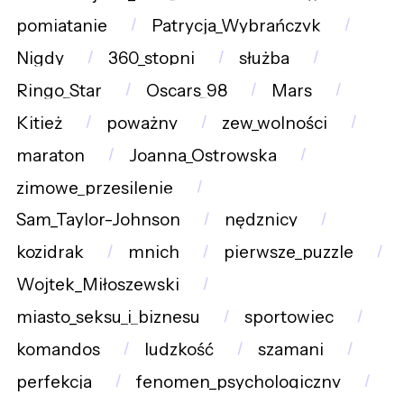
pomiatanie
Patrycja_Wybrańczyk
Nigdy
360_stopni
służba
Ringo_Star
Oscars_98
Mars
Kitież
poważny
zew_wolności
maraton
Joanna_Ostrowska
zimowe_przesilenie
Sam_Taylor-Johnson
nędznicy
kozidrak
mnich
pierwsze_puzzle
Wojtek_Miłoszewski
miasto_seksu_i_biznesu
sportowiec
komandos
ludzkość
szamani
perfekcja
fenomen_psychologiczny