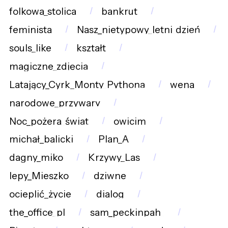
folkowa_stolica
bankrut
feminista
Nasz_nietypowy_letni_dzień
souls_like
kształt
magiczne_zdjęcia
Latający_Cyrk_Monty_Pythona
wena
narodowe_przywary
Noc_pożera_świat
owicim
michał_balicki
Plan_A
dagny_miko
Krzywy_Las
lepy_Mieszko
dziwne
ocieplić_życie
dialog
the_office_pl
sam_peckinpah_