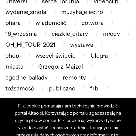
universi
serce_Torunia
videoclip
wydanie_singla
muzyka_electro
ofiara
wiadomość
potwora
16_września
ciężkie_gitary
młody
OH_HI_TOUR_2021
wystawa
chopi
wszechświecie
Uległa
miasta
Grzegorz_Majzel
agodne_ballady
remonty
tożsamość
publiczno
frb
Pliki cookie pomagają nam technicznie prowadzić
portal Altao.pl. Korzystając z portalu, zgadzasz się na
użycie plików cookie. Pliki cookie są wykorzystywane
tylko do działań techniczno-administracyjnych i nie
przekazują danych osobowych oraz informacji z tej