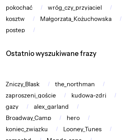
pokochać
wróg_czy_przyjaciel
kosztw
Małgorzata_Kożuchowska
postep
Ostatnio wyszukiwane frazy
Zniczy_Blask
the_northman
zaproszeni_goście
kudowa-zdrj
gazy
alex_garland
Broadway_Camp
hero
koniec_związku
Looney_Tunes