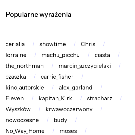
Popularne wyrażenia
cerialia
showtime
Chris
lorraine
machu_picchu
ciasta
the_northman
marcin_szczygielski
czaszka
carrie_fisher
kino_autorskie
alex_garland
Eleven
kapitan_Kirk
stracharz
Wyszków
krwawoczerwony
nowoczesne
budy
No_Way_Home
moses