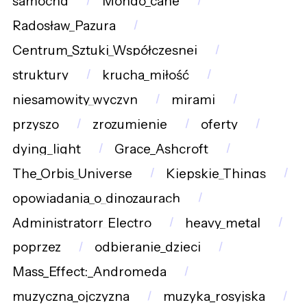
samochd
Mondo_cane
Radosław_Pazura
Centrum_Sztuki_Współczesnej
struktury
krucha_miłość
niesamowity_wyczyn
mirami
przyszo
zrozumienie
oferty
dying_light
Grace_Ashcroft
The_Orbis_Universe
Kiepskie_Things
opowiadania_o_dinozaurach
Administratorr_Electro
heavy_metal
poprzez
odbieranie_dzieci
Mass_Effect:_Andromeda
muzyczna_ojczyzna
muzyka_rosyjska