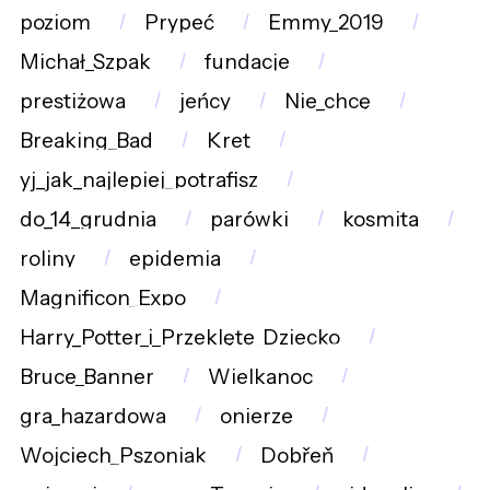
poziom
Prypeć
Emmy_2019
Michał_Szpak
fundacje
prestiżowa
jeńcy
Nie_chcę
Breaking_Bad
Kret
yj_jak_najlepiej_potrafisz
do_14_grudnia
parówki
kosmita
roliny
epidemia
Magnificon_Expo
Harry_Potter_i_Przeklęte_Dziecko
Bruce_Banner
Wielkanoc
gra_hazardowa
onierze
Wojciech_Pszoniak
Dobřeň