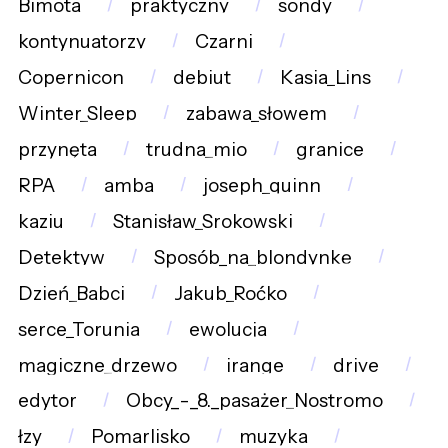
Bimota
praktyczny
sondy
kontynuatorzy
Czarni
Copernicon
debiut
Kasia_Lins
Winter_Sleep
zabawa_słowem
przynęta
trudna_mio
granice
RPA
amba
joseph_quinn
kaziu
Stanisław_Srokowski
Detektyw
Sposób_na_blondynkę
Dzień_Babci
Jakub_Roćko
serce_Torunia
ewolucja
magiczne_drzewo
irange
drive
edytor
Obcy_-_8._pasażer_Nostromo
łzy
Pomarlisko
muzyka