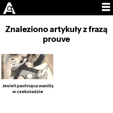
Znaleziono artykuły z frazą
prouve
Jesień pachnąca wanilią
w czekoladzie