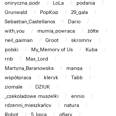
oniryczna_podr
LoLa
podania
Grunwald
PopKop
29_gala
Sebastian_Castellanos
Dario
with_you
mumia_powraca
żółte
neil_gaiman
Groot
skromny
polski
My_Memory_of_Us
Kuba
rnb
Max_Lord
Martyna_Baranowska
manga
współpraca
kleryk
Tabb
ziomale
DZIUK
_czekoladowe_muszelki
ennio
rdzenni_mieszkańcy
natura
Robot
5_lipca
ofiary