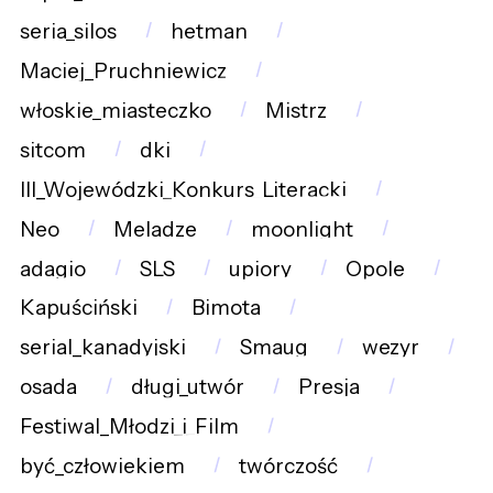
seria_silos
hetman
Maciej_Pruchniewicz
włoskie_miasteczko
Mistrz
sitcom
dki
III_Wojewódzki_Konkurs_Literacki
Neo
Meladze
moonlight
adagio
SLS
upiory
Opole
Kapuściński
Bimota
serial_kanadyjski
Smaug
wezyr
osada
długi_utwór
Presja
Festiwal_Młodzi_i_Film
być_człowiekiem
twórczość