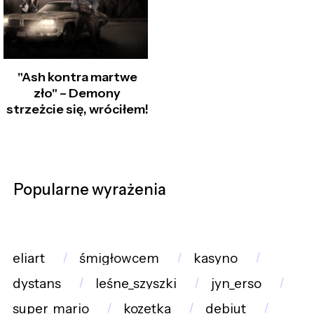
"Ash kontra martwe
zło" – Demony
strzeżcie się, wróciłem!
Popularne wyrażenia
eliart
śmigłowcem
kasyno
dystans
leśne_szyszki
jyn_erso
super_mario
kozetka
debiut