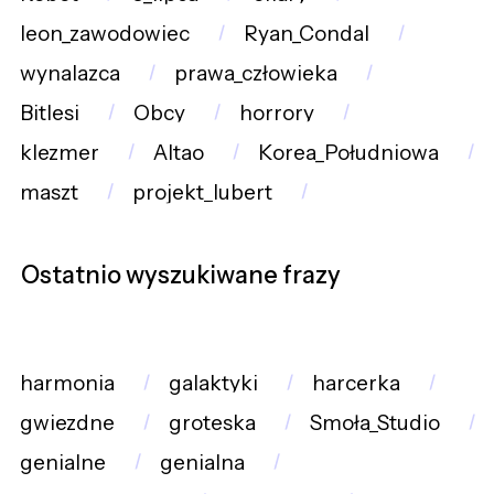
leon_zawodowiec
Ryan_Condal
wynalazca
prawa_człowieka
Bitlesi
Obcy
horrory
klezmer
Altao
Korea_Południowa
maszt
projekt_lubert
Ostatnio wyszukiwane frazy
harmonia
galaktyki
harcerka
gwiezdne
groteska
Smoła_Studio
genialne
genialna