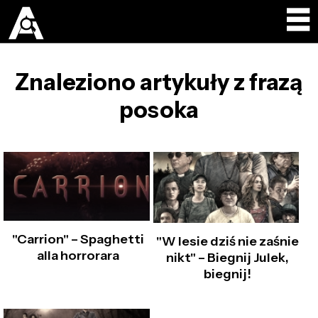
Znaleziono artykuły z frazą
posoka
"Carrion" – Spaghetti
"W lesie dziś nie zaśnie
alla horrorara
nikt" – Biegnij Julek,
biegnij!