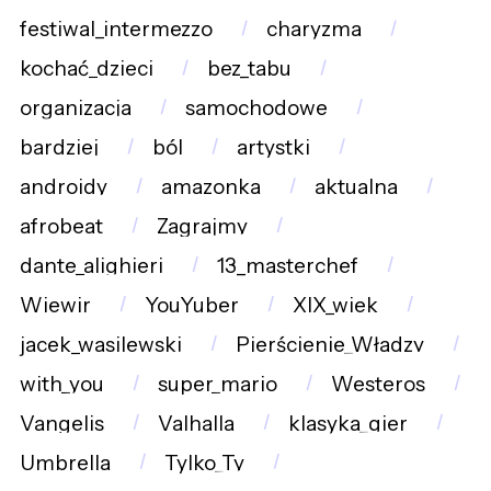
festiwal_intermezzo
charyzma
kochać_dzieci
bez_tabu
organizacja
samochodowe
bardziej
ból
artystki
androidy
amazonka
aktualna
afrobeat
Zagrajmy
dante_alighieri
13_masterchef
Wiewir
YouYuber
XIX_wiek
jacek_wasilewski
Pierścienie_Władzy
with_you
super_mario
Westeros
Vangelis
Valhalla
klasyka_gier
Umbrella
Tylko_Ty