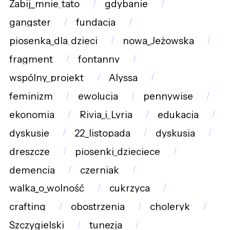
Zabij_mnie_tato
gdybanie
gangster
fundacja
piosenka_dla_dzieci
nowa_Jeżowska
fragment
fontanny
wspólny_projekt
Alyssa
feminizm
ewolucja
pennywise
ekonomia
Rivia_i_Lyria
edukacja
dyskusje
22_listopada
dyskusja
dreszcze
piosenki_dziecięce
demencja
czerniak
walka_o_wolność
cukrzyca
crafting
obostrzenia
choleryk
Szczygielski
tunezja