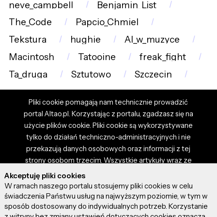
neve_campbell
Benjamin_List
The_Code
Papcio_Chmiel
Tekstura
hughie
AI_w_muzyce
Macintosh
Tatooine
freak_fight
Ta_druga
Sztutowo
Szczecin
Pliki cookie pomagają nam technicznie prowadzić
portal Altao.pl. Korzystając z portalu, zgadzasz się na
użycie plików cookie. Pliki cookie są wykorzystywane
tylko do działań techniczno-administracyjnych i nie
przekazują danych osobowych oraz informacji z tej
strony osobom trzecim. Wszystkie artykuły wraz ze
zdjęciami i materiałami dostępnymi na portalu są
Akceptuję pliki cookies
własnością użytkowników. Administrator i właściciel
W ramach naszego portalu stosujemy pliki cookies w celu
portalu nie ponosi odpowiedzialności za tresci
świadczenia Państwu usług na najwyższym poziomie, w tym w
sposób dostosowany do indywidualnych potrzeb. Korzystanie
prezentowane przez autorów artykułów. Dodając
z witryny bez zmiany ustawień dotyczących cookies oznacza,