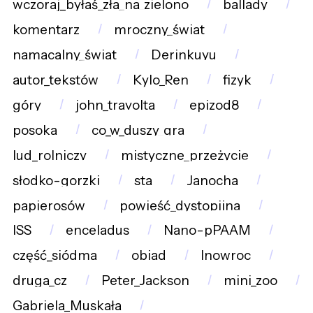
wczoraj_byłaś_zła_na_zielono
ballady
komentarz
mroczny_świat
namacalny_świat
Derinkuyu
autor_tekstów
Kylo_Ren
fizyk
góry
john_travolta
epizod8
posoka
co_w_duszy_gra
lud_rolniczy
mistyczne_przeżycie
słodko-gorzki
sta
Janocha
papierosów
powieść_dystopijna
ISS
enceladus
Nano-pPAAM
część_siódma
obiad
Inowroc
druga_cz
Peter_Jackson
mini_zoo
Gabriela_Muskała