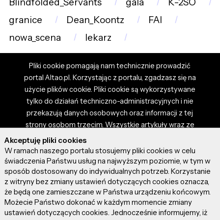
Blindfolded_Servants
gala
K-2SO
granice
Dean_Koontz
FAI
nowa_scena
lekarz
Pliki cookie pomagają nam technicznie prowadzić
portal Altao.pl. Korzystając z portalu, zgadzasz się na
użycie plików cookie. Pliki cookie są wykorzystywane
tylko do działań techniczno-administracyjnych i nie
przekazują danych osobowych oraz informacji z tej
strony osobom trzecim. Wszystkie artykuły wraz ze
zdjęciami i materiałami dostępnymi na portalu są
Akceptuję pliki cookies
własnością użytkowników. Administrator i właściciel
W ramach naszego portalu stosujemy pliki cookies w celu
portalu nie ponosi odpowiedzialności za tresci
świadczenia Państwu usług na najwyższym poziomie, w tym w
sposób dostosowany do indywidualnych potrzeb. Korzystanie
prezentowane przez autorów artykułów. Dodając
z witryny bez zmiany ustawień dotyczących cookies oznacza,
artykuł, zgadzasz się z regulaminem portalu oraz
że będą one zamieszczane w Państwa urządzeniu końcowym.
ponosisz odpowiedzialność za wszystkie materiały
Możecie Państwo dokonać w każdym momencie zmiany
umieszczone przez Ciebie na stronie altao.pl.
ustawień dotyczących cookies. Jednocześnie informujemy, iż
Szczegóły dostępne w regulaminie portalu.