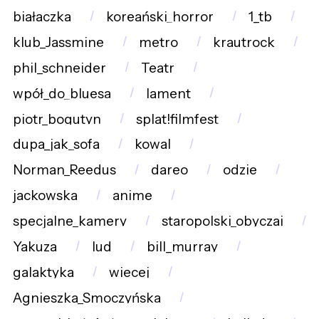
białaczka
koreański_horror
1_tb
klub_Jassmine
metro
krautrock
phil_schneider
Teatr
wpół_do_bluesa
lament
piotr_bogutyn
splat!filmfest
dupa_jak_sofa
kowal
Norman_Reedus
dareo
odzie
jackowska
anime
specjalne_kamery
staropolski_obyczaj
Yakuza
lud
bill_murray
galaktyka
wiecej
Agnieszka_Smoczyńska