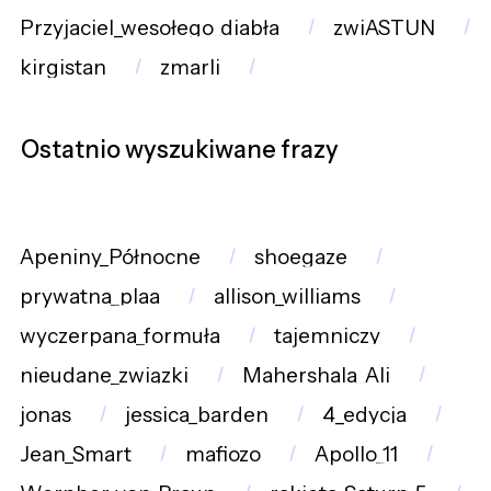
Przyjaciel_wesołego_diabła
zwiASTUN
kirgistan
zmarli
Ostatnio wyszukiwane frazy
Apeniny_Północne
shoegaze
prywatna_plaa
allison_williams
wyczerpana_formuła
tajemniczy
nieudane_związki
Mahershala_Ali
jonas
jessica_barden
4_edycja
Jean_Smart
mafiozo
Apollo_11