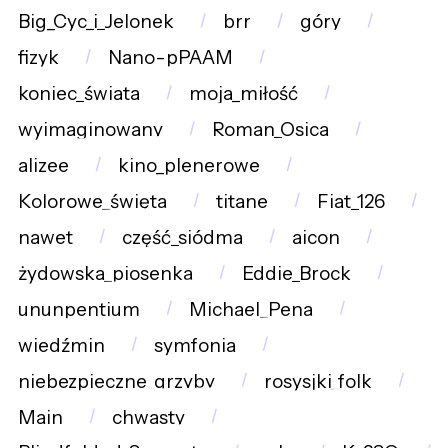
Big_Cyc_i_Jelonek
brr
góry
fizyk
Nano-pPAAM
koniec_świata
moja_miłość
wyimaginowany
Roman_Osica
alizee
kino_plenerowe
Kolorowe_święta
titane
Fiat_126
nawet
część_siódma
aicon
żydowska_piosenka
Eddie_Brock
ununpentium
Michael_Pena
wiedźmin
symfonia
niebezpieczne_grzyby
rosysjki_folk
Main
chwasty