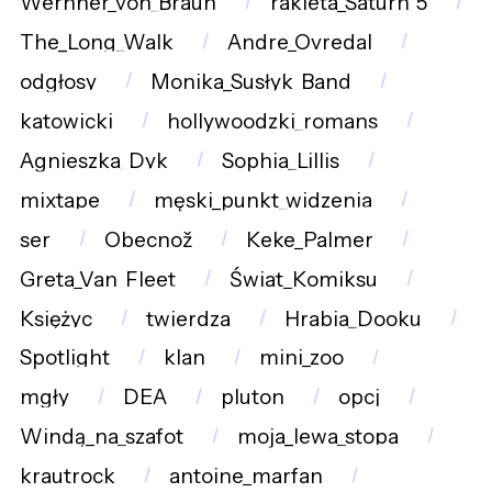
Wernher_von_Braun
rakieta_Saturn_5
The_Long_Walk
Andre_Ovredal
odgłosy
Monika_Susłyk_Band
katowicki
hollywoodzki_romans
Agnieszka_Dyk
Sophia_Lillis
mixtape
męski_punkt_widzenia
ser
Obecnož
Keke_Palmer
Greta_Van_Fleet
Świat_Komiksu
Księżyc
twierdza
Hrabia_Dooku
Spotlight
klan
mini_zoo
mgły
DEA
pluton
opcj
Windą_na_szafot
moja_lewa_stopa
krautrock
antoine_marfan