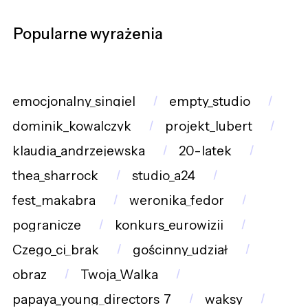
Popularne wyrażenia
emocjonalny_singiel
empty_studio
dominik_kowalczyk
projekt_lubert
klaudia_andrzejewska
20-latek
thea_sharrock
studio_a24
fest_makabra
weronika_fedor
pogranicze
konkurs_eurowizji
Czego_ci_brak
gościnny_udział
obraz
Twoja_Walka
papaya_young_directors_7
waksy