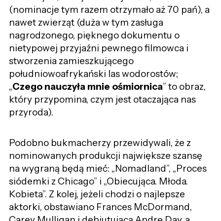
(nominacje tym razem otrzymało aż 70 pań), a
nawet zwierząt (duża w tym zasługa
nagrodzonego, pięknego dokumentu o
nietypowej przyjaźni pewnego filmowca i
stworzenia zamieszkującego
południowoafrykański las wodorostów;
„
Czego nauczyła mnie ośmiornica
” to obraz,
który przypomina, czym jest otaczająca nas
przyroda).
Podobno bukmacherzy przewidywali, że z
nominowanych produkcji największe szansę
na wygraną będą mieć: „Nomadland”, „Proces
siódemki z Chicago” i „Obiecująca. Młoda.
Kobieta”. Z kolej, jeżeli chodzi o najlepsze
aktorki, obstawiano
Frances McDormand,
Carey Mulligan i debiutującą Andrę Day, a