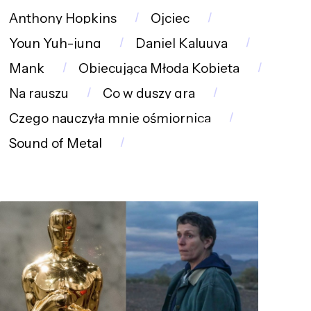
Anthony Hopkins
Ojciec
Youn Yuh-jung
Daniel Kaluuya
Mank
Obiecująca Młoda Kobieta
Na rauszu
Co w duszy gra
Czego nauczyła mnie ośmiornica
Sound of Metal