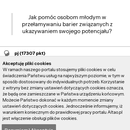
Jak pomóc osobom młodym w
przełamywaniu barier związanych z
ukazywaniem swojego potencjału?
pj
(17307 pkt)
Akceptuję pliki cookies
W ramach naszego portalu stosujemy pliki cookies w celu
świadczenia Państwu usług na najwyższym poziomie, w tym w
Ilość odwiedzin:
3 177
sposób dostosowany do indywidualnych potrzeb. Korzystanie
z witryny bez zmiany ustawień dotyczących cookies oznacza,
Czas czytania:
3 287 min.
że będą one zamieszczane w Państwa urządzeniu końcowym.
Możecie Państwo dokonać w każdym momencie zmiany
Kategoria:
Kultura
ustawień dotyczących cookies. Jednocześnie informujemy, iż
warunkiem koniecznym do prawidłowej pracy portalu Altao.pl
Dodano:
1928 dni temu [2021-04-26]
jest włączenie obsługi plików cookies.