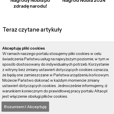
Nagrody Nobla po
Nagród Nobla 2024
zdradę narodu!
Teraz czytane artykuły
Akceptuję pliki cookies
W ramach naszego portalu stosujemy pliki cookies w celu
świadczenia Państwu usług na najwyższym poziomie, w tym w
sposób dostosowany do indywidualnych potrzeb. Korzystanie
z witryny bez zmiany ustawień dotyczących cookies oznacza,
że będą one zamieszczane w Państwa urządzeniu końcowym.
"Diuna" – Film, któremu
Nagrody Nobla 2025 –
Możecie Państwo dokonać w każdym momencie zmiany
warto stawić czoło!
kto, za co, i dlaczego?
ustawień dotyczących cookies. Jednocześnie informujemy, iż
warunkiem koniecznym do prawidłowej pracy portalu Altao.pl
jest włączenie obsługi plików cookies.
Rozumiem I Akceptuję