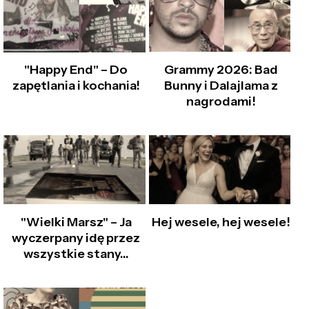
Grammy 2026: Bad
"Happy End" – Do
Bunny i Dalajlama z
zapętlania i kochania!
nagrodami!
"Wielki Marsz" – Ja
Hej wesele, hej wesele!
wyczerpany idę przez
wszystkie stany…