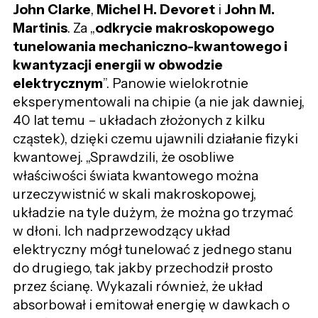
John Clarke
,
Michel H. Devoret
i
John M.
Martinis
.
Za „
odkrycie makroskopowego
tunelowania mechaniczno-kwantowego i
kwantyzacji energii w obwodzie
elektrycznym
”. Panowie wielokrotnie
eksperymentowali na chipie (a nie jak dawniej,
40 lat temu – układach złożonych z kilku
cząstek), dzięki czemu ujawnili działanie fizyki
kwantowej. „Sprawdzili, że
osobliwe
właściwości świata kwantowego można
urzeczywistnić w
skali makroskopowej,
układzie na tyle dużym, że można go trzymać
w dłoni. Ich nadprzewodzący układ
elektryczny mógł tunelować z jednego stanu
do drugiego, tak jakby przechodził prosto
przez ścianę. Wykazali również, że układ
absorbował i emitował energię w dawkach o