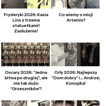
Fryderyki 2026: Kasia
Co wiemy o misji
Lins z trzema
Artemis?
statuetkami!
Zasłużenie!
Oscary 2026: "Jedna
Orły 2026: Najlepszy
bitwa po drugiej", ale
"Dom dobry" i… Andrzej
nie tak dużo
Konopka!
"Grzeszników"!