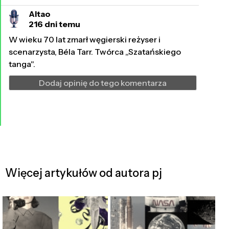
Altao
216 dni temu
W wieku 70 lat zmarł węgierski reżyser i
scenarzysta, Béla Tarr. Twórca „Szatańskiego
tanga".
Dodaj opinię do tego komentarza
Więcej artykułów od autora pj