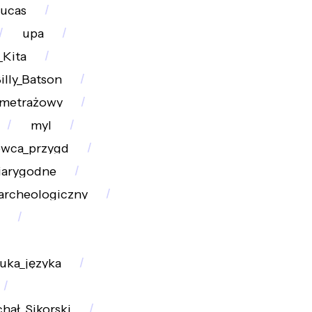
ucas
upa
_Kita
illy_Batson
metrażowy
myl
wca_przygd
iarygodne
archeologiczny
uka_języka
hał_Sikorski