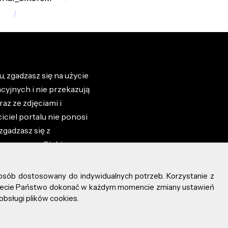
, zgadzasz się na użycie
cyjnych i nie przekazują
az ze zdjęciami i
iciel portalu nie ponosi
zgadzasz się z
zone przez Ciebie na
osób dostosowany do indywidualnych potrzeb. Korzystanie z
ożecie Państwo dokonać w każdym momencie zmiany ustawień
obsługi plików cookies.