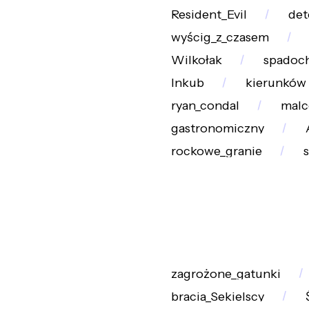
Resident_Evil
det
wyścig_z_czasem
Wilkołak
spadoch
Inkub
kierunków
ryan_condal
malc
gastronomiczny
rockowe_granie
zagrożone_gatunki
bracia_Sekielscy