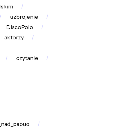
lskim
uzbrojenie
DiscoPolo
aktorzy
czytanie
_nad_papug