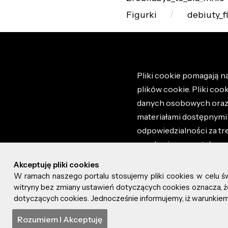
Figurki
debiuty_
Pliki cookie pomagają na
plików cookie. Pliki coo
danych osobowych oraz i
materiałami dostępnymi 
odpowiedzialności za tr
regulaminem portalu ora
stronie altao.pl. Szczeg
Akceptuję pliki cookies
W ramach naszego portalu stosujemy pliki cookies w celu 
© 2026 altao.pl. Wszyst
witryny bez zmiany ustawień dotyczących cookies oznacza
dotyczących cookies. Jednocześnie informujemy, iż warunkiem 
0.036
Rozumiem I Akceptuję