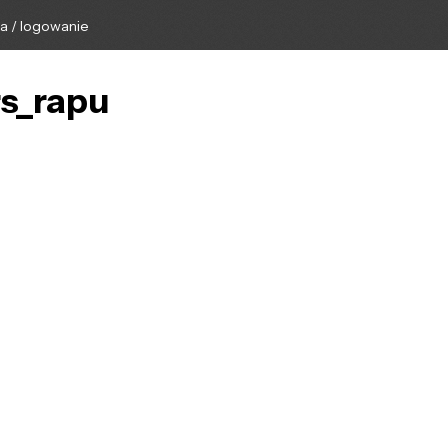
ga / logowanie
rs_rapu