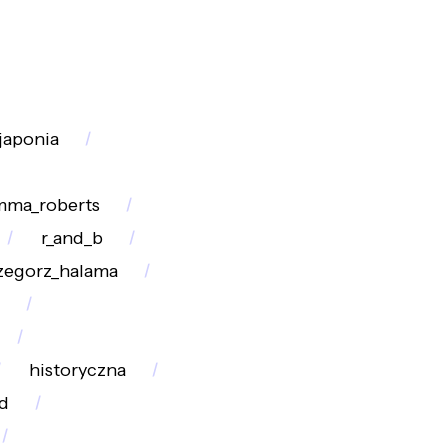
japonia
mma_roberts
r_and_b
zegorz_halama
historyczna
d