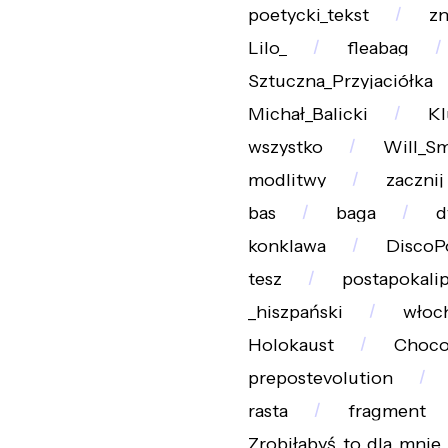
poetycki_tekst
zn
Lilo_
fleabag
Sztuczna_Przyjaciółka
Michał_Balicki
Kl
wszystko
Will_Sm
modlitwy
zacznij
bas
baga
d
konklawa
DiscoP
tesz
postapokali
_hiszpański
włoc
Holokaust
Choco
prepostevolution
rasta
fragment
Zrobiłabyś_to_dla_mnie