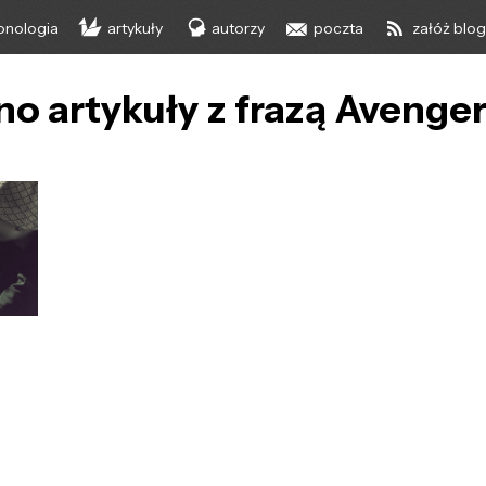
onologia
artykuły
autorzy
poczta
załóż blo
no artykuły z frazą Avenge