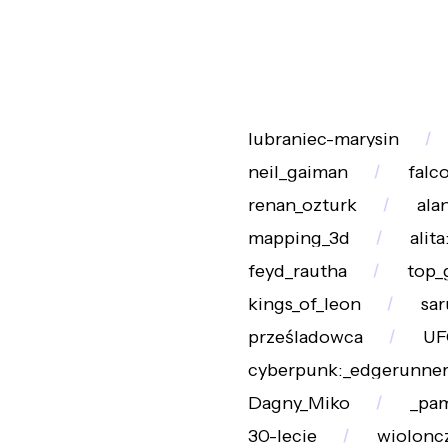
lubraniec-marysin
neil_gaiman
falc
renan_ozturk
ala
mapping_3d
alit
feyd_rautha
top_
kings_of_leon
sa
prześladowca
UF
cyberpunk:_edgerunner
Dagny_Miko
_pa
30-lecie
wioloncz