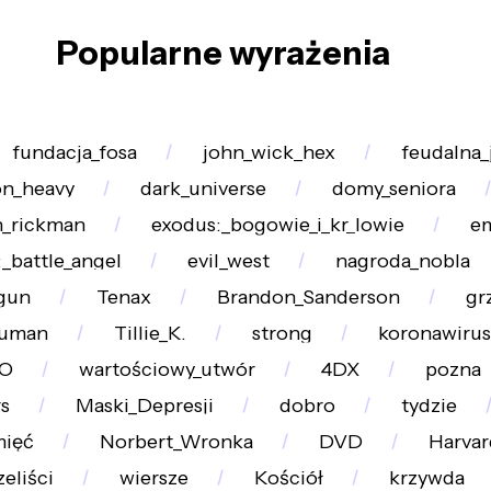
Popularne wyrażenia
fundacja_fosa
john_wick_hex
feudalna_
on_heavy
dark_universe
domy_seniora
n_rickman
exodus:_bogowie_i_kr_lowie
e
a:_battle_angel
evil_west
nagroda_nobla
gun
Tenax
Brandon_Sanderson
gr
ruman
Tillie_K.
strong
koronawirus
O
wartościowy_utwór
4DX
pozna
s
Maski_Depresji
dobro
tydzie
mięć
Norbert_Wronka
DVD
Harvar
eliści
wiersze
Kościół
krzywda