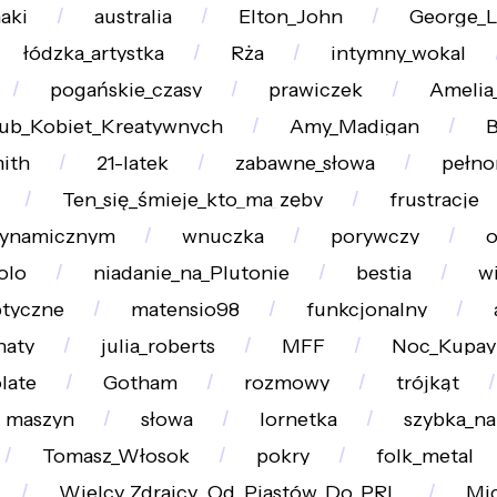
aki
australia
Elton_John
George_L
łódzka_artystka
Rża
intymny_wokal
pogańskie_czasy
prawiczek
Amelia
ub_Kobiet_Kreatywnych
Amy_Madigan
B
ith
21-latek
zabawne_słowa
pełno
Ten_się_śmieje_kto_ma_zęby
frustracje
ynamicznym
wnuczka
porywczy
o
olo
niadanie_na_Plutonie
bestia
w
ptyczne
matensio98
funkcjonalny
haty
julia_roberts
MFF
Noc_Kupay
late
Gotham
rozmowy
trójkąt
maszyn
słowa
lornetka
szybka_na
Tomasz_Włosok
pokry
folk_metal
Wielcy_Zdrajcy._Od_Piastów_Do_PRL
Mic