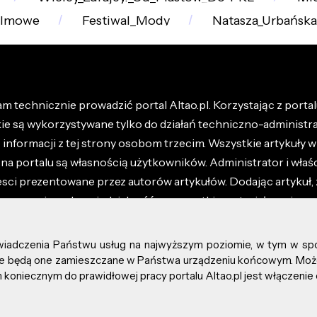
filmowe
Festiwal_Mody
Natasza_Urbańska
m technicznie prowadzić portal Altao.pl. Korzystając z portalu
kie są wykorzystywane tylko do działań techniczno-administra
nformacji z tej strony osobom trzecim. Wszystkie artykuły wr
na portalu są własnością użytkowników. Administrator i właśc
esci prezentowane przez autorów artykułów. Dodając artykuł, 
z ponosisz odpowiedzialność za wszystkie materiały umieszc
óły dostępne w regulaminie portalu.
świadczenia Państwu usług na najwyższym poziomie, w tym w sp
kie prawa zastrzeżone.
, że będą one zamieszczane w Państwa urządzeniu końcowym. M
koniecznym do prawidłowej pracy portalu Altao.pl jest włączenie 