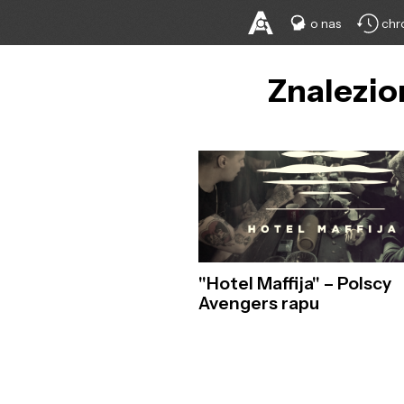
o nas
chr
Znalezio
"Hotel Maffija" – Polscy
Avengers rapu