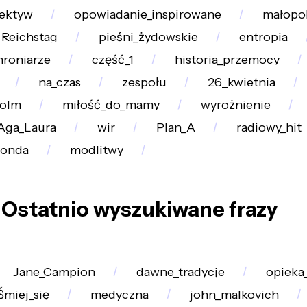
ektyw
opowiadanie_inspirowane
małopo
Reichstag
pieśni_żydowskie
entropia
roniarze
część_1
historia_przemocy
na_czas
zespołu
26_kwietnia
olm
miłość_do_mamy
wyrożnienie
Aga_Laura
wir
Plan_A
radiowy_hit
sonda
modlitwy
Ostatnio wyszukiwane frazy
Jane_Campion
dawne_tradycje
opieka
Śmiej_się
medyczna
john_malkovich