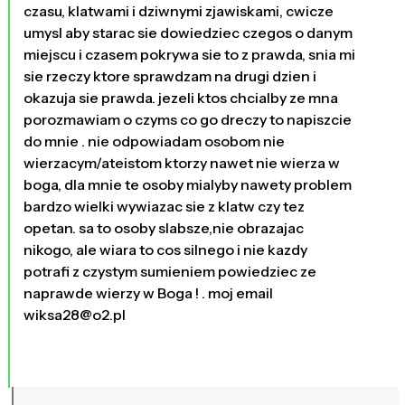
czasu, klatwami i dziwnymi zjawiskami, cwicze
umysl aby starac sie dowiedziec czegos o danym
miejscu i czasem pokrywa sie to z prawda, snia mi
sie rzeczy ktore sprawdzam na drugi dzien i
okazuja sie prawda. jezeli ktos chcialby ze mna
porozmawiam o czyms co go dreczy to napiszcie
do mnie . nie odpowiadam osobom nie
wierzacym/ateistom ktorzy nawet nie wierza w
boga, dla mnie te osoby mialyby nawety problem
bardzo wielki wywiazac sie z klatw czy tez
opetan. sa to osoby slabsze,nie obrazajac
nikogo, ale wiara to cos silnego i nie kazdy
potrafi z czystym sumieniem powiedziec ze
naprawde wierzy w Boga ! . moj email
wiksa28@o2.pl