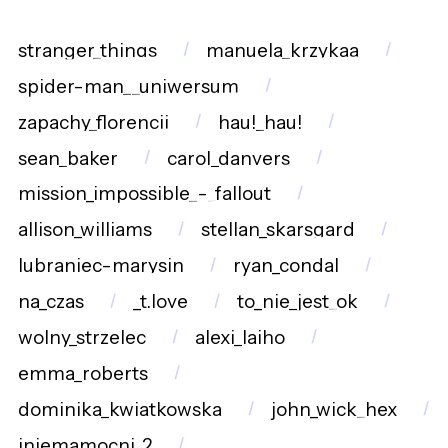
stranger_things
manuela_krzykaa
spider-man__uniwersum
zapachy_florencji
hau!_hau!
sean_baker
carol_danvers
mission_impossible_-_fallout
allison_williams
stellan_skarsgard
lubraniec-marysin
ryan_condal
na_czas
_t.love
to_nie_jest_ok
wolny_strzelec
alexi_laiho
emma_roberts
dominika_kwiatkowska
john_wick_hex
iniemamocni_2