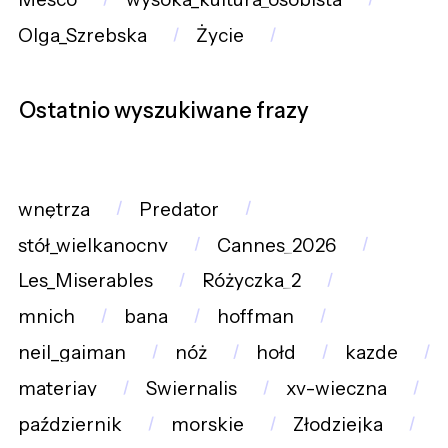
Olga_Szrebska
Życie
Ostatnio wyszukiwane frazy
wnętrza
Predator
stół_wielkanocny
Cannes_2026
Les_Miserables
Różyczka_2
mnich
bana
hoffman
neil_gaiman
nóż
hołd
kazde
materiay
Swiernalis
xv-wieczna
październik
morskie
Złodziejka