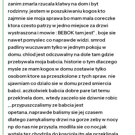
zanim zmarla rzucala klatwy na dom i byt
rodzinny. jestem w poszukiwaniu kogos kto
zajmnie sie moja sprawa bo mam mala coreczke
ktora czesto patrzy w jedno miejsce za drzwi
wystraszona i mowie : BEBOK tam jest" . boje sie
nawet pomyslec co naprawde widzi. smrod
padliny wuczuwam tylko w jednym pokoju w
domu. chlod jest odczuwalny na dole tam gdzie
przebywala moja babcia. historie o tym dlaczego
mysle ze mam kogos w domu zostawie tylko
osobom ktore sa przeszkolone z tych spraw. nie
ujawniam co dzialo sie w domu przed smiercia
babci. aczkolwiek babcia dobre pare lat temu
przeklnela dom.. wtedy zaczelo sie dziwnie robic
,...przypuszczalismy ze babcia jest
opetana..naprawde balismy sie jej czasem
dlatego zamykalismy drzwi na gorze zeby w nocy
np do nas nie przyszla. modlila sie co noc,jak
wstala tez.chodzila do kosciola itp ale przeklinala