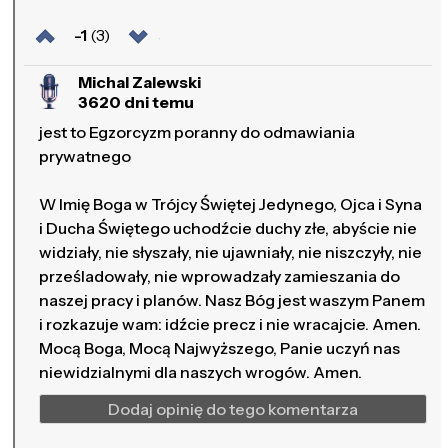
-1
(3)
Michal Zalewski
3620 dni temu
jest to Egzorcyzm poranny do odmawiania
prywatnego
W Imię Boga w Trójcy Świętej Jedynego, Ojca i Syna
i Ducha Świętego uchodźcie duchy złe, abyście nie
widziały, nie słyszały, nie ujawniały, nie niszczyły, nie
prześladowały, nie wprowadzały zamieszania do
naszej pracy i planów. Nasz Bóg jest waszym Panem
i rozkazuje wam: idźcie precz i nie wracajcie. Amen.
Mocą Boga, Mocą Najwyższego, Panie uczyń nas
niewidzialnymi dla naszych wrogów. Amen.
Dodaj opinię do tego komentarza