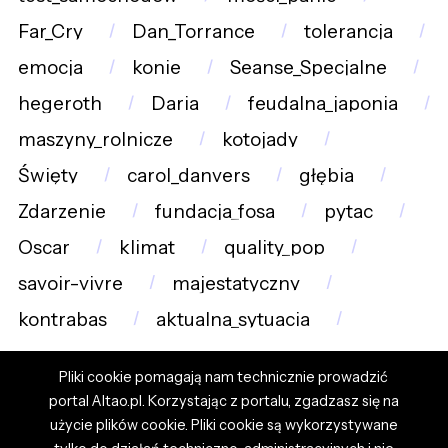
Far_Cry
Dan_Torrance
tolerancja
emocja
konie
Seanse_Specjalne
hegeroth
Daria
feudalna_japonia
maszyny_rolnicze
kotojady
Święty
carol_danvers
głębia
Zdarzenie
fundacja_fosa
pytac
Oscar
klimat
quality_pop
savoir-vivre
majestatyczny
kontrabas
aktualna_sytuacja
Pliki cookie pomagają nam technicznie prowadzić
portal Altao.pl. Korzystając z portalu, zgadzasz się na
użycie plików cookie. Pliki cookie są wykorzystywane