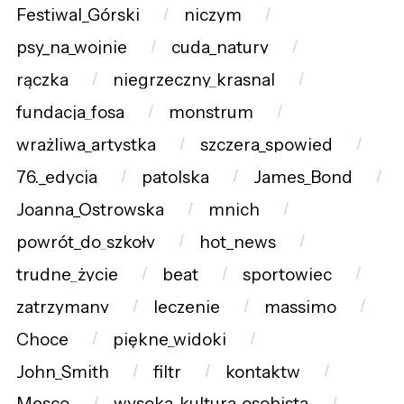
Festiwal_Górski
niczym
psy_na_wojnie
cuda_natury
rączka
niegrzeczny_krasnal
fundacja_fosa
monstrum
wrażliwa_artystka
szczera_spowied
76._edycja
patolska
James_Bond
Joanna_Ostrowska
mnich
powrót_do_szkoły
hot_news
trudne_życie
beat
sportowiec
zatrzymany
leczenie
massimo
Choce
piękne_widoki
John_Smith
filtr
kontaktw
Mesco
wysoka_kultura_osobista