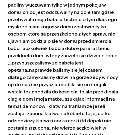
padliny wuczuwam tylko w jednym pokoju w
domu. chlod jest odczuwalny na dole tam gdzie
przebywala moja babcia. historie o tym dlaczego
mysle ze mam kogos w domu zostawie tylko
osobom ktore sa przeszkolone z tych spraw. nie
ujawniam co dzialo sie w domu przed smiercia
babci. aczkolwiek babcia dobre pare lat temu
przeklnela dom.. wtedy zaczelo sie dziwnie robic
,...przypuszczalismy ze babcia jest
opetana..naprawde balismy sie jej czasem
dlatego zamykalismy drzwi na gorze zeby w nocy
np do nas nie przyszla. modlila sie co noc,jak
wstala tez.chodzila do kosciola itp ale przeklinala
ciagle dom i moja matke.. szukajac informacji na
temat demonow i klatw na trafilam ze jezeli
zostaje rzucona klatwa na kobiete to jej corka
odziedziczy klatwe i corka corki itd dopoki nie
zostanie zrzucona.. nie wierze aczkolwiek w
godziny , ze jak budzisz sie kolo 3 to cos sie