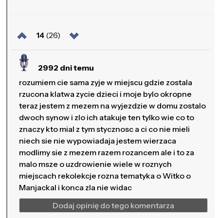
14
(26)
2992 dni temu
rozumiem cie sama zyje w miejscu gdzie zostala
rzucona klatwa zycie dzieci i moje bylo okropne
teraz jestem z mezem na wyjezdzie w domu zostalo
dwoch synow i zlo ich atakuje ten tylko wie co to
znaczy kto mial z tym stycznosc a ci co nie mieli
niech sie nie wypowiadaja jestem wierzaca
modlimy sie z mezem razem rozancem ale i to za
malo msze o uzdrowienie wiele w roznych
miejscach rekolekcje rozna tematyka o Witko o
Manjackal i konca zla nie widac
Dodaj opinię do tego komentarza