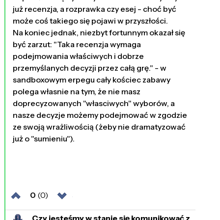
już recenzja, a rozprawka czy esej - choć być
może coś takiego się pojawi w przyszłości.
Na koniec jednak, niezbyt fortunnym okazał się
być zarzut: "Taka recenzja wymaga
podejmowania właściwych i dobrze
przemyślanych decyzji przez całą grę." - w
sandboxowym erpegu cały kościec zabawy
polega własnie na tym, że nie masz
doprecyzowanych "własciwych" wyborów, a
nasze decyzje możemy podejmować w zgodzie
ze swoją wrażliwością (żeby nie dramatyzować
już o "sumieniu").
0
(0)
Czy jesteśmy w stanie się komunikować z