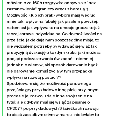
mówienie że 160h rozgrywka odbywa się "bez
zastanowienia" graniczy wręcz z herezją :)
Możliwości (lub ich brak) wyboru mają według
mnie taki wpływ na fabułę, jak pisałem powyżej,
natomiast jak wpływa to na emocje gracza to już
raczej sprawa indywidualna. Co do możliwości na
przejście, jakie dają nam poszczególne misje, to
nie widziałem potrzeby by wdawać się w aż tak
precyzyjną dyskusję o kazdym kroku, jaki możesz
podjąć podczas trwania ów zadań - niemniej
jednak nie wiem w jaki sposób darowanie bądź
nie darowanie komuś życia w tym przypadku
wpływa na rozwój postaci??
Spodziewam się, że możliwość ponownego
przejścia gry przykładowo inną płcią przy innym
procesie jej rozwoju daje inne spojrzenie na
tytuł, ale gdybym miał się wziąć za pisanie o
CP2077 po przykładowych 3 ścieżkach rozwoju,
to pisać zacząłbym o tym w marcu i nie byłaby to