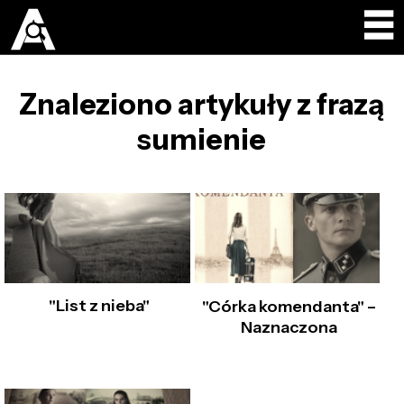
Znaleziono artykuły z frazą
sumienie
"List z nieba"
"Córka komendanta" –
Naznaczona