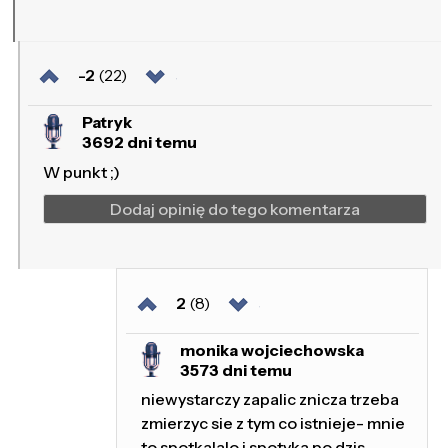
-2
(22)
Patryk
3692 dni temu
W punkt ;)
Dodaj opinię do tego komentarza
2
(8)
monika wojciechowska
3573 dni temu
niewystarczy zapalic znicza trzeba
zmierzyc sie z tym co istnieje- mnie
to spotkalalo i spotyka po dzis