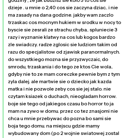
dzieje . u mnie o 2,40 cos sie zaczyna dziac.. i nie
ma zasady na dana godzine. jakby wam zaczlo
trzaskac cos mocnym hukiem w srodku w nocy to
byscie sie zesrali ze strachu chyba.. spluniecie 3
razy i wyznanie klatwy na cos lub kogos bardzo
zle swiadczy. radze zglosic sie ludziom takim od
razu do specjalistow od zjawisk paranormalnych.
do wszystkiego mozna sie przyzwyczaic, do
smrodu, trzaskania i do tego ze ktos Cie wola..
gdyby nie to ze mam coreczke pewnie bym z tym
zyla dalej. ale martwie sie o dziecko jak kazda
matka i nie pozwole zeby cos sie jej stalo. nie
czytam ksiazek o duchach, nieogladam horrow.
boje sie tego od jakiegos czasu bo horror to ja
mam na zywo w domu. przez co tez znasjomi nie
chca u mnie przebywac do pozna bo sami sie
boja tego domu. na miejscu gdzie mamy
wybudowany dom (po 2 wojnie swiatowej zostal