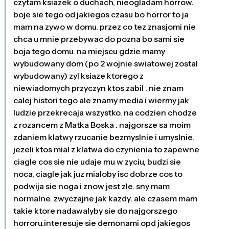
czytam ksiazek o duchach, nieogladam horrow.
boje sie tego od jakiegos czasu bo horror to ja
mam na zywo w domu. przez co tez znasjomi nie
chca u mnie przebywac do pozna bo sami sie
boja tego domu. na miejscu gdzie mamy
wybudowany dom (po 2 wojnie swiatowej zostal
wybudowany) zyl ksiaze ktorego z
niewiadomych przyczyn ktos zabil . nie znam
calej histori tego ale znamy media i wiermy jak
ludzie przekrecaja wszystko. na codzien chodze
z rozancem z Matka Boska . najgorsze sa moim
zdaniem klatwy rzucanie bezmyslnie i umyslnie.
jezeli ktos mial z klatwa do czynienia to zapewne
ciagle cos sie nie udaje mu w zyciu, budzi sie
noca, ciagle jak juz mialoby isc dobrze cos to
podwija sie noga i znow jest zle. sny mam
normalne. zwyczajne jak kazdy. ale czasem mam
takie ktore nadawalyby sie do najgorszego
horroru.interesuje sie demonami opd jakiegos