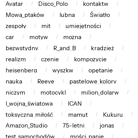
Avatar
Disco_Polo
kontaktw
Mowa_ptaków
lubna
Światło
zespoły
mit
umiejętności
car
motyw
mozna
bezwstydny
R_and_B
kradzież
realizm
czenie
kompozycje
heisenberg
wyszkw
opętanie
nauka
Reeve
pastelowe_kolory
niczym
motocykl
milion_dolarw
I_wojna_światowa
ICAN
toksyczna_miłość
mamut
Kukuru
Amazon_Studio
75-letni
jonas
test_samochodów
mości_panie