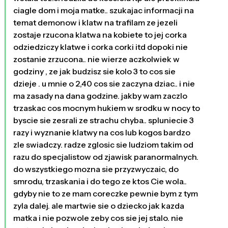
ciagle dom i moja matke.. szukajac informacji na
temat demonow i klatw na trafilam ze jezeli
zostaje rzucona klatwa na kobiete to jej corka
odziedziczy klatwe i corka corki itd dopoki nie
zostanie zrzucona.. nie wierze aczkolwiek w
godziny , ze jak budzisz sie kolo 3 to cos sie
dzieje . u mnie o 2,40 cos sie zaczyna dziac.. i nie
ma zasady na dana godzine. jakby wam zaczlo
trzaskac cos mocnym hukiem w srodku w nocy to
byscie sie zesrali ze strachu chyba.. spluniecie 3
razy i wyznanie klatwy na cos lub kogos bardzo
zle swiadczy. radze zglosic sie ludziom takim od
razu do specjalistow od zjawisk paranormalnych.
do wszystkiego mozna sie przyzwyczaic, do
smrodu, trzaskania i do tego ze ktos Cie wola..
gdyby nie to ze mam coreczke pewnie bym z tym
zyla dalej. ale martwie sie o dziecko jak kazda
matka i nie pozwole zeby cos sie jej stalo. nie