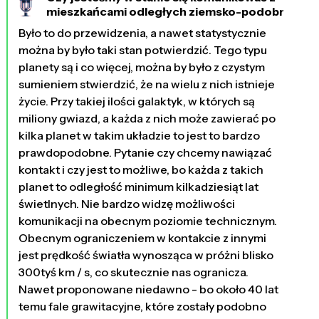
mieszkańcami odległych ziemsko-podobnych
planet?
Było to do przewidzenia, a nawet statystycznie
3449 dni temu
można by było taki stan potwierdzić. Tego typu
planety są i co więcej, można by było z czystym
sumieniem stwierdzić, że na wielu z nich istnieje
życie. Przy takiej ilości galaktyk, w których są
miliony gwiazd, a każda z nich może zawierać po
kilka planet w takim układzie to jest to bardzo
prawdopodobne. Pytanie czy chcemy nawiązać
kontakt i czy jest to możliwe, bo każda z takich
planet to odległość minimum kilkadziesiąt lat
świetlnych. Nie bardzo widzę możliwości
komunikacji na obecnym poziomie technicznym.
Obecnym ograniczeniem w kontakcie z innymi
jest prędkość światła wynosząca w próżni blisko
300tyś km / s, co skutecznie nas ogranicza.
Nawet proponowane niedawno - bo około 40 lat
temu fale grawitacyjne, które zostały podobno