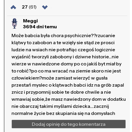
27
(61)
Meggi
3694 dni temu
Może babcia była chora psychicznie??rzucanie
klątwy to zabobon a te wzięly sie stąd ze prosci
ludzie na wsiach nie potrafiąc czegoś logicznie
wyjaśnić tworzyli zabobony i dziwne historie...nie
wierze w nawiedzone domy po co jakiś byt miał by
to robić?po co ma wracać na ziemie skoro nie jest
człowiekiem?może zamiast wierzyć w gusła
przestań myslec o klątwach babci idz na grób zapal
znicz i przypomnij sobie te dobre chwile a nie
wmawiaj sobie,że masz nawiedzony dom w dodatku
nie obarczaj takimi myślami dziecka....zacznij
normalne życie bez skupiania się na domysłach
Dodaj opinię do tego komentarza