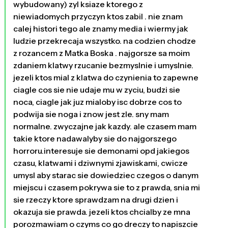
wybudowany) zyl ksiaze ktorego z
niewiadomych przyczyn ktos zabil . nie znam
calej histori tego ale znamy media i wiermy jak
ludzie przekrecaja wszystko. na codzien chodze
z rozancem z Matka Boska . najgorsze sa moim
zdaniem klatwy rzucanie bezmyslnie i umyslnie.
jezeli ktos mial z klatwa do czynienia to zapewne
ciagle cos sie nie udaje mu w zyciu, budzi sie
noca, ciagle jak juz mialoby isc dobrze cos to
podwija sie noga i znow jest zle. sny mam
normalne. zwyczajne jak kazdy. ale czasem mam
takie ktore nadawalyby sie do najgorszego
horroru.interesuje sie demonami opd jakiegos
czasu, klatwami i dziwnymi zjawiskami, cwicze
umysl aby starac sie dowiedziec czegos o danym
miejscu i czasem pokrywa sie to z prawda, snia mi
sie rzeczy ktore sprawdzam na drugi dzien i
okazuja sie prawda. jezeli ktos chcialby ze mna
porozmawiam o czyms co go dreczy to napiszcie