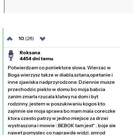
10
(28)
Roksana
4454 dni temu
Potwierdzam co poniektore slowa. Wierzac w
Boga wierzysz takze w diabla,sztana,opetanie i
inne zjawiska nadprzyrodzone. Dziennie musze
przechodzic pieklo w domu bo moja babcia
zanim zmarla rzucala klatwy na dom i byt
rodzinny. jestem w poszukiwaniu kogos kto
zajmnie sie moja sprawa bo mam mala coreczke
ktora czesto patrzy w jedno miejsce za drzwi
wystraszona i mowie : BEBOK tam jest" . boje sie
nawet pomyslec co naprawde widzi. smrod