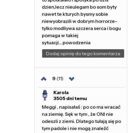
dzien,lecz nieulegam bo som byty
nawet te kturych bysmy sobie
niewyobrazili w dobrym horrorze-
tylko modliywa szczera serca i bogu
pomaga w takiej
sytuacji....powodzenia
Dodaj opinię do tego komentarza
9
(11)
Karola
3505 dni temu
Meggi , napisałaś : po co ma wracać
na ziemię. Sęk w tym , że ONI nie
odeszli z ziemi. Dlatego tułają się po
tym padole i nie mogą znaleźć