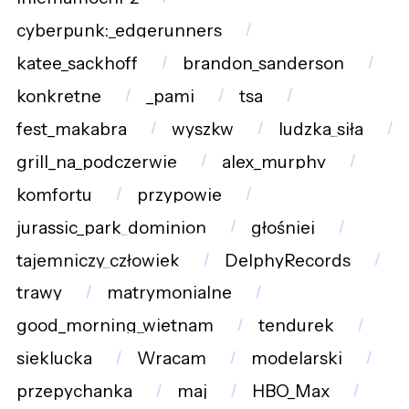
cyberpunk:_edgerunners
katee_sackhoff
brandon_sanderson
konkretne
_pami
tsa
fest_makabra
wyszkw
ludzka_siła
grill_na_podczerwie
alex_murphy
komfortu
przypowie
jurassic_park_dominion
głośniej
tajemniczy_człowiek
DelphyRecords
trawy
matrymonialne
good_morning_wietnam
tendurek
sieklucka
Wracam
modelarski
przepychanka
maj
HBO_Max