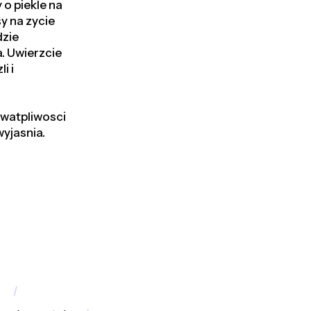
 o piekle na
sy na zycie
dzie
a. Uwierzcie
i i
a watpliwosci
yjasnia.