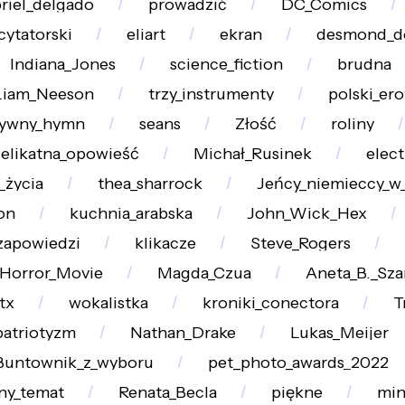
riel_delgado
prowadzić
DC_Comics
cytatorski
eliart
ekran
desmond_d
Indiana_Jones
science_fiction
brudna
Liam_Neeson
trzy_instrumenty
polski_ero
tywny_hymn
seans
Złość
roliny
elikatna_opowieść
Michał_Rusinek
elec
_życia
thea_sharrock
Jeńcy_niemieccy_
on
kuchnia_arabska
John_Wick_Hex
zapowiedzi
klikacze
Steve_Rogers
Horror_Movie
Magda_Czua
Aneta_B._Sz
tx
wokalistka
kroniki_conectora
T
patriotyzm
Nathan_Drake
Lukas_Meijer
Buntownik_z_wyboru
pet_photo_awards_2022
ny_temat
Renata_Becla
piękne
min