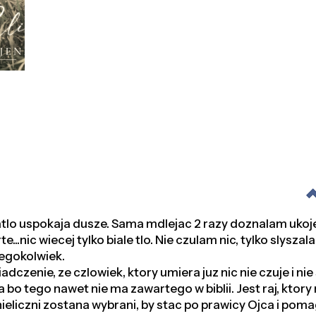
i
atlo uspokaja dusze. Sama mdlejac 2 razy doznalam ukoje
...nic wiecej tylko biale tlo. Nie czulam nic, tylko slysza
zegokolwiek.
dczenie, ze czlowiek, ktory umiera juz nic nie czuje i nie
kla bo tego nawet nie ma zawartego w biblii. Jest raj, kto
 nieliczni zostana wybrani, by stac po prawicy Ojca i po