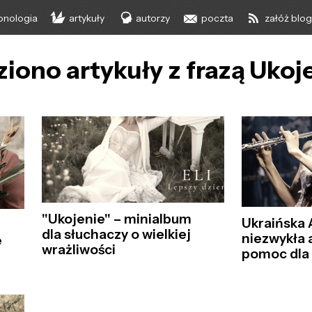
onologia
artykuły
autorzy
poczta
załóż blo
ziono artykuły z frazą Ukoj
"Ukojenie" – minialbum
Ukraińska 
dla słuchaczy o wielkiej
niezwykła 
e
wrażliwości
pomoc dla