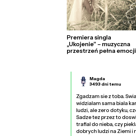
Premiera singla
„Ukojenie” – muzyczna
przestrzeń pełna emocj
Magda
3493 dni temu
Zgadzam sie z toba. Swi
widzialam sama biala karte
ludzi, ale zero dotyku, c
Sadze tez przez to doswia
trafial do nieba, czy pie
dobrych ludzi na Ziemi i