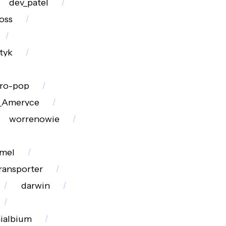
dev_patel
oss
tyk
tro-pop
w_Ameryce
worrenowie
amel
ransporter
darwin
ialbium