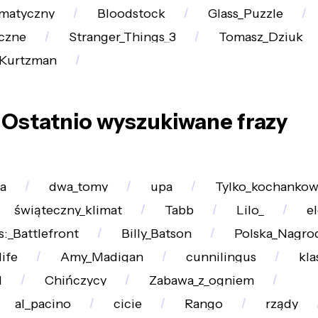
imatyczny
Bloodstock
Glass_Puzzle
czne
Stranger_Things_3
Tomasz_Dziuk
_Kurtzman
Ostatnio wyszukiwane frazy
a
dwa_tomy
upa
Tylko_kochankow
świąteczny_klimat
Tabb
Lilo_
e
s:_Battlefront
Billy_Batson
Polska_Nagro
life
Amy_Madigan
cunnilingus
kla
l
Chińczycy
Zabawa_z_ogniem
al_pacino
cicie
Rango
rządy