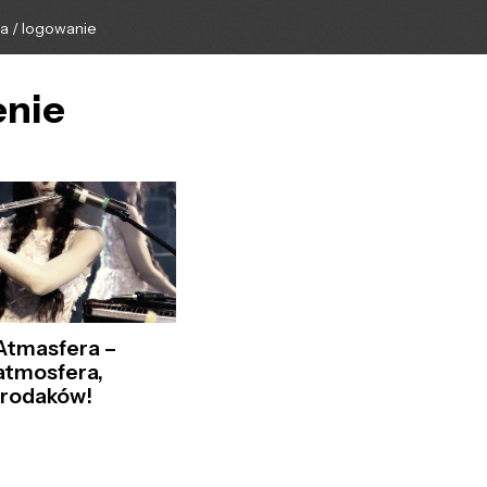
ga / logowanie
enie
Atmasfera –
atmosfera,
 rodaków!