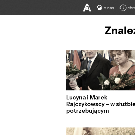
o nas
chr
Znale
Lucyna i Marek
Rajczykowscy – w służbi
potrzebującym