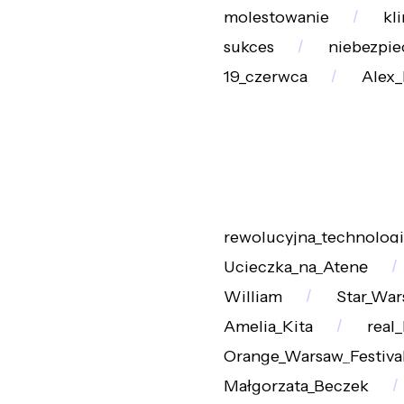
molestowanie
kl
sukces
niebezpie
19_czerwca
Alex
rewolucyjna_technologi
Ucieczka_na_Atenę
William
Star_War
Amelia_Kita
real_
Orange_Warsaw_Festiva
Małgorzata_Beczek