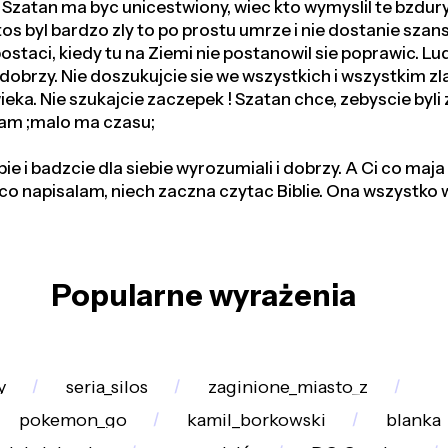
zatan ma byc unicestwiony, wiec kto wymyslil te bzdury
tos byl bardzo zly to po prostu umrze i nie dostanie szan
ostaci, kiedy tu na Ziemi nie postanowil sie poprawic. Lu
 dobrzy. Nie doszukujcie sie we wszystkich i wszystkim zl
eka. Nie szukajcie zaczepek ! Szatan chce, zebyscie byli zl
sam ;malo ma czasu;
bie i badzcie dla siebie wyrozumiali i dobrzy. A Ci co maj
o napisalam, niech zaczna czytac Biblie. Ona wszystko w
Popularne wyrażenia
y
seria_silos
zaginione_miasto_z
pokemon_go
kamil_borkowski
blanka