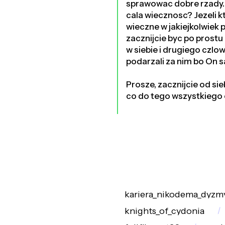
sprawowac dobre rzady. S
cala wiecznosc? Jezeli k
wieczne w jakiejkolwiek p
zacznijcie byc po prostu
w siebie i drugiego czlowi
podarzali za nim bo On 
Prosze, zacznijcie od sie
co do tego wszystkiego c
kariera_nikodema_dyzm
knights_of_cydonia