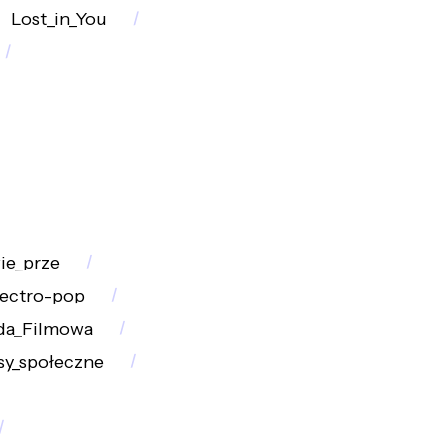
Lost_in_You
ie_prze
lectro-pop
da_Filmowa
sy_społeczne