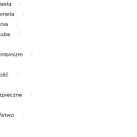
lesta
ometa
pnia
uba
ombinizm
ość
zpieczne
ństwo