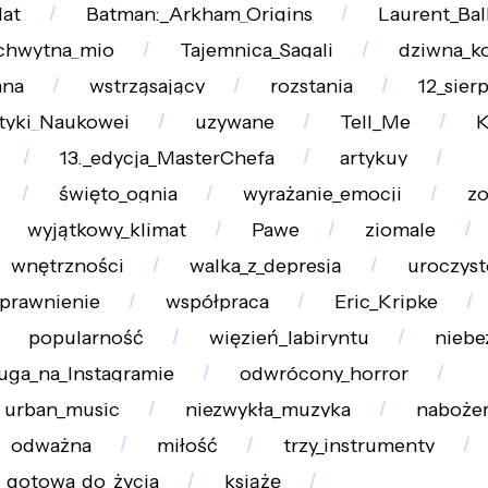
lat
Batman:_Arkham_Origins
Laurent_Bal
chwytna_mio
Tajemnica_Sagali
dziwna_k
mna
wstrząsający
rozstania
12_sier
styki_Naukowej
uzywane
Tell_Me
K
13._edycja_MasterChefa
artykuy
święto_ognia
wyrażanie_emocji
z
wyjątkowy_klimat
Pawe
ziomale
wnętrzności
walka_z_depresją
uroczyst
prawnienie
współpraca
Eric_Kripke
popularność
więzień_labiryntu
niebe
uga_na_Instagramie
odwrócony_horror
urban_music
niezwykła_muzyka
naboże
odważna
miłość
trzy_instrumenty
gotowa_do_życia
książę