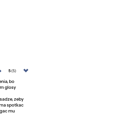
5
(5)
nia, bo
lam glosy
 sadze, zeby
ry ma spotkac
magac mu