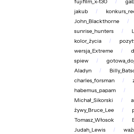
fujifilm_x-t30
gab
jakub
konkurs_re
John_Blackthorne
sunrise_hunters
kolor_życia
pozy
wersja_Extreme
d
spiew
gotowa_do
Aladyn
Billy_Bats
charles_forsman
habemus_papam
Michał_Sikorski
a
żywy_Bruce_Lee
Tomasz_Włosok
Judah_Lewis
waż