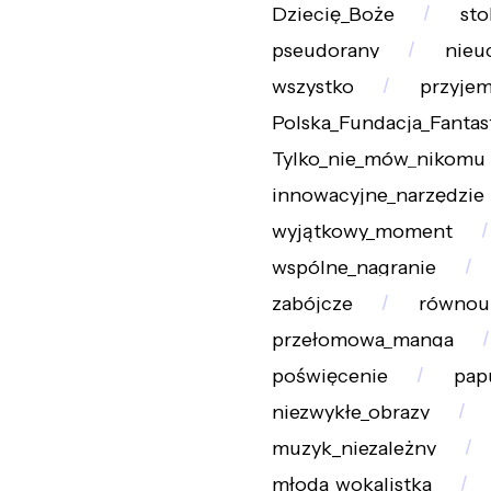
Dziecię_Boże
sto
pseudorany
nieu
wszystko
przyje
Polska_Fundacja_Fanta
Tylko_nie_mów_nikomu
innowacyjne_narzędzie
wyjątkowy_moment
wspólne_nagranie
zabójcze
równou
przełomowa_manga
poświęcenie
pap
niezwykłe_obrazy
muzyk_niezależny
młoda_wokalistka