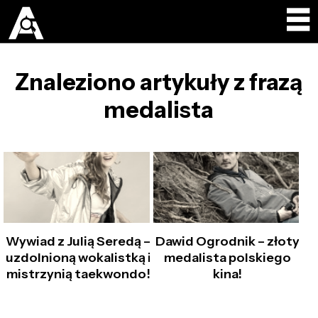
Znaleziono artykuły z frazą
medalista
Wywiad z Julią Seredą –
Dawid Ogrodnik – złoty
uzdolnioną wokalistką i
medalista polskiego
mistrzynią taekwondo!
kina!