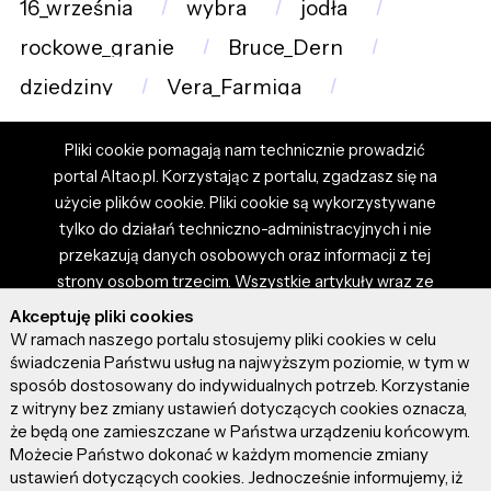
16_września
wybra
jodła
rockowe_granie
Bruce_Dern
dziedziny
Vera_Farmiga
Pliki cookie pomagają nam technicznie prowadzić
portal Altao.pl. Korzystając z portalu, zgadzasz się na
użycie plików cookie. Pliki cookie są wykorzystywane
tylko do działań techniczno-administracyjnych i nie
przekazują danych osobowych oraz informacji z tej
strony osobom trzecim. Wszystkie artykuły wraz ze
zdjęciami i materiałami dostępnymi na portalu są
Akceptuję pliki cookies
własnością użytkowników. Administrator i właściciel
W ramach naszego portalu stosujemy pliki cookies w celu
portalu nie ponosi odpowiedzialności za tresci
świadczenia Państwu usług na najwyższym poziomie, w tym w
sposób dostosowany do indywidualnych potrzeb. Korzystanie
prezentowane przez autorów artykułów. Dodając
z witryny bez zmiany ustawień dotyczących cookies oznacza,
artykuł, zgadzasz się z regulaminem portalu oraz
że będą one zamieszczane w Państwa urządzeniu końcowym.
ponosisz odpowiedzialność za wszystkie materiały
Możecie Państwo dokonać w każdym momencie zmiany
umieszczone przez Ciebie na stronie altao.pl.
ustawień dotyczących cookies. Jednocześnie informujemy, iż