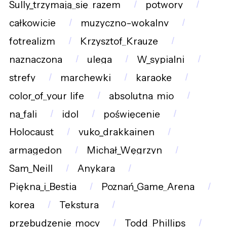
Sully_trzymają_się_razem
potwory
całkowicie
muzyczno-wokalny
fotrealizm
Krzysztof_Krauze
naznaczona
ulega
W_sypialni
strefy
marchewki
karaoke
color_of_your_life
absolutna_mio
na_fali
idol
poświęcenie
Holocaust
vuko_drakkainen
armagedon
Michał_Węgrzyn
Sam_Neill
Anykara
Piękna_i_Bestia
Poznań_Game_Arena
korea
Tekstura
przebudzenie_mocy
Todd_Phillips