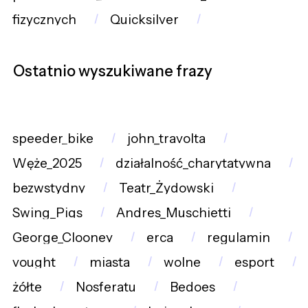
fizycznych
Quicksilver
Ostatnio wyszukiwane frazy
speeder_bike
john_travolta
Węże_2025
działalność_charytatywna
bezwstydny
Teatr_Żydowski
Swing_Pigs
Andres_Muschietti
George_Clooney
erca
regulamin
vought
miasta
wolne
esport
żółte
Nosferatu
Bedoes