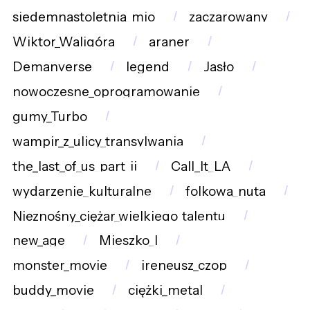
siedemnastoletnia_mio
zaczarowany
Wiktor_Waligóra
araner
Demanverse
legend
Jasło
nowoczesne_oprogramowanie
gumy_Turbo
wampir_z_ulicy_transylwania
the_last_of_us_part_ii
Call_It_LA
wydarzenie_kulturalne
folkowa_nuta
Nieznośny_ciężar_wielkiego_talentu
new_age
Mieszko_I
monster_movie
ireneusz_czop
buddy_movie
ciężki_metal