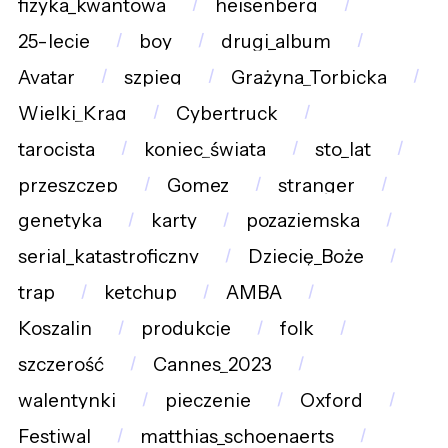
fizyka_kwantowa
heisenberg
25-lecie
boy
drugi_album
Avatar
szpieg
Grażyna_Torbicka
Wielki_Krąg
Cybertruck
tarocista
koniec_świata
sto_lat
przeszczep
Gomez
stranger
genetyka
karty
pozaziemska
serial_katastroficzny
Dziecię_Boże
trap
ketchup
AMBA
Koszalin
produkcje
folk
szczerość
Cannes_2023
walentynki
pieczenie
Oxford
Festiwal
matthias_schoenaerts