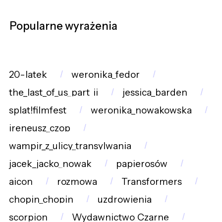
Popularne wyrażenia
20-latek
weronika_fedor
the_last_of_us_part_ii
jessica_barden
splat!filmfest
weronika_nowakowska
ireneusz_czop
wampir_z_ulicy_transylwania
jacek_jacko_nowak
papierosów
aicon
rozmowa
Transformers
chopin_chopin
uzdrowienia
scorpion
Wydawnictwo_Czarne