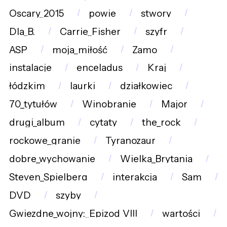
Oscary_2015
powie
stwory
Dla_B.
Carrie_Fisher
szyfr
ASP
moja_miłość
Zamo
instalacje
enceladus
Kraj
łódzkim
laurki
działkowiec
70_tytułów
Winobranie
Major
drugi_album
cytaty
the_rock
rockowe_granie
Tyranozaur
dobre_wychowanie
Wielka_Brytania
Steven_Spielberg
interakcja
Sam
DVD
szyby
Gwiezdne_wojny:_Epizod_VIII
wartości