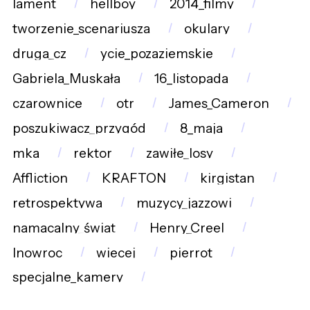
lament
hellboy
2014_filmy
tworzenie_scenariusza
okulary
druga_cz
ycie_pozaziemskie
Gabriela_Muskała
16_listopada
czarownice
otr
James_Cameron
poszukiwacz_przygód
8_maja
mka
rektor
zawiłe_losy
Affliction
KRAFTON
kirgistan
retrospektywa
muzycy_jazzowi
namacalny_świat
Henry_Creel
Inowroc
wiecej
pierrot
specjalne_kamery