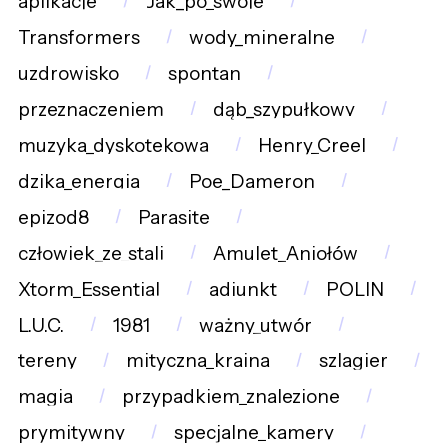
aplikacje
Jak_po_swoje
Transformers
wody_mineralne
uzdrowisko
spontan
przeznaczeniem
dąb_szypułkowy
muzyka_dyskotekowa
Henry_Creel
dzika_energia
Poe_Dameron
epizod8
Parasite
człowiek_ze_stali
Amulet_Aniołów
Xtorm_Essential
adiunkt
POLIN
L.U.C.
1981
ważny_utwór
tereny
mityczna_kraina
szlagier
magia
przypadkiem_znalezione
prymitywny
specjalne_kamery