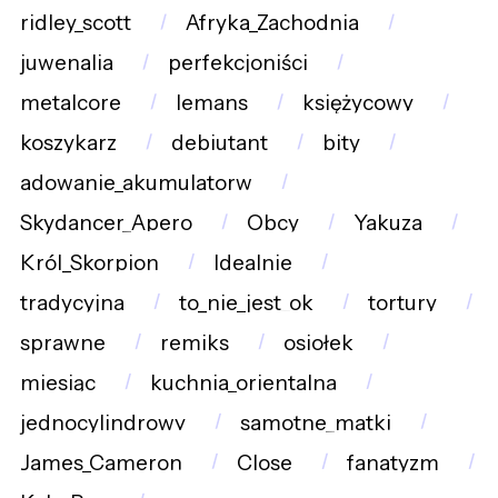
ridley_scott
Afryka_Zachodnia
juwenalia
perfekcjoniści
metalcore
lemans
księżycowy
koszykarz
debiutant
bity
adowanie_akumulatorw
Skydancer_Apero
Obcy
Yakuza
Król_Skorpion
Idealnie
tradycyjna
to_nie_jest_ok
tortury
sprawne
remiks
osiołek
miesiąc
kuchnia_orientalna
jednocylindrowy
samotne_matki
James_Cameron
Close
fanatyzm