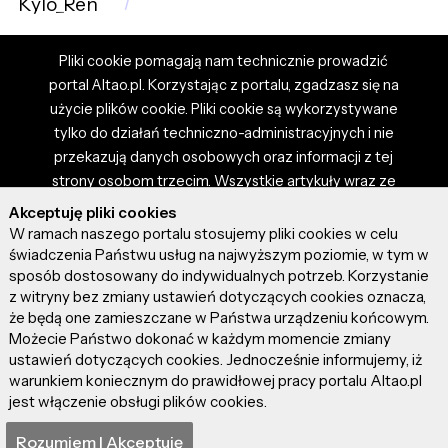
Kylo_Ren
Pliki cookie pomagają nam technicznie prowadzić
portal Altao.pl. Korzystając z portalu, zgadzasz się na
użycie plików cookie. Pliki cookie są wykorzystywane
tylko do działań techniczno-administracyjnych i nie
przekazują danych osobowych oraz informacji z tej
strony osobom trzecim. Wszystkie artykuły wraz ze
zdjęciami i materiałami dostępnymi na portalu są
Akceptuję pliki cookies
własnością użytkowników. Administrator i właściciel
W ramach naszego portalu stosujemy pliki cookies w celu
portalu nie ponosi odpowiedzialności za tresci
świadczenia Państwu usług na najwyższym poziomie, w tym w
sposób dostosowany do indywidualnych potrzeb. Korzystanie
prezentowane przez autorów artykułów. Dodając
z witryny bez zmiany ustawień dotyczących cookies oznacza,
artykuł, zgadzasz się z regulaminem portalu oraz
że będą one zamieszczane w Państwa urządzeniu końcowym.
ponosisz odpowiedzialność za wszystkie materiały
Możecie Państwo dokonać w każdym momencie zmiany
umieszczone przez Ciebie na stronie altao.pl.
ustawień dotyczących cookies. Jednocześnie informujemy, iż
Szczegóły dostępne w regulaminie portalu.
warunkiem koniecznym do prawidłowej pracy portalu Altao.pl
jest włączenie obsługi plików cookies.
© 2026 altao.pl. Wszystkie prawa zastrzeżone.
Rozumiem I Akceptuję
0.044