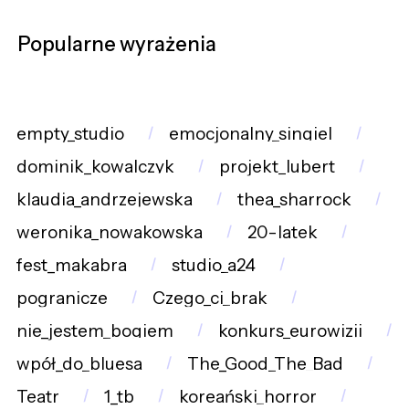
Popularne wyrażenia
empty_studio
emocjonalny_singiel
dominik_kowalczyk
projekt_lubert
klaudia_andrzejewska
thea_sharrock
weronika_nowakowska
20-latek
fest_makabra
studio_a24
pogranicze
Czego_ci_brak
nie_jestem_bogiem
konkurs_eurowizji
wpół_do_bluesa
The_Good_The_Bad
Teatr
1_tb
koreański_horror