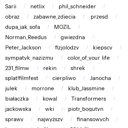
Sarii
netlix
phil_schneider
obraz
zabawne_zdjęcia
przesd
dupa_jak_sofa
MOZIL
Norman_Reedus
gwiezdna
Peter_Jackson
fizjolodzy
kiepscy
sympatyk_nazizmu
color_of_your_life
231_filmw
rekin
shrek
splat!filmfest
cierpliwo
Janocha
julek
morrone
klub_Jassmine
białaczka
kowal
Transformers
jackowska
wki
piotr_bogutyn
sprawy
najwyższy
finansowych