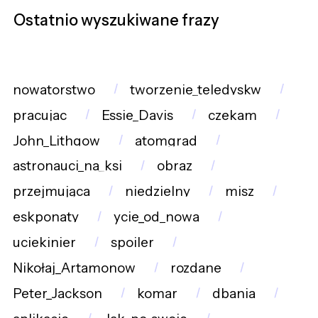
Ostatnio wyszukiwane frazy
nowatorstwo
tworzenie_teledyskw
pracujac
Essie_Davis
czekam
John_Lithgow
atomgrad
astronauci_na_ksi
obraz
przejmująca
niedzielny
misz
eskponaty
ycie_od_nowa
uciekinier
spoiler
Nikołaj_Artamonow
rozdane
Peter_Jackson
komar
dbania