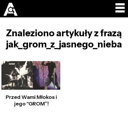
Znaleziono artykuły z frazą
jak_grom_z_jasnego_nieba
Przed Wami Młokos i
jego "GROM”!