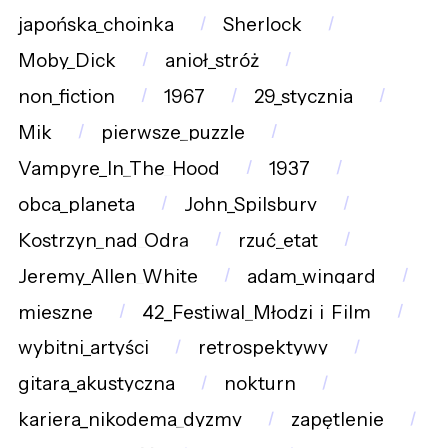
japońska_choinka
Sherlock
Moby_Dick
anioł_stróż
non_fiction
1967
29_stycznia
Mik
pierwsze_puzzle
Vampyre_In_The_Hood
1937
obca_planeta
John_Spilsbury
Kostrzyn_nad_Odrą
rzuć_etat
Jeremy_Allen_White
adam_wingard
mieszne
42_Festiwal_Młodzi_i_Film
wybitni_artyści
retrospektywy
gitara_akustyczna
nokturn
kariera_nikodema_dyzmy
zapętlenie