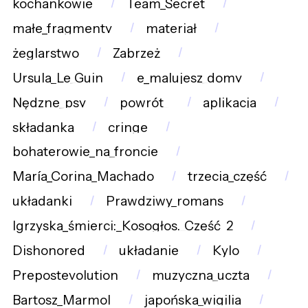
kochankowie
Team_Secret
małe_fragmenty
materiał
żeglarstwo
Zabrzeż
Ursula_Le_Guin
e_malujesz_domy
Nędzne_psy
powrót_
aplikacja
składanka
cringe
bohaterowie_na_froncie
María_Corina_Machado
trzecia_część
układanki
Prawdziwy_romans
Igrzyska_śmierci:_Kosogłos._Część_2
Dishonored
układanie
Kylo
Prepostevolution
muzyczna_uczta
Bartosz_Marmol
japońska_wigilia