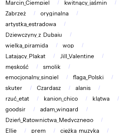
Marcin_Ciempiel
kwitnący_jaśmin
Zabrzeż
oryginalna
artystka_estradowa
Dziewczyny_z_Dubaju
wielka_piramida
wop
Latający_Plakat
Jill_Valentine
męskość
smolik
emocjonalny_singiel
flaga_Polski
skuter
Czardasz
alanis
rzuć_etat
kanion_chico
klątwa
goodsir
adam_wingard
Dzień_Ratownictwa_Medycznego
Ellie
prem
ciężka_muzyka