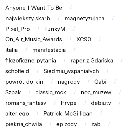
Anyone_I_Want_To_Be
największy_skarb
magnetyzująca
Pixel_Pro
FunkyM
On_Air_Music_Awards
XC90
italia
manifestacja
filozoficzne_pytania
raper_z_Gdańska
schofield
Siedmiu_wspaniałych
powrót_do_kin
nagrody
Gabi
Szpak
classic_rock
noc_muzew
romans_fantasy
Prype
debiuty
alter_ego
Patrick_McGilligan
piękna_chwila
epizody
ząb