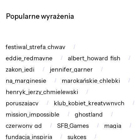
Popularne wyrażenia
festiwal_strefa_chway
eddie_redmayne
albert_howard_fish
zakon_jedi
jennifer_garner
na_marginesie
marokańskie_chlebki
henryk_jerzy_chmielewski
poruszający
klub_kobiet_kreatywnych
mission_impossible
ghostland
czerwony_gd
SFB_Games
magia
fundacja_inspiria
sukces