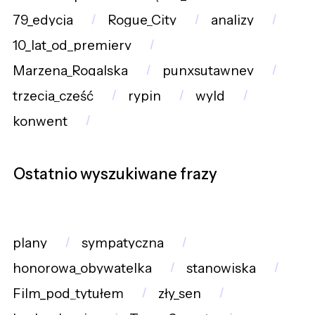
79_edycja
Rogue_City
analizy
10_lat_od_premiery
Marzena_Rogalska
punxsutawney
trzecia_część
rypin
wyld
konwent
Ostatnio wyszukiwane frazy
plany
sympatyczna
honorowa_obywatelka
stanowiska
Film_pod_tytułem
zły_sen