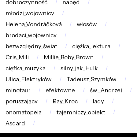
dobroczynność
napęd
młodzi_wojownicy
Helena_Vondráčková
włosów
brodaci_wojownicy
bezwzględny_świat
ciężka_lektura
Cris_Mili
Millie_Boby_Brown
ciężka_muzyka
silny_jak_Hulk
Ulica_Elektryków
Tadeusz_Szymków
minotaur
efektowne
św._Andrzej
poruszający
Ray_Kroc
lady
onomatopeja
tajemniczy_obiekt
Asgard