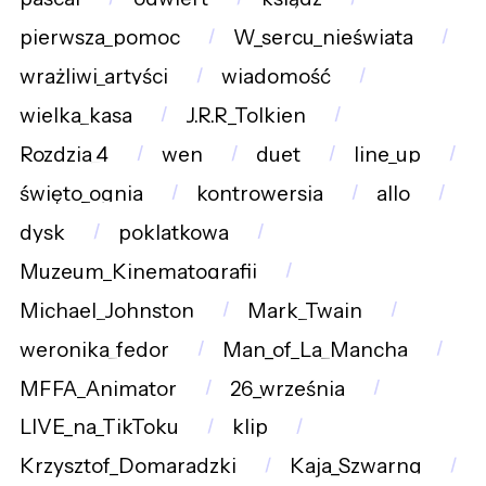
pierwsza_pomoc
W_sercu_nieświata
wrażliwi_artyści
wiadomość
wielka_kasa
J.R.R_Tolkien
Rozdzia_4
wen
duet
line_up
święto_ognia
kontrowersja
allo
dysk
poklatkowa
Muzeum_Kinematografii
Michael_Johnston
Mark_Twain
weronika_fedor
Man_of_La_Mancha
MFFA_Animator
26_września
LIVE_na_TikToku
klip
Krzysztof_Domaradzki
Kaja_Szwarng