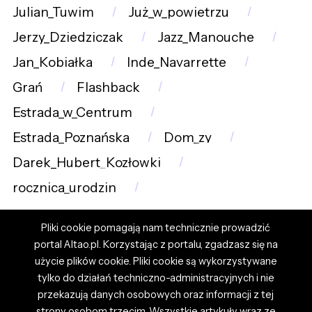
Julian_Tuwim
Już_w_powietrzu
Jerzy_Dziedziczak
Jazz_Manouche
Jan_Kobiałka
Inde_Navarrette
Grań
Flashback
Estrada_w_Centrum
Estrada_Poznańska
Dom_zy
Darek_Hubert_Kozłowki
rocznica_urodzin
Pliki cookie pomagają nam technicznie prowadzić
portal Altao.pl. Korzystając z portalu, zgadzasz się na
użycie plików cookie. Pliki cookie są wykorzystywane
tylko do działań techniczno-administracyjnych i nie
przekazują danych osobowych oraz informacji z tej
strony osobom trzecim. Wszystkie artykuły wraz ze