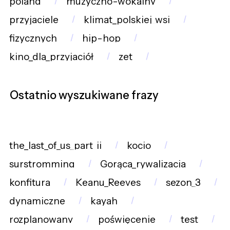
poland
muzyczno-wokalny
przyjaciele
klimat_polskiej_wsi
fizycznych
hip-hop
kino_dla_przyjaciół
zet
Ostatnio wyszukiwane frazy
the_last_of_us_part_ii
kocio
surstromming
Gorąca_rywalizacja
konfitura
Keanu_Reeves
sezon_3
dynamiczne
kayah
rozplanowany
poświęcenie
test