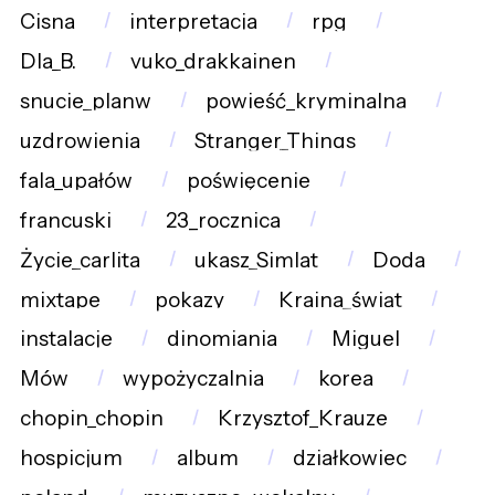
Cisna
interpretacja
rpg
Dla_B.
vuko_drakkainen
snucie_planw
powieść_kryminalna
uzdrowienia
Stranger_Things
fala_upałów
poświęcenie
francuski
23_rocznica
Życie_carlita
ukasz_Simlat
Doda
mixtape
pokazy
Kraina_świąt
instalacje
dinomiania
Miguel
Mów
wypożyczalnia
korea
chopin_chopin
Krzysztof_Krauze
hospicjum
album
działkowiec