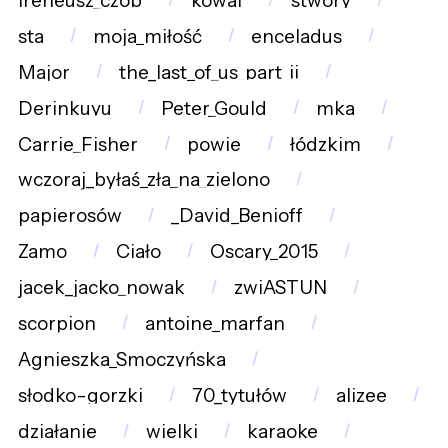
ireneusz_czop
kowal
stwory
sta
moja_miłość
enceladus
Major
the_last_of_us_part_ii
Derinkuyu
Peter_Gould
mka
Carrie_Fisher
powie
łódzkim
wczoraj_byłaś_zła_na_zielono
papierosów
_David_Benioff
Zamo
Ciało
Oscary_2015
jacek_jacko_nowak
zwiASTUN
scorpion
antoine_marfan
Agnieszka_Smoczyńska
słodko-gorzki
70_tytułów
alizee
działanie
wielki
karaoke