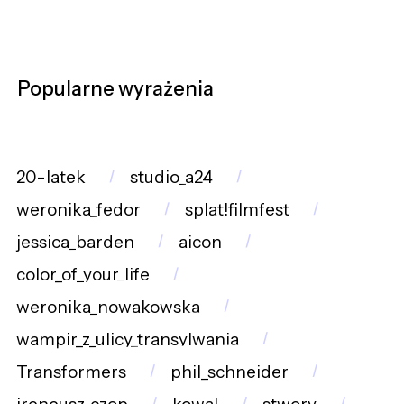
Popularne wyrażenia
20-latek
studio_a24
weronika_fedor
splat!filmfest
jessica_barden
aicon
color_of_your_life
weronika_nowakowska
wampir_z_ulicy_transylwania
Transformers
phil_schneider