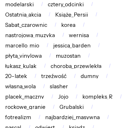
modelarski
cztery_odcinki
Ostatnia_akcja
Książę_Persji
Sabat_czarownic
korea
nastrojowa_muzyka
wernisa
marcello_mio
jessica_barden
płyta_vinylowa
muzostan
łukasz_kulak
choroba_przewlekła
20-latek
trzeźwość
dumny
własna_wola
slasher
placek_mączny
Jojo
kompleks_R
rockowe_granie
Grubalski
fotrealizm
najbardziej_masywna
pascal
odwiert
ksiądz