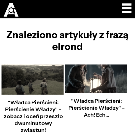
Znaleziono artykuły z frazą
elrond
"Władca Pierścieni:
"Władca Pierścieni:
Pierścienie Władzy" –
Pierścienie Władzy" –
Ach! Ech…
zobacz i oceń przeszło
dwuminutowy
zwiastun!