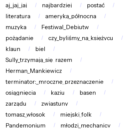
aj_jaj_jaj
najbardziej
postać
literatura
ameryka_północna
muzyka
Festiwal_Debiutw
pożądanie
czy_byliśmy_na_księżycu
klaun
biel
Sully_trzymają_się_razem
Herman_Mankiewicz
terminator:_mroczne_przeznaczenie
osiągnięcia
kaziu
basen
zarządu
zwiastuny
tomasz_włosok
miejski_folk
Pandemonium
młodzi_mechanicy