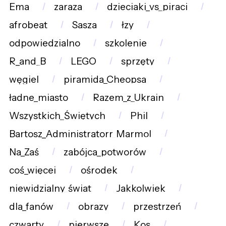
Ema
zaraza
dzieciaki_vs_piraci
afrobeat
Sasza
łzy
odpowiedzialno
szkolenie
R_and_B
LEGO
sprzęty
węgiel
piramida_Cheopsa
ładne_miasto
Razem_z_Ukrain
Wszystkich_Świętych
Phil
Bartosz_Administratorr_Marmol
Na_Zaś
zabójca_potworów
coś_więcej
ośrodek
niewidzialny_świat
Jakkolwiek
dla_fanów
obrazy
przestrzeń
czwarty
pierwsze
Kos