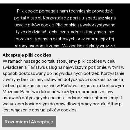
Pliki cookie pomagają nam technicznie prowadzić
portal Altao.pl. Korzystając z portalu, zgadzasz się na
użycie plików cookie. Pliki cookie są wykorzystywane
tylko do działań techniczno-administracyjnych i nie
przekazują danych osobowych oraz informacji z tej
strony osobom trzecim. Wszystkie artykuły wraz ze
zdjęciami i materiałami dostępnymi na portalu są
Akceptuję pliki cookies
własnością użytkowników. Administrator i właściciel
W ramach naszego portalu stosujemy pliki cookies w celu
portalu nie ponosi odpowiedzialności za tresci
świadczenia Państwu usług na najwyższym poziomie, w tym w
sposób dostosowany do indywidualnych potrzeb. Korzystanie
prezentowane przez autorów artykułów. Dodając
z witryny bez zmiany ustawień dotyczących cookies oznacza,
artykuł, zgadzasz się z regulaminem portalu oraz
że będą one zamieszczane w Państwa urządzeniu końcowym.
ponosisz odpowiedzialność za wszystkie materiały
Możecie Państwo dokonać w każdym momencie zmiany
umieszczone przez Ciebie na stronie altao.pl.
ustawień dotyczących cookies. Jednocześnie informujemy, iż
Szczegóły dostępne w regulaminie portalu.
warunkiem koniecznym do prawidłowej pracy portalu Altao.pl
jest włączenie obsługi plików cookies.
© 2026 altao.pl. Wszystkie prawa zastrzeżone.
Rozumiem I Akceptuję
0.048