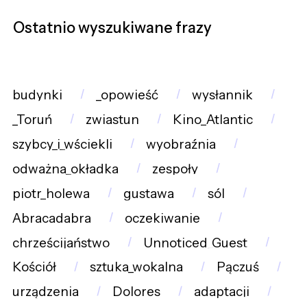
Ostatnio wyszukiwane frazy
budynki
_opowieść
wysłannik
_Toruń
zwiastun
Kino_Atlantic
szybcy_i_wściekli
wyobraźnia
odważna_okładka
zespoły
piotr_holewa
gustawa
sól
Abracadabra
oczekiwanie
chrześcijaństwo
Unnoticed_Guest
Kościół
sztuka_wokalna
Pączuś
urządzenia
Dolores
adaptacji