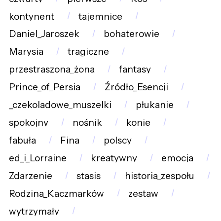
kontynent
tajemnice
Daniel_Jaroszek
bohaterowie
Marysia
tragiczne
przestraszona_żona
fantasy
Prince_of_Persia
Źródło_Esencji
_czekoladowe_muszelki
płukanie
spokojny
nośnik
konie
fabuła
Fina
polscy
ed_i_Lorraine
kreatywny
emocja
Zdarzenie
stasis
historia_zespołu
Rodzina_Kaczmarków
zestaw
wytrzymały