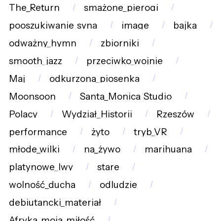
The_Return
smażone_pierogi
pooszukiwanie_syna
image
bajka
odważny_hymn
zbiorniki
smooth_jazz
przeciwko_wojnie
Maj
odkurzona_piosenka
Moonsoon
Santa_Monica_Studio
Polacy
Wydział_Historii
Rzeszów
performance
żyto
tryb_VR
młode_wilki
na_żywo
marihuana
platynowe_lwy
stare
wolność_ducha
odludzie
debiutancki_materiał
Afryka_moja_miłość