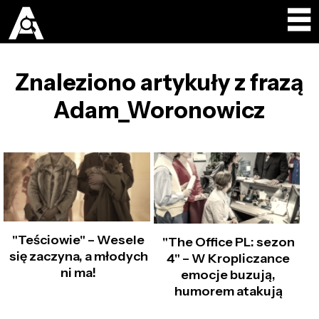
Znaleziono artykuły z frazą
Adam_Woronowicz
"Teściowie" – Wesele
"The Office PL: sezon
się zaczyna, a młodych
4" – W Kropliczance
ni ma!
emocje buzują,
humorem atakują