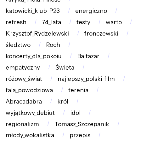
katowicki_klub_P23
energiczno
refresh
74_lata
testy
warto
Krzysztof_Rydzelewski
fronczewski
śledztwo
Roch
koncerty_dla_pokoju
Baltazar
empatyczny
Święta
różowy_świat
najlepszy_polski_film
fala_powodziowa
terenia
Abracadabra
król
wyjątkowy_debiut
idol
regionalizm
Tomasz_Szczepanik
młody_wokalistka
przepis