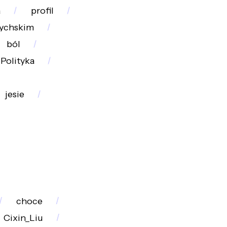
a
profil
rychskim
ból
Polityka
jesie
choce
Cixin_Liu