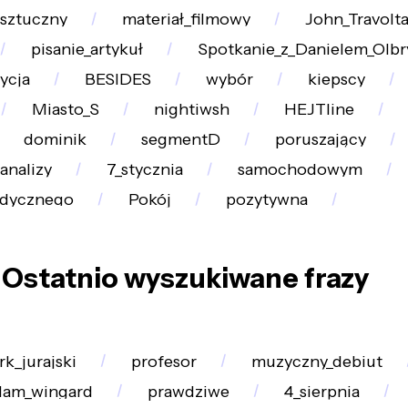
sztuczny
materiał_filmowy
John_Travolt
pisanie_artykuł
Spotkanie_z_Danielem_Olb
ycja
BESIDES
wybór
kiepscy
Miasto_S
nightiwsh
HEJTline
dominik
segmentD
poruszający
analizy
7_stycznia
samochodowym
edycznego
Pokój
pozytywna
Ostatnio wyszukiwane frazy
rk_jurajski
profesor
muzyczny_debiut
dam_wingard
prawdziwe
4_sierpnia