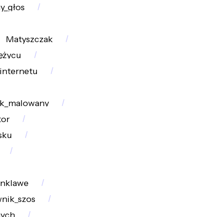
y_głos
Matyszczak
ężycu
internetu
ak_malowany
tor
sku
onklawe
nik_szos
nych