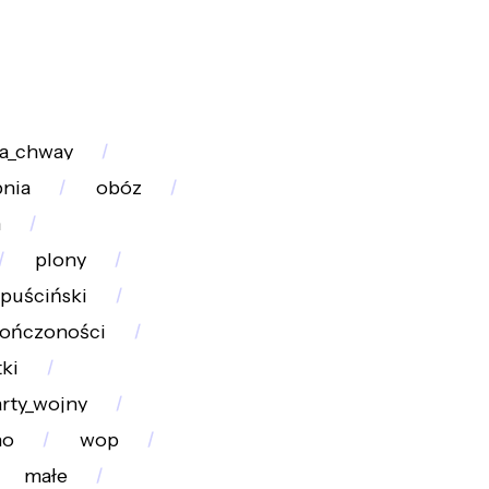
fa_chway
pnia
obóz
m
plony
puściński
kończoności
ki
rty_wojny
no
wop
małe