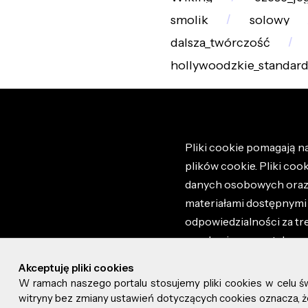
smolik
solowy
dalsza_twórczość
hollywoodzkie_standar
Pliki cookie pomagają na
plików cookie. Pliki coo
danych osobowych oraz i
materiałami dostępnymi 
odpowiedzialności za tr
regulaminem portalu ora
stronie altao.pl. Szczeg
Akceptuję pliki cookies
W ramach naszego portalu stosujemy pliki cookies w celu 
© 2026 altao.pl. Wszyst
witryny bez zmiany ustawień dotyczących cookies oznacza