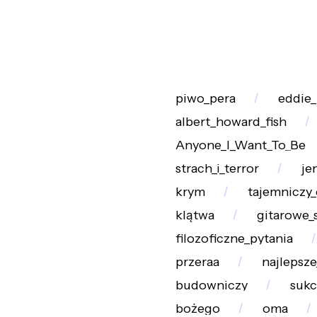
piwo_pera
eddie
albert_howard_fish
Anyone_I_Want_To_Be
strach_i_terror
je
krym
tajemniczy_
klątwa
gitarowe_
filozoficzne_pytania
przeraa
najlepsze
budowniczy
sukc
bożego
oma