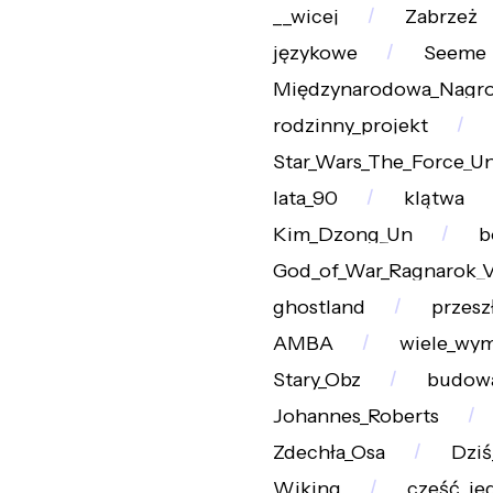
__wicej
Zabrzeż
językowe
Seeme
Międzynarodowa_Nagro
rodzinny_projekt
Star_Wars_The_Force_U
lata_90
klątwa
Kim_Dzong_Un
b
God_of_War_Ragnarok_Va
ghostland
przesz
AMBA
wiele_wy
Stary_Obz
budow
Johannes_Roberts
Zdechła_Osa
Dziś
Wiking
cześć_je