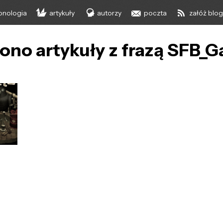
onologia
artykuły
autorzy
poczta
załóż blo
iono artykuły z frazą SFB_