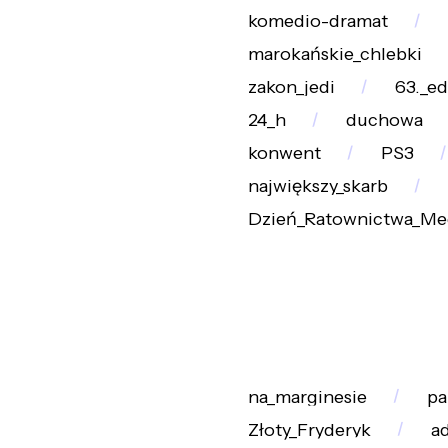
komedio-dramat
marokańskie_chlebki
zakon_jedi
63._ed
24_h
duchowa
konwent
PS3
największy_skarb
Dzień_Ratownictwa_M
na_marginesie
pa
Złoty_Fryderyk
a