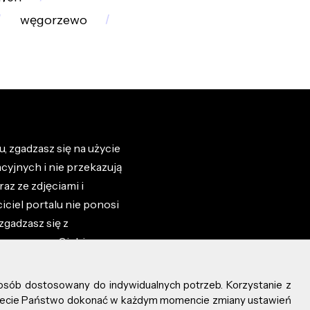
węgorzewo
, zgadzasz się na użycie
cyjnych i nie przekazują
az ze zdjęciami i
iciel portalu nie ponosi
zgadzasz się z
zone przez Ciebie na
osób dostosowany do indywidualnych potrzeb. Korzystanie z
ożecie Państwo dokonać w każdym momencie zmiany ustawień