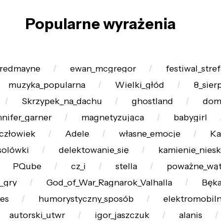
Popularne wyrażenia
_redmayne
ewan_mcgregor
festiwal_stre
muzyka_popularna
Wielki_głód
8_sier
Skrzypek_na_dachu
ghostland
do
nnifer_garner
magnetyzująca
babygirl
człowiek
Adele
własne_emocje
Ka
solówki
delektowanie_się
kamienie_nies
PQube
cz_i
stella
poważne_wąt
_gry
God_of_War_Ragnarok_Valhalla
Bęka
es
humorystyczny_sposób
elektromobil
autorski_utwr
igor_jaszczuk
alanis