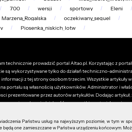
700
wersji
sportowy
Eleni
Marzena_Rogalska
oczekiwany_sequel
dy
Piosenka_niskich_lotw
m technicznie prowadzić portal Altao.pl. Korzystając z portalu
kie są wykorzystywane tylko do działań techniczno-administra
nformacji z tej strony osobom trzecim. Wszystkie artykuły wr
na portalu są własnością użytkowników. Administrator i właśc
esci prezentowane przez autorów artykułów. Dodając artykuł, 
z ponosisz odpowiedzialność za wszystkie materiały umieszc
óły dostępne w regulaminie portalu.
świadczenia Państwu usług na najwyższym poziomie, w tym w sp
kie prawa zastrzeżone.
, że będą one zamieszczane w Państwa urządzeniu końcowym. M