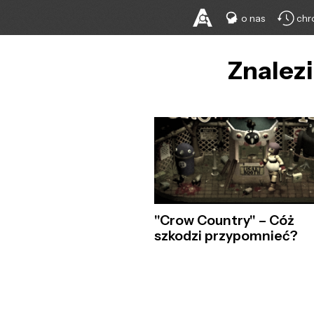
o nas
chr
Znalez
"Crow Country" – Cóż
szkodzi przypomnieć?