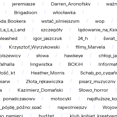
jeremiasze
Darren_Aronofsky
ważn
Brigadoon
włocławka
da_Bookera
wstać_silniejszym
wop
La_La_Land
szczegóły
lądowanie_na_Ksi
nleashed
igor_jaszczuk
24_h
świat_
Krzysztof_Wyrzykowski
filmy_Marvela
olszewicy
słowa
hawkeye
chłop_j
lhalla
lingwistka
BCKiH
Informa
łość_kt
Heather_Morris
Schab_po_cygań
miarw
Złota_rękawiczka
pisarz_muzyczny
a
Kazimierz_Domański
Słowo_horror
ponadczasowy
motocykl
najdłuższe_k
_pójdę_późno_spać
najwolniejszy
Wojow
go_pamięci
budżet
klub_kobiet_kreatyw