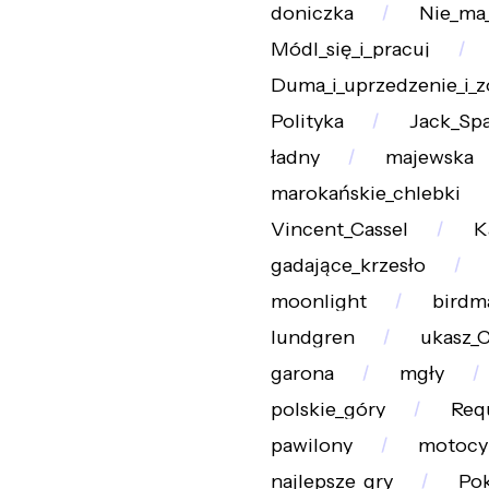
doniczka
Nie_ma
Módl_się_i_pracuj
Duma_i_uprzedzenie_i_
Polityka
Jack_Sp
ładny
majewska
marokańskie_chlebki
Vincent_Cassel
K
gadające_krzesło
moonlight
birdm
lundgren
ukasz_C
garona
mgły
polskie_góry
Req
pawilony
motocy
najlepsze_gry
Pok