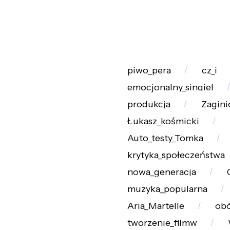
piwo_pera
cz_i
emocjonalny_singiel
produkcja
Zagini
Łukasz_kośmicki
Auto_testy_Tomka
krytyka_społeczeństwa
nowa_generacja
muzyka_popularna
Aria_Martelle
ob
tworzenie_filmw