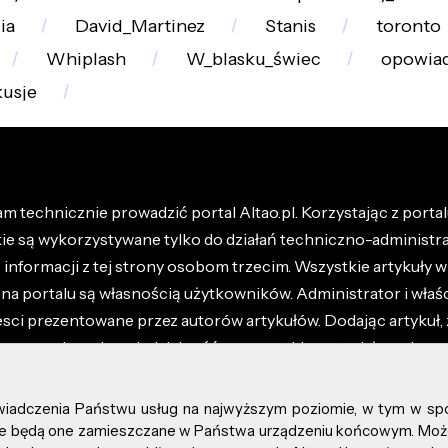
ia
David_Martinez
Stanis
toronto
Whiplash
W_blasku_świec
opowiad
kusje
m technicznie prowadzić portal Altao.pl. Korzystając z portalu
kie są wykorzystywane tylko do działań techniczno-administra
nformacji z tej strony osobom trzecim. Wszystkie artykuły wr
na portalu są własnością użytkowników. Administrator i właśc
esci prezentowane przez autorów artykułów. Dodając artykuł, 
z ponosisz odpowiedzialność za wszystkie materiały umieszc
óły dostępne w regulaminie portalu.
świadczenia Państwu usług na najwyższym poziomie, w tym w sp
kie prawa zastrzeżone.
, że będą one zamieszczane w Państwa urządzeniu końcowym. M