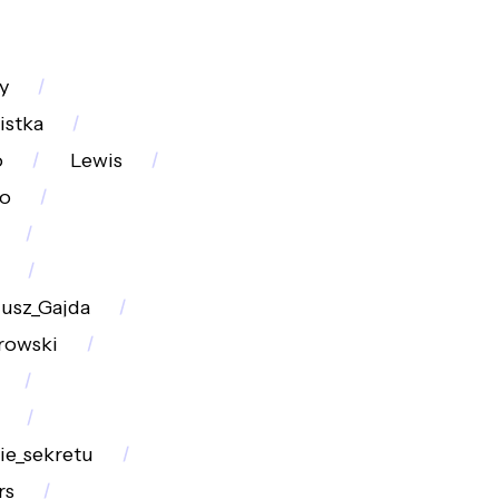
y
istka
o
Lewis
o
iusz_Gajda
rowski
ie_sekretu
rs