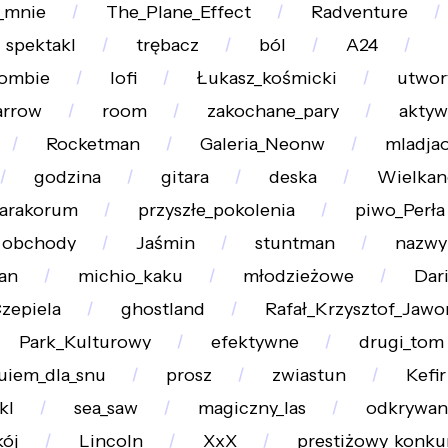
_mnie
The_Plane_Effect
Radventure
spektakl
trębacz
ból
A24
zombie
lofi
Łukasz_kośmicki
utwor
arrow
room
zakochane_pary
aktyw
Rocketman
Galeria_Neonw
mladja
godzina
gitara
deska
Wielkan
arakorum
przyszłe_pokolenia
piwo_Perła
obchody
Jaśmin
stuntman
nazwy
an
michio_kaku
młodzieżowe
Dar
zepiela
ghostland
Rafał_Krzysztof_Jawo
Park_Kulturowy
efektywne
drugi_tom
uiem_dla_snu
prosz
zwiastun
Kefir
kl
sea_saw
magiczny_las
odkrywan
ój
Lincoln
XxX
prestiżowy_konku