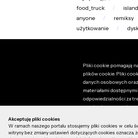
food_truck
island
anyone
remiksy
użytkowanie
dys
Pliki cookie pomagają na
plików cookie. Pliki coo
danych osobowych oraz i
materiałami dostępnymi 
odpowiedzialności za tr
regulaminem portalu ora
stronie altao.pl. Szczeg
Akceptuję pliki cookies
W ramach naszego portalu stosujemy pliki cookies w celu 
© 2026 altao.pl. Wszyst
witryny bez zmiany ustawień dotyczących cookies oznacza