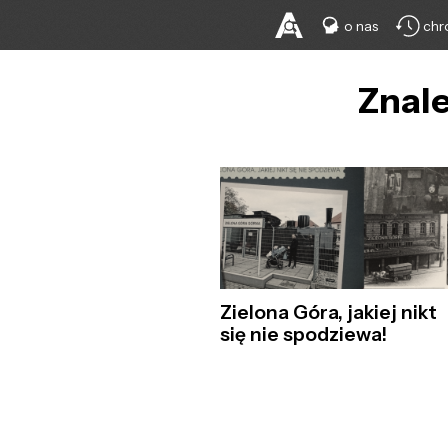
o nas
chr
Znale
Zielona Góra, jakiej nikt
się nie spodziewa!