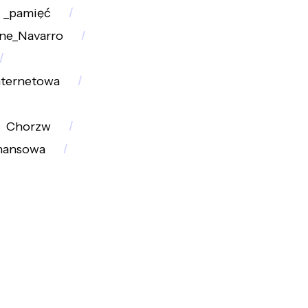
_pamięć
ine_Navarro
nternetowa
Chorzw
inansowa