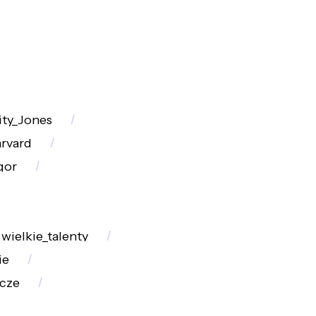
ity_Jones
rvard
gor
wielkie_talenty
ie
cze