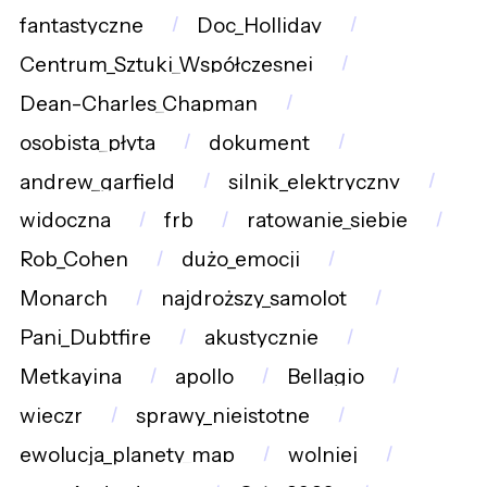
fantastyczne
Doc_Holliday
Centrum_Sztuki_Współczesnej
Dean-Charles_Chapman
osobista_płyta
dokument
andrew_garfield
silnik_elektryczny
widoczna
frb
ratowanie_siebie
Rob_Cohen
dużo_emocji
Monarch
najdroższy_samolot
Pani_Dubtfire
akustycznie
Metkayina
apollo
Bellagio
wieczr
sprawy_nieistotne
ewolucja_planety_map
wolniej