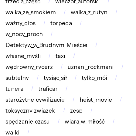
trzecia_część
wieczór_autorski
walka_ze_smokiem
walka_z_rutyn
ważny_głos
torpeda
w_nocy_proch
Detektyw_w_Brudnym_Mieście
własne_myśli
taxi
wędrowny_rycerz
uznani_rockmani
subtelny
tysiąc_sił
tylko_mój
tunera
traficar
starożytne_cywilizacje
heist_movie
toksyczny_związek
zesp
spędzanie_czasu
wiara_w_miłość
walki