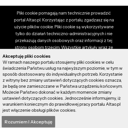
Pliki cookie pomagają nam technicznie prowadzić
portal Altao.pl. Korzystając z portalu, zgadzasz się na
użycie plików cookie. Pliki cookie są wykorzystywane
tylko do działań techniczno-administracyjnych i nie
przekazują danych osobowych oraz informacji z tej
strony osobom trzecim. Wszystkie artykuły wraz ze
zdjęciami i materiałami dostępnymi na portalu są
Akceptuję pliki cookies
własnością użytkowników. Administrator i właściciel
W ramach naszego portalu stosujemy pliki cookies w celu
portalu nie ponosi odpowiedzialności za tresci
świadczenia Państwu usług na najwyższym poziomie, w tym w
sposób dostosowany do indywidualnych potrzeb. Korzystanie
prezentowane przez autorów artykułów. Dodając
z witryny bez zmiany ustawień dotyczących cookies oznacza,
artykuł, zgadzasz się z regulaminem portalu oraz
że będą one zamieszczane w Państwa urządzeniu końcowym.
ponosisz odpowiedzialność za wszystkie materiały
Możecie Państwo dokonać w każdym momencie zmiany
umieszczone przez Ciebie na stronie altao.pl.
ustawień dotyczących cookies. Jednocześnie informujemy, iż
Szczegóły dostępne w regulaminie portalu.
warunkiem koniecznym do prawidłowej pracy portalu Altao.pl
jest włączenie obsługi plików cookies.
© 2026 altao.pl. Wszystkie prawa zastrzeżone.
Rozumiem I Akceptuję
0.053