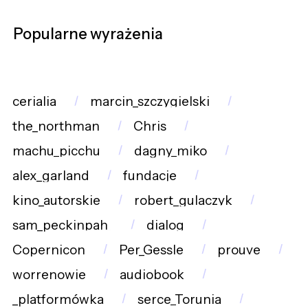
Popularne wyrażenia
cerialia
marcin_szczygielski
the_northman
Chris
machu_picchu
dagny_miko
alex_garland
fundacje
kino_autorskie
robert_gulaczyk
sam_peckinpah_
dialog
Copernicon
Per_Gessle
prouve
worrenowie
audiobook
_platformówka
serce_Torunia