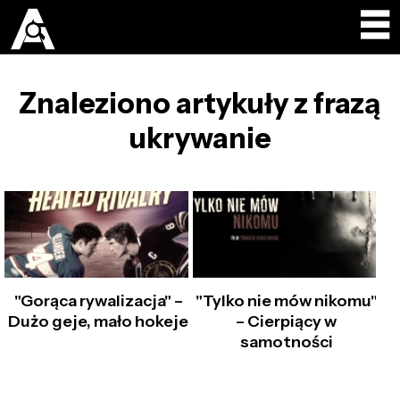
Znaleziono artykuły z frazą
ukrywanie
"Gorąca rywalizacja" –
"Tylko nie mów nikomu"
Dużo geje, mało hokeje
– Cierpiący w
samotności