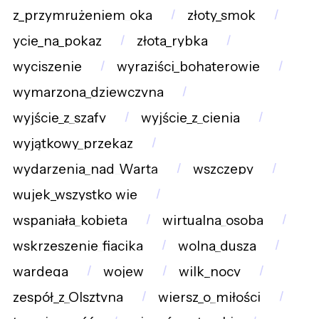
z_przymrużeniem_oka
złoty_smok
ycie_na_pokaz
złota_rybka
wyciszenie
wyraziści_bohaterowie
wymarzona_dziewczyna
wyjście_z_szafy
wyjście_z_cienia
wyjątkowy_przekaz
wydarzenia_nad_Wartą
wszczepy
wujek_wszystko_wie
wspaniała_kobieta
wirtualna_osoba
wskrzeszenie_fiacika
wolna_dusza
wardega
wojew
wilk_nocy
zespół_z_Olsztyna
wiersz_o_miłości