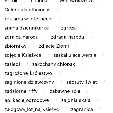
Potok
Thanos
Wojownicze_żó
Calendula_officinalis
reklama_w_internecie
znana_dziennikarka
zgroza
zdrajca_narodu
zdrada_narodu
zbiornikw
zdjęcie_Ziemi
zdjęcia_Księżyca
zaskakująca_wersja
zasięgi
zakochany_chłopak
zagrożone_królestwo
zaginione_dziewczyny
zepsuty_świat
zadziorne_riffy
zabawne_role
aplikacje_ogrodowe
za_dnia_skała
załogowy_lot_na_Księżyc
zagranica