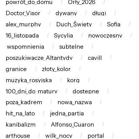
powrót_do_domu
Orły_2026
Doctor_Visor
dywany
długi
alex_murphy
Duch_Święty
Sofia
16_listopada
Sycylia
nowoczesny
wspomnienia
subtelne
poszukiwacze_Altantydy
cavill
granice
złoty_kolor
muzyka_rosyjska
korg
100_dni_do_matury
dostepne
poza_kadrem
nowa_nazwa
hit_na_lato
jedna_partia
kanibalizm
Alfonso_Cuaron
arthouse
wilk_nocy
portal