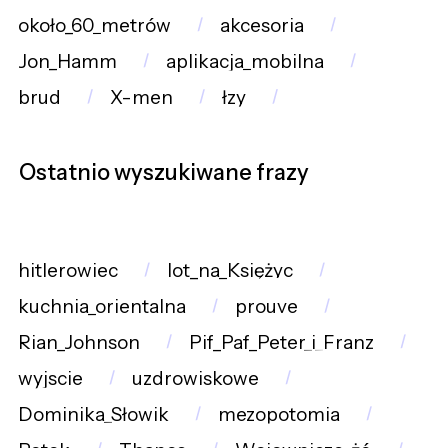
około_60_metrów
akcesoria
Jon_Hamm
aplikacja_mobilna
brud
X-men
łzy
Ostatnio wyszukiwane frazy
hitlerowiec
lot_na_Księżyc
kuchnia_orientalna
prouve
Rian_Johnson
Pif_Paf_Peter_i_Franz
wyjscie
uzdrowiskowe
Dominika_Słowik
mezopotomia