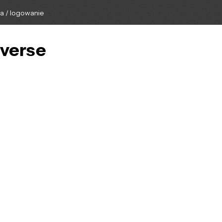
ga / logowanie
nverse