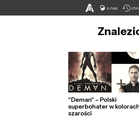
o nas
chr
Znalezi
"Deman" – Polski
superbohater w kolorac
szarości