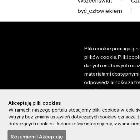
Wszechświat
Cza
być_człowiekiem
Pliki cookie pomagają na
plików cookie. Pliki coo
danych osobowych oraz i
materiałami dostępnymi 
odpowiedzialności za tr
regulaminem portalu ora
stronie altao.pl. Szczeg
Akceptuję pliki cookies
W ramach naszego portalu stosujemy pliki cookies w celu 
© 2026 altao.pl. Wszyst
witryny bez zmiany ustawień dotyczących cookies oznacza
dotyczących cookies. Jednocześnie informujemy, iż warunkiem 
0.047
Rozumiem I Akceptuję