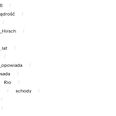
6
ądrość
_Hirsch
_lat
a_opowiada
sada
Rio
o
schody