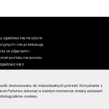
, zgadzasz się na użycie
cyjnych i nie przekazują
az ze zdjęciami i
iciel portalu nie ponosi
zgadzasz się z
zone przez Ciebie na
osób dostosowany do indywidualnych potrzeb. Korzystanie z
ożecie Państwo dokonać w każdym momencie zmiany ustawień
obsługi plików cookies.