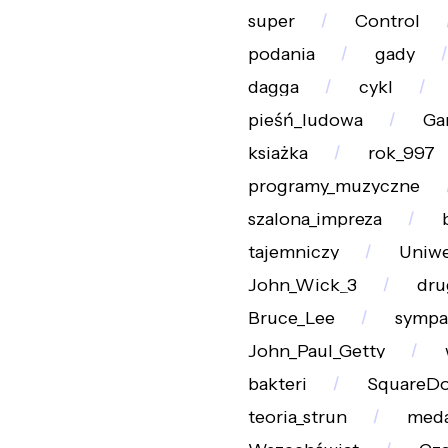
super
Control
podania
gady
dagga
cykl
pieśń_ludowa
Ga
ksiażka
rok_997
programy_muzyczne
szalona_impreza
tajemniczy
Uniwe
John_Wick_3
dru
Bruce_Lee
sympa
John_Paul_Getty
bakteri
SquareDo
teoria_strun
meda