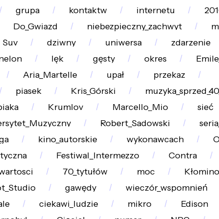
grupa
kontaktw
internetu
201
Do_Gwiazd
niebezpieczny_zachwyt
m
Suv
dziwny
uniwersa
zdarzenie
nelon
lęk
gęsty
okres
Emile
Aria_Martelle
upał
przekaz
piasek
Kris_Górski
muzyka_sprzed_40
biaka
Krumlov
Marcello_Mio
sieć
rsytet_Muzyczny
Robert_Sadowski
seri
ga
kino_autorskie
wykonawcach
O
tyczna
Festiwal_Intermezzo
Contra
wartosci
70_tytułów
moc
Kłomin
t_Studio
gawędy
wieczór_wspomnień
le
ciekawi_ludzie
mikro
Edison