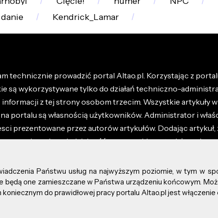
rnobyl
Cięcie!
numer
NPC
danie
Kendrick_Lamar
m technicznie prowadzić portal Altao.pl. Korzystając z portalu
kie są wykorzystywane tylko do działań techniczno-administra
nformacji z tej strony osobom trzecim. Wszystkie artykuły wr
na portalu są własnością użytkowników. Administrator i właśc
esci prezentowane przez autorów artykułów. Dodając artykuł, 
z ponosisz odpowiedzialność za wszystkie materiały umieszc
óły dostępne w regulaminie portalu.
świadczenia Państwu usług na najwyższym poziomie, w tym w sp
kie prawa zastrzeżone.
, że będą one zamieszczane w Państwa urządzeniu końcowym. M
koniecznym do prawidłowej pracy portalu Altao.pl jest włączenie 