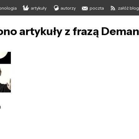
onologia
artykuły
autorzy
poczta
załóż blo
ono artykuły z frazą Dema
h