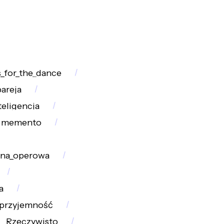
_for_the_dance
areja
teligencja
memento
ena_operowa
a
przyjemność
Rzeczywisto