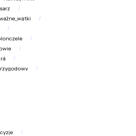
sarz
ważne_wątki
olonczele
owie
rá
przygodowy
cyzje