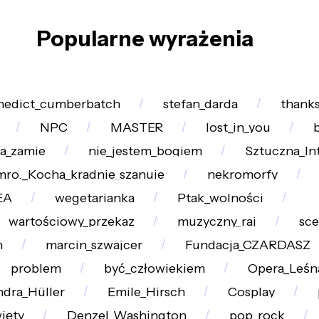
Popularne wyrażenia
nedict_cumberbatch
stefan_darda
thanks
NPC
MASTER
lost_in_you
b
a_zamie
nie_jestem_bogiem
Sztuczna_In
mro._Kocha_kradnie_szanuje
nekromorfy
EA
wegetarianka
Ptak_wolności
wartościowy_przekaz
muzyczny_raj
sc
h
marcin_szwajcer
Fundacja_CZARDASZ
problem
być_człowiekiem
Opera_Leśn
ndra_Hüller
Emile_Hirsch
Cosplay
ięty
Denzel_Washington
pop_rock