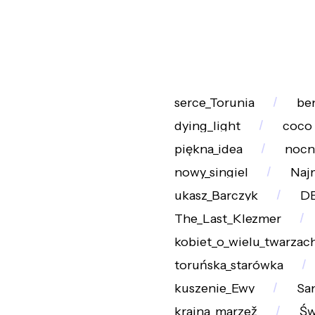
serce_Torunia
be
dying_light
coco
piękna_idea
nocn
nowy_singiel
Naj
ukasz_Barczyk
D
The_Last_Klezmer
kobiet_o_wielu_twarzac
toruńska_starówka
kuszenie_Ewy
Sa
kraina_marzež
Św