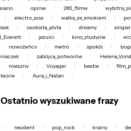
siano
opinie
285_filmw
wybitny_pi
electro_pop
walka_ze_smokiem
po
ląsk
osobista_płyta
dreamy
singiel
l_Everett
jezuici
kino_studyjne
wi
nowożeńcy
metro
spokój
bog
niaczek
zabójca_potworów
Helena_Vond
mieszny
Voyager
bestie
film_
teorie
Aura_i_Natan
Ostatnio wyszukiwane frazy
resident
pop_rock
krainy
de