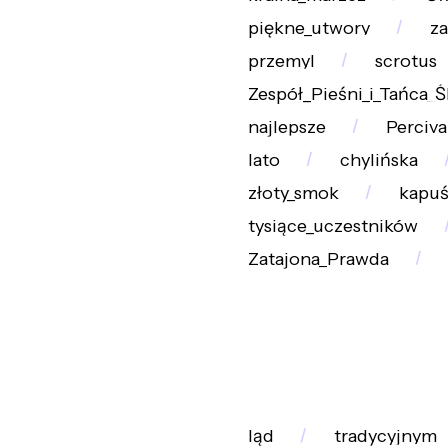
piękne_utwory
za
przemyl
scrotus
Zespół_Pieśni_i_Tańca_Ś
najlepsze
Perciva
lato
chylińska
złoty_smok
kapuś
tysiące_uczestników
Zatajona_Prawda
ląd
tradycyjnym