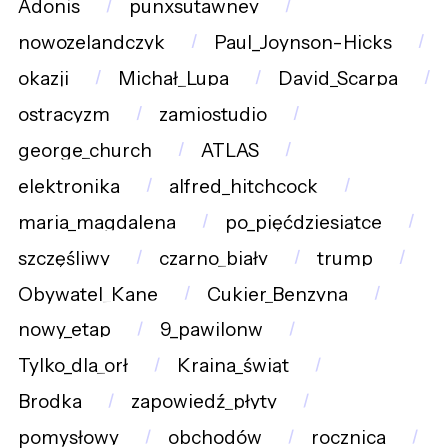
Adonis
punxsutawney
nowozelandczyk
Paul_Joynson-Hicks
okazji
Michał_Lupa
David_Scarpa
ostracyzm
zamiostudio
george_church
ATLAS
elektronika
alfred_hitchcock
maria_magdalena
po_pięćdziesiątce
szczęśliwy
czarno_biały
trump
Obywatel_Kane
Cukier_Benzyna
nowy_etap
9_pawilonw
Tylko_dla_orł
Kraina_świąt
Brodka
zapowiedź_płyty
pomysłowy
obchodów
rocznica