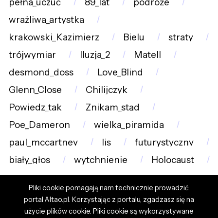
pełna_uczuć
89_lat
podróże
wrażliwa_artystka
krakowski_Kazimierz
Bielu
straty
trójwymiar
Iluzja_2
Matell
desmond_doss
Love_Blind
Glenn_Close
Chilijczyk
Powiedz_tak
Znikam_stąd
Poe_Dameron
wielka_piramida
paul_mccartney
lis
futurystyczny
biały_głos
wytchnienie
Holocaust
Pliki cookie pomagają nam technicznie prowadzić
portal Altao.pl. Korzystając z portalu, zgadzasz się na
użycie plików cookie. Pliki cookie są wykorzystywane