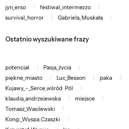
jyn_erso
festiwal_intermezzo
survival_horror
Gabriela_Muskała
Ostatnio wyszukiwane frazy
potencjał
Pasja_życia
piękne_miasto
Luc_Besson
paka
Kujawy_-_Serce_wśród_Pól
klaudia_andrzejewska
miejsce
Tomasz_Wasilewski
Kong:_Wyspa_Czaszki