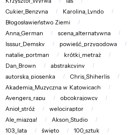
Krzysztof_Wyrwa
las
Cukier_Benzyna
Karolina_Lyndo
Błogosławieństwo_Ziemi
Anna_German
scena_alternatywna
Isssur_Demsky
powieść_przygodowa
natalie_portman
krótki_metraż
Dan_Brown
abstrakcyjny
autorska_piosenka
Chris_Shiherlis
Akademia_Muzyczna_w_Katowicach
Avengers_rapu
obcokrajowcy
Anioł_stróż
welociraptor
Ale_miazga!
Akson_Studio
103_lata
święto
100_sztuk