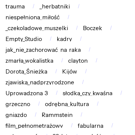
trauma
_herbatniki
niespełniona_miłość
_czekoladowe_muszelki
Boczek
Empty_Studio
kadry
jak_nie_zachorować_na_raka
zmarła_wokalistka
clayton
Dorota_Śnieżka
Kijów
zjawiska_nadprzyrodzone
Uprowadzona_3
słodka_czy_kwaśna
grzeczno
odrębna_kultura
gniazdo
Rammstein
film_pełnometrażowy
fabularna