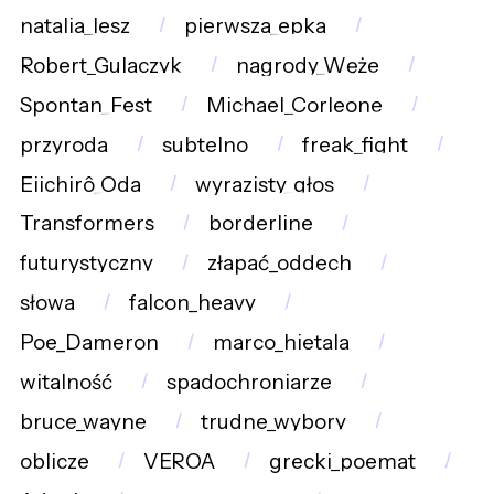
natalia_lesz
pierwsza_epka
Robert_Gulaczyk
nagrody_Węże
Spontan_Fest
Michael_Corleone
przyroda
subtelno
freak_fight
Eiichirô_Oda
wyrazisty_głos
Transformers
borderline
futurystyczny
złapać_oddech
słowa
falcon_heavy
Poe_Dameron
marco_hietala
witalność
spadochroniarze
bruce_wayne
trudne_wybory
oblicze
VEROA
grecki_poemat