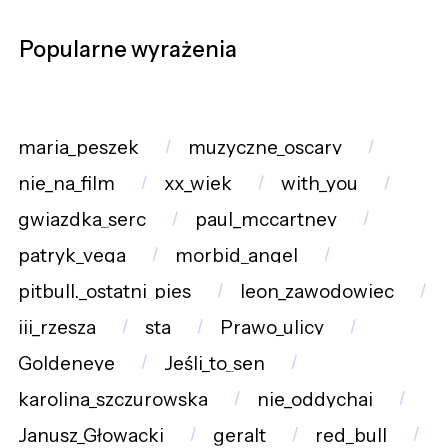
Popularne wyrażenia
maria_peszek
muzyczne_oscary
nie_na_film
xx_wiek
with_you
gwiazdka_serc
paul_mccartney
patryk_vega
morbid_angel
pitbull._ostatni_pies
leon_zawodowiec
iii_rzesza
sta
Prawo_ulicy
Goldeneye
Jeśli_to_sen
karolina_szczurowska
nie_oddychaj
Janusz_Głowacki
geralt
red_bull