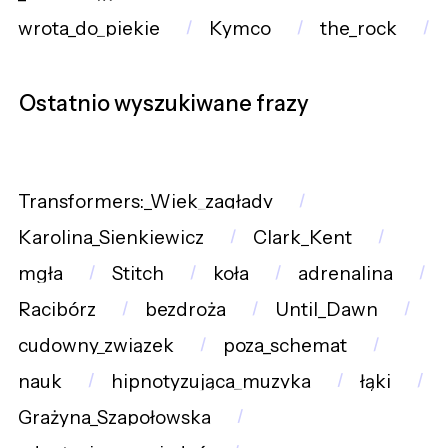
wrota_do_piekie
Kymco
the_rock
Ostatnio wyszukiwane frazy
Transformers:_Wiek_zagłady
Karolina_Sienkiewicz
Clark_Kent
mgła
Stitch
koła
adrenalina
Racibórz
bezdroża
Until_Dawn
cudowny_związek
poza_schemat
nauk
hipnotyzująca_muzyka
łąki
Grażyna_Szapołowska