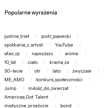
Popularne wyrażenia
justine_triet
piotr_pasiecki
spotkanie_z_artyst
YouTube
afair_oz
najwyższy
anime
10_lat
ciało
kraina_za
30-lecie
otr
lato
zwyczaje
ME_AMO
konkurs_społeczności
Jump
miłość_do_zwierząt
Americas_Got_Talent
mistyczne_przeżycie
bond