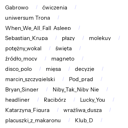
Gabrowo
ćwiczenia
uniwersum_Trona
When_We_All_Fall_Asleep
Sebastian_Krupa
płazy
molekuy
potężny_wokal
święta
źródło_mocy
magneto
disco_polo
mięsa
decyzje
marcin_szczygielski
Pod_prąd
Bryan_Singer
Niby_Tak_Niby_Nie
headliner
Racibórz
Lucky_You
Katarzyna_Figura
wrażliwa_dusza
placuszki_z_makaronu
Klub_D