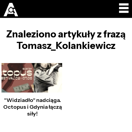
Znaleziono artykuły z frazą
Tomasz_Kolankiewicz
"Widziadło" nadciąga.
Octopus i Gdynia łączą
siły!