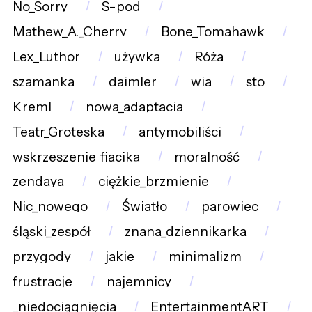
No_Sorry
S-pod
Mathew_A._Cherry
Bone_Tomahawk
Lex_Luthor
używka
Róża
szamanka
daimler
wia
sto
Kreml
nowa_adaptacja
Teatr_Groteska
antymobiliści
wskrzeszenie_fiacika
moralność
zendaya
ciężkie_brzmienie
Nic_nowego
Światło
parowiec
śląski_zespół
znana_dziennikarka
przygody
jakie
minimalizm
frustracje
najemnicy
_niedociągnięcia
EntertainmentART