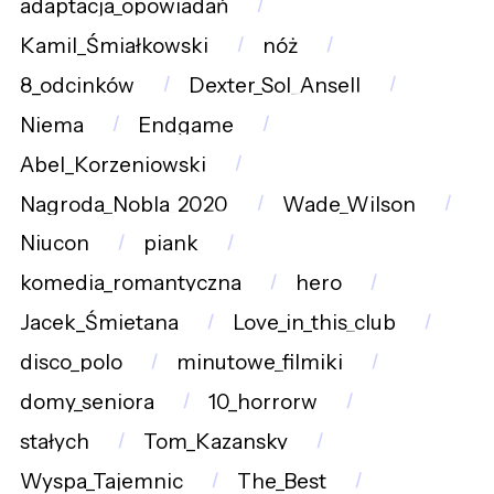
adaptacja_opowiadań
Kamil_Śmiałkowski
nóż
8_odcinków
Dexter_Sol_Ansell
Niema
Endgame
Abel_Korzeniowski
Nagroda_Nobla_2020
Wade_Wilson
Niucon
piank
komedia_romantyczna
hero
Jacek_Śmietana
Love_in_this_club
disco_polo
minutowe_filmiki
domy_seniora
10_horrorw
stałych
Tom_Kazansky
Wyspa_Tajemnic
The_Best