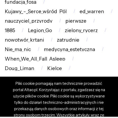
fundacja_fosa
Kujawy_-_Serce_wśród_Pól
ed_warren
nauczyciel_przyrody
pierwsze
1885
Legion_Go
zielony_rycerz
nowotwór_krtani
zatrudnię
Nie_ma_nic
medycyna_estetyczna
When_We_All_Fall_Asleep
Doug_Liman
Kielce
Pliki cookie pomagają nam technicznie prowadzić
portal Altao.pl. Korzystając z portalu, zgadzasz się na
użycie plików cookie. Pliki cookie są wykorzystywane
tylko do działań techniczno-administracyjnych i nie
przekazują danych osobowych oraz informacji z tej
strony osobom trzecim. Wszystkie artykuły wraz ze