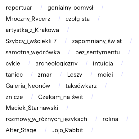
repertuar
genialny_pomysł
Mroczny_Rycerz
czołgista
artystka_z_Krakowa
Szybcy_i_wściekli_7
zapomniany_świat
samotna_wędrówka
bez_sentymentu
cykle
archeologiczny
intuicja
taniec
zmar
Leszy
mojej
Galeria_Neonów
taksówkarz
znicze
Czekam_na_świt
Maciek_Starnawski
rozmowy_w_różnych_językach
rolina
Alter_Stage
Jojo_Rabbit