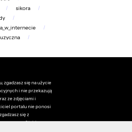
sikora
dy
a_w_internecie
uzyczna
, zgadzasz się na użycie
cyjnych i nie przekazują
az ze zdjęciami i
iciel portalu nie ponosi
zgadzasz się z
zone przez Ciebie na