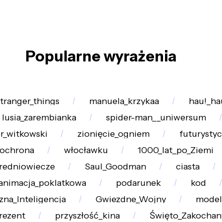
Popularne wyrażenia
stranger_things
manuela_krzykaa
hau!_ha
lusia_zarembianka
spider-man__uniwersum
r_witkowski
zionięcie_ogniem
futurysty
ochrona
włocławku
1000_lat_po_Ziemi
redniowiecze
Saul_Goodman
ciasta
animacja_poklatkowa
podarunek
kod
zna_Inteligencja
Gwiezdne_Wojny
model
rezent
przyszłość_kina
Święto_Zakochan