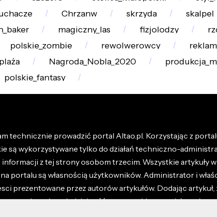
łuchacze
Chrzanw
skrzyda
skalpel
n_baker
magiczny_las
fizjolodzy
rz
polskie_zombie
rewolwerowcy
reklam
plaża
Nagroda_Nobla_2020
produkcja_m
polskie_fantasy
m technicznie prowadzić portal Altao.pl. Korzystając z portalu
kie są wykorzystywane tylko do działań techniczno-administra
nformacji z tej strony osobom trzecim. Wszystkie artykuły wr
na portalu są własnością użytkowników. Administrator i właśc
esci prezentowane przez autorów artykułów. Dodając artykuł, 
z ponosisz odpowiedzialność za wszystkie materiały umieszc
óły dostępne w regulaminie portalu.