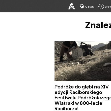
o nas
chr
Znalez
Podróże do głębi na XIV
edycji Raciborskiego
Festiwalu Podróżniczeg
Wiatraki w 800-lecie
Raciborza!