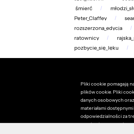
śmierć
młodzi_s
Peter_Claffey
sea
rozszerzona_edycja
ratownicy
rajska_
pozbycie_się_lęku
Pliki cookie pomagają na
plików cookie. Pliki coo
danych osobowych oraz i
materiałami dostępnymi 
odpowiedzialności za tr
regulaminem portalu ora
stronie altao.pl. Szczeg