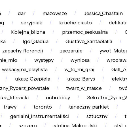
a
dar
mazowsze
Jessica_Chastain
óg
seryjniak
kruche_ciasto
delikat
Kolejna_blizna
przemoc_seskualna
rka
Igor_Gadua
Gustavo_Santaolalla
zapachy_florencji
zaczaruje
ywot_Mate
nie_mio
występy
wyniosa
wrocławs
wakacyjna_playlista
w_to_mi_graj
Gall_
ukasz_Czepiela
ukasz_Barys
elektr
zny_Rycerz_powstaje
twarz_w_masce
twó
urs_literacki
ochotnicy
Sekretne_życie_
trawy
toronto
taneczny_parkiet
genialni_instrumentaliści
sztuczny
t
r
szczero
stolica_Małopolski
styl_