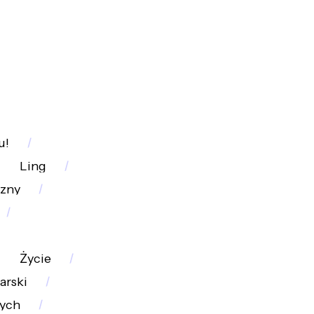
u!
Ling
czny
Życie
arski
ych