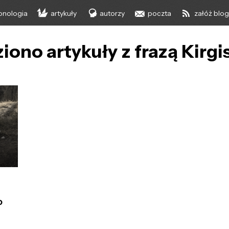
onologia
artykuły
autorzy
poczta
załóż blo
iono artykuły z frazą Kirgi
o