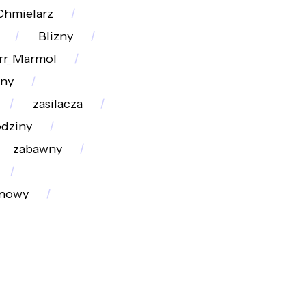
Chmielarz
Blizny
orr_Marmol
rny
zasilacza
odziny
zabawny
inowy