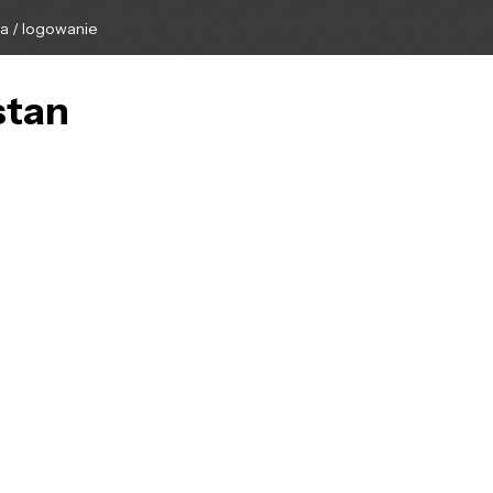
ga / logowanie
stan