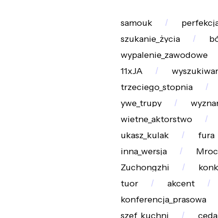
samouk
perfekcj
szukanie_życia
b
wypalenie_zawodowe
11xJA
wyszukiwa
trzeciego_stopnia
ywe_trupy
wyzna
wietne_aktorstwo
ukasz_kulak
fura
inna_wersja
Mroc
Zuchongzhi
konk
tuor
akcent
konferencja_prasowa
szef_kuchni
ceda