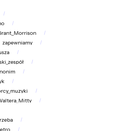
no
Grant_Morrison
zapewniamy
usza
ki_zespół
Anonim
yk
rcy_muzyki
Waltera_Mitty
rzeba
retro