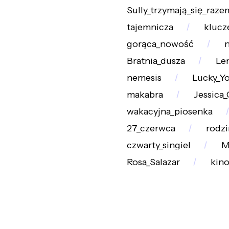
Sully_trzymają_się_raze
tajemnicza
klucz
gorąca_nowość
n
Bratnia_dusza
Le
nemesis
Lucky_Y
makabra
Jessica_
wakacyjna_piosenka
27_czerwca
rodzi
czwarty_singiel
M
Rosa_Salazar
kin