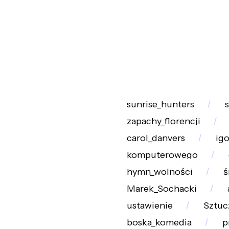
sunrise_hunters
zapachy_florencji
carol_danvers
igo
komputerowego
hymn_wolności
ś
Marek_Sochacki
ustawienie
Sztuc
boska_komedia
p