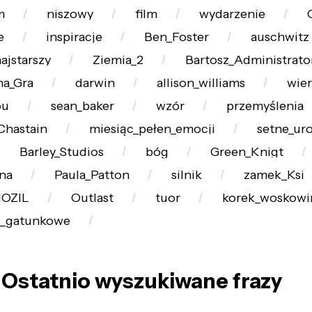
m
niszowy
film
wydarzenie
e
inspiracje
Ben_Foster
auschwitz
ajstarszy
Ziemia_2
Bartosz_Administrat
na_Gra
darwin
allison_williams
wie
ou
sean_baker
wzór
przemyślenia
Chastain
miesiąc_pełen_emocji
setne_ur
Barley_Studios
bóg
Green_Knigt
na
Paula_Patton
silnik
zamek_Ksi
OZIL
Outlast
tuor
korek_woskow
o_gatunkowe
Ostatnio wyszukiwane frazy