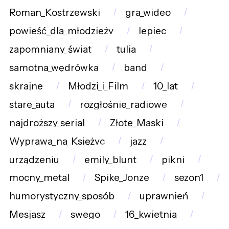
Roman_Kostrzewski
gra_wideo
powieść_dla_młodzieży
lepiec
zapomniany_świat
tulia
samotna_wędrówka
band
skrajne
Młodzi_i_Film
10_lat
stare_auta
rozgłośnie_radiowe
najdroższy_serial
Złote_Maski
Wyprawa_na_Księżyc
jazz
urządzeniu
emily_blunt
pikni
mocny_metal
Spike_Jonze
sezon1
humorystyczny_sposób
uprawnień
Mesjasz
swego
16_kwietnia