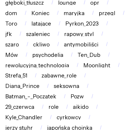
głęboki_tłuszcz
lounge
opr
dom
Koniec
maryjka
przegl
Toro
latające
Pyrkon_2023
jfk
szaleniec
rapowy_styl
szaro
ckliwo
antymobiliści
Mów
psychodelia
Ten_Dub
rewolucyjna_technologia
Moonlight
Strefa_51
zabawne_role
Diana_Prince
seksowna
Batman_-_Początek
Pozw
29_czerwca
role
aikido
Kyle_Chandler
cyrkowcy
jerzy_stuhr
japońska_choinka