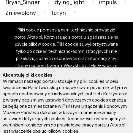
Bryan_Singer
dying_light
impuls
Zniewolony
Turyn
Pliki cookie pomagają nam technicznie prowadzić
portal Altao.pl. Korzystając z portalu, zgadzasz się na
użycie plików cookie. Pliki cookie są wykorzystywane
tylko do działań techniczno-administracyjnych i nie
przekazują danych osobowych oraz informacji z tej
strony osobom trzecim. Wszystkie artykuły wraz ze
zdjęciami i materiałami dostępnymi na portalu są
Akceptuję pliki cookies
własnością użytkowników. Administrator i właściciel
W ramach naszego portalu stosujemy pliki cookies w celu
portalu nie ponosi odpowiedzialności za tresci
świadczenia Państwu usług na najwyższym poziomie, w tym w
sposób dostosowany do indywidualnych potrzeb. Korzystanie
prezentowane przez autorów artykułów. Dodając
z witryny bez zmiany ustawień dotyczących cookies oznacza,
artykuł, zgadzasz się z regulaminem portalu oraz
że będą one zamieszczane w Państwa urządzeniu końcowym.
ponosisz odpowiedzialność za wszystkie materiały
Możecie Państwo dokonać w każdym momencie zmiany
umieszczone przez Ciebie na stronie altao.pl.
ustawień dotyczących cookies. Jednocześnie informujemy, iż
Szczegóły dostępne w regulaminie portalu.
warunkiem koniecznym do prawidłowej pracy portalu Altao.pl
jest włączenie obsługi plików cookies.