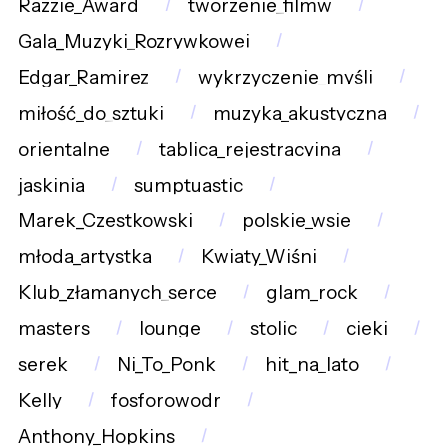
Razzie_Award
tworzenie_filmw
Gala_Muzyki_Rozrywkowej
Edgar_Ramirez
wykrzyczenie_myśli
miłość_do_sztuki
muzyka_akustyczna
orientalne
tablica_rejestracyjna
jaskinia
sumptuastic
Marek_Czestkowski
polskie_wsie
młoda_artystka
Kwiaty_Wiśni
Klub_złamanych_serce
glam_rock
masters
lounge
stolic
cieki
serek
Ni_To_Ponk
hit_na_lato
Kelly
fosforowodr
Anthony_Hopkins