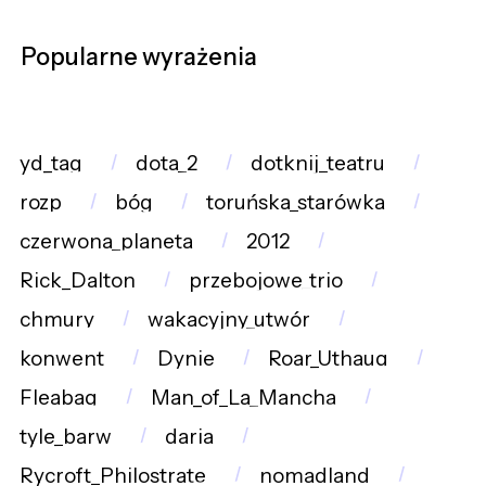
Popularne wyrażenia
yd_tag
dota_2
dotknij_teatru
rozp
bóg
toruńska_starówka
czerwona_planeta
2012
Rick_Dalton
przebojowe_trio
chmury
wakacyjny_utwór
konwent
Dynie
Roar_Uthaug
Fleabag
Man_of_La_Mancha
tyle_barw
daria
Rycroft_Philostrate
nomadland