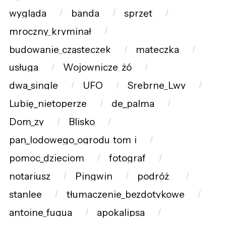
wygląda
banda
sprzęt
mroczny_kryminał
budowanie_cząsteczek
mateczka
usługa
Wojownicze_żó
dwa_single
UFO
Srebrne_Lwy
Lubię_nietoperze
de_palma
Dom_zy
Blisko
pan_lodowego_ogrodu_tom_i
pomoc_dzieciom
fotograf
notariusz
Pingwin
podróż_
stanlee
tłumaczenie_bezdotykowe
antoine_fuqua
apokalipsa