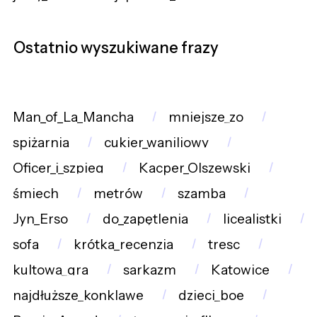
Ostatnio wyszukiwane frazy
Man_of_La_Mancha
mniejsze_zo
spiżarnia
cukier_waniliowy
Oficer_i_szpieg
Kacper_Olszewski
śmiech
metrów
szamba
Jyn_Erso
do_zapętlenia
licealistki
sofa
krótka_recenzja
tresc
kultowa_gra
sarkazm
Katowice
najdłuższe_konklawe
dzieci_boe