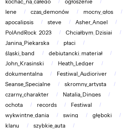
kochać_na_całego
ogłoszenie
lene
czas_demonów
mocny_głos
apocalipsis
steve
Asher_Angel
PolAndRock_2023
Chciałbym_Dzisiaj
Janina_Piekarska
płaci
śląski_band
debiutancki_materiał
John_Krasinski
Heath_Ledger
dokumentalna
Festiwal_Audioriver
Seanse_Specjalne
skromny_artysta
czarny_charakter
Natalia_Dinges
ochota
records
Festiwal
wykwintne_dania
swing
głęboki
klanu
szybkie_auta