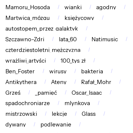
Mamoru_Hosoda
wianki
agodny
Martwica_mózgu
księżycowy
autostopem_przez_galaktyk
Szczawno-Zdrj
lata_60
Natimusic
czterdziestoletni_mężczyzna
wrażliwi_artyści
100_tys_zł
Ben_Foster
wirusy
bakteria
Antikythera
Ateny
Rafał_Mohr
Grześ
_pamięć
Oscar_Isaac
spadochroniarze
mlynkova
mistrzowski
lekcje
Glass
dywany
podlewanie