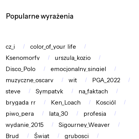
Popularne wyrażenia
cz_i
color_of_your_life
Ksenomorfy
urszula_kozio
Disco_Polo
emocjonalny_singiel
muzyczne_oscary
wit
PGA_2022
steve
Sympatyk
na_faktach
brygada_rr
Ken_Loach
Kosciól
piwo_pera
lata_30
profesja
wydanie_2015
Sigourney_Weaver
Brud
Świat
grubosci