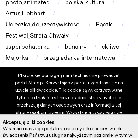
photo_animated
polska_kultura
Artur_Liebhart
Ucieczka_do_rzeczywistości
Pączki
Festiwal_Strefa_Chwały
superbohaterka
banalny
ckliwo
Majorka
przeglądarka_internetowa
Pliki cookie pomagają nam technicznie prowadzić
portal Altao.pl. Korzystając z portalu, zgadzasz się na
użycie plików cookie. Pliki cookie są wykorzystywane
tylko do działań techniczno-administracyjnych i nie
przekazują danych osobowych oraz informacji z tej
strony osobom trzecim. Wszystkie artykuły wraz ze
zdjęciami i materiałami dostępnymi na portalu są
Akceptuję pliki cookies
własnością użytkowników. Administrator i właściciel
W ramach naszego portalu stosujemy pliki cookies w celu
portalu nie ponosi odpowiedzialności za tresci
świadczenia Państwu usług na najwyższym poziomie, w tym w