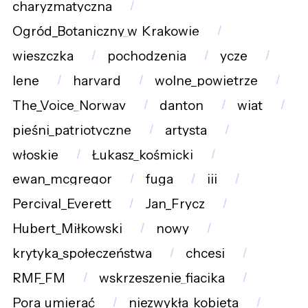
charyzmatyczna
Ogród_Botaniczny_w_Krakowie
wieszczka
pochodzenia
ycze
lene
harvard
wolne_powietrze
The_Voice_Norway
danton
wiat
pieśni_patriotyczne
artysta
włoskie
Łukasz_kośmicki
ewan_mcgregor
fuga
iii
Percival_Everett
Jan_Frycz
Hubert_Miłkowski
nowy
krytyka_społeczeństwa
chcesi
RMF_FM
wskrzeszenie_fiacika
Pora_umierać
niezwykła_kobieta