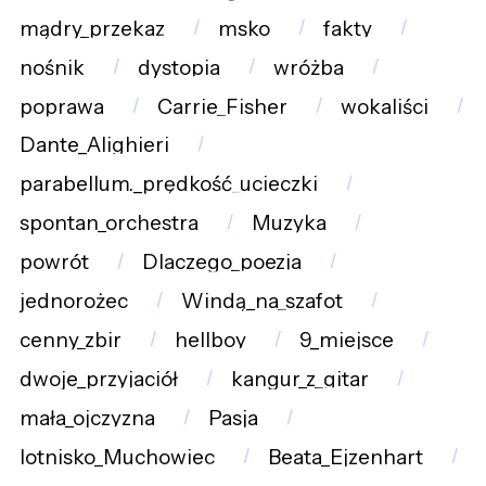
mądry_przekaz
msko
fakty
nośnik
dystopia
wróżba
poprawa
Carrie_Fisher
wokaliści
Dante_Alighieri
parabellum._prędkość_ucieczki
spontan_orchestra
Muzyka
powrót
Dlaczego_poezja
jednorożec
Windą_na_szafot
cenny_zbir
hellboy
9_miejsce
dwoje_przyjaciół
kangur_z_gitar
mała_ojczyzna
Pasja
lotnisko_Muchowiec
Beata_Ejzenhart