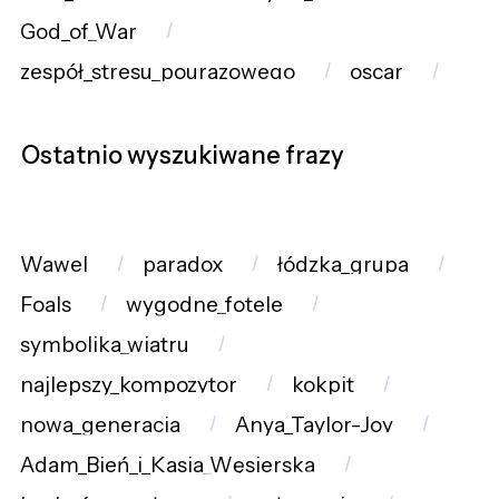
God_of_War
zespół_stresu_pourazowego
oscar
Ostatnio wyszukiwane frazy
Wawel
paradox
łódzka_grupa
Foals
wygodne_fotele
symbolika_wiatru
najlepszy_kompozytor
kokpit
nowa_generacja
Anya_Taylor-Joy
Adam_Bień_i_Kasia_Węsierska