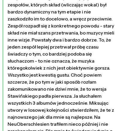
zespołów, których skład (wliczając wokal) był
bardzo dynamiczny na tym etapie i nie
zaszkodziło im to docelowo, a wręcz przeciwnie.
Zespół rozpadł się z konkretnego powodu - stary
skład nie miał szans przetrwania, bo muzycy mieli
inne wizje. Powstały dwa i bardzo dobrze. To, że
jeden zespół lepiej przetrwał próbę czasu
świadczy o tym, co bardziej podoba się
słuchaczom - to nie oznacza, że muzyka
któregokolwiek z nich jest obiektywnie gorsza.
Wszystko jest kwestią gustu. Choć powiem
szczerze, że po tym w jaki sposób rozłam
zakomunikowano nie dziwi mnie, że to wersja
Stawińskiego padła pierwsza. Ja słuchałem
wszystkich 3 albumów jednocześnie. Miksując
utwory w losowej kolejności stwierdziłem, że te z
najnowszego jak dla mnie są najlepsze. Na
NeuOberschlesien trafiłem nieco później i nie
przekonałem się. Dla mnie to świadczy jedynie o