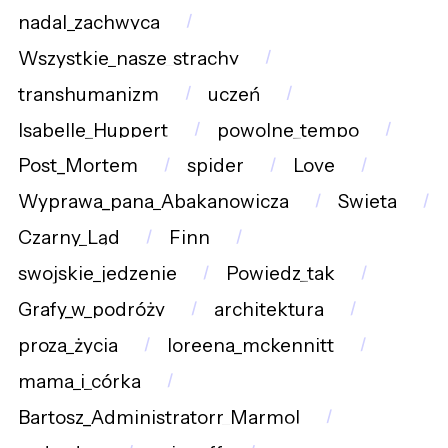
nadal_zachwyca
Wszystkie_nasze_strachy
transhumanizm
uczeń
Isabelle_Huppert
powolne_tempo
Post_Mortem
spider
Love
Wyprawa_pana_Abakanowicza
Swieta
Czarny_Ląd
Finn
swojskie_jedzenie
Powiedz_tak
Grafy_w_podróży
architektura
proza_życia
loreena_mckennitt
mama_i_córka
Bartosz_Administratorr_Marmol