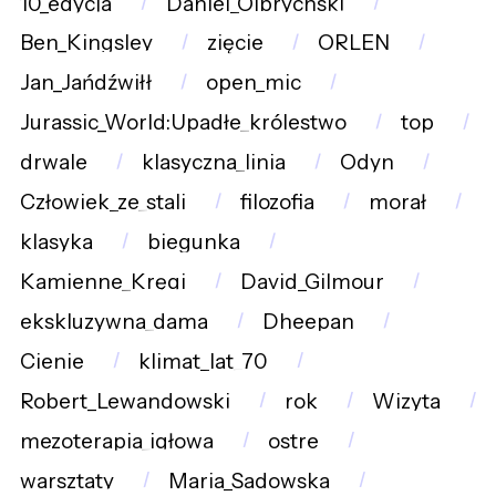
10_edycja
Daniel_Olbrychski
Ben_Kingsley
zięcie
ORLEN
Jan_Jańdźwiłł
open_mic
Jurassic_World:Upadłe_królestwo
top
drwale
klasyczna_linia
Odyn
Człowiek_ze_stali
filozofia
morał
klasyka
biegunka
Kamienne_Kręgi
David_Gilmour
ekskluzywna_dama
Dheepan
Cienie
klimat_lat_70
Robert_Lewandowski
rok
Wizyta
mezoterapia_igłowa
ostre
warsztaty
Maria_Sadowska