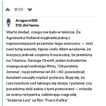
0
(0)
Aragorn136
312 dni temu
Warto dodać, czego nie było w tekście. Że
Agnieszka Holland wygłosiła jedną z
najmocniejszych przemów tego wieczoru. — Jest
nam tutaj wesoło, fajnie i miło. Mam wrażenie, że
wszyscy jednak czujemy troszeczkę, że jesteśmy
na Titanicu. George Orwell, jeden bohaterów
mojego poprzedniego filmu, "Obywatela
Jonesa", na przełomie lat 30. i 40. powiedział:
światem zaczęły rządzić potwory. Boję się, że
rzeczywiście coś takiego się dzieje. I pytanie, czy
poradzimy dziś sobie z tymi potworami — mówiła
ze sceny reżyserka, odbierając nagrodę
"Srebrne Lwy" za film "Franz Kafka".