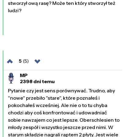
stworzył ową rasę? Może ten który stworzył też
ludzi?
5
(5)
MP
2398 dni temu
Pytanie czy jest sens porównywać. Trudno, aby
"nowe" przebiło "stare", które poznałeś i
pokochałeś wcześniej. Ale nie o to tu chyba
chodzi aby coś konfrontować i udowadniać
sobie nawzajem co jest lepsze. Oberschlesien to
młody zespół i wszystko jeszcze przed nimi. W
starym składzie nagrali raptem 2 płyty. Jest wiele