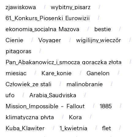
zjawiskowa
wybitny_pisarz
61._Konkurs_Piosenki_Eurowizji
ekonomia_socjalna_Mazova
bestie
Cienie
Voyager
wigilijny_wieczór
pitagoras
Pan_Abakanowicz_i_smocza_gorączka_złota
miesiąc
Kare_konie
Ganelon
Człowiek_ze_stali
malinobranie
ufo
Arabia_Saudyjska
Mission_Impossible_-_Fallout
1885
klimatyczna_płyta
Kora
Kuba_Klawiter
1_kwietnia
flet