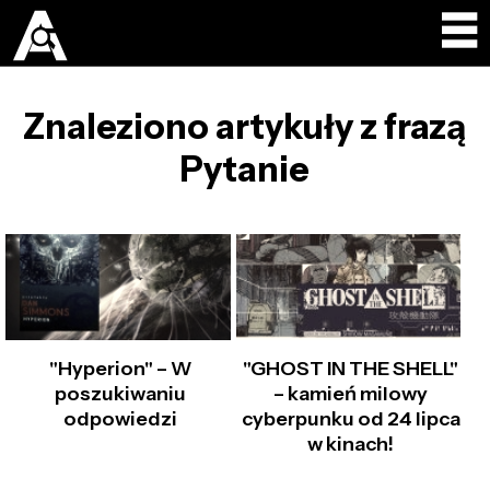
Znaleziono artykuły z frazą
Pytanie
"Hyperion" – W
"GHOST IN THE SHELL"
poszukiwaniu
– kamień milowy
odpowiedzi
cyberpunku od 24 lipca
w kinach!