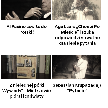
Al Pacino zawita do
Aga Laura „Chodzi Po
Polski!
Mieście” i szuka
odpowiedzi na ważne
dla siebie pytania
"Z niejednej półki.
Sebastian Krupa zadaje
Wywiady" – Mistrzowie
"Pytanie"
pióra i ich światy