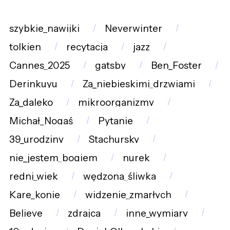
szybkie_nawijki
Neverwinter
tolkien
recytacja
jazz
Cannes_2025
gatsby
Ben_Foster
Derinkuyu
Za_niebieskimi_drzwiami
Za_daleko
mikroorganizmy
Michał_Nogaś
Pytanie
39_urodziny
Stachursky
nie_jestem_bogiem
nurek
redni_wiek
wędzona_śliwka
Kare_konie
widzenie_zmarłych
Believe
zdrajca
inne_wymiary