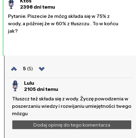
Ktoś
2398 dni temu
Pytanie. Piszecie że mózg składa się w 75% z
wody, a później że w 60% z tłuszczu . To w końcu
jak?
5
(5)
Lulu
2105 dni temu
Tłuszcz też składa się z wody. Życzę powodzenia w
poszerzaniu wiedzy i rozwijaniu umiejętności twego
mózgu
Dodaj opinię do tego komentarza