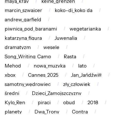
maya_krav
keine_grenzen
marcin_szwajcer
koko-di_koko_da
andrew_garfield
piwnica_pod_baranami
wegetarianka
katarzyna_figura
Juwenalia
dramatyzm
wesele
Song_Writing_Camp
Rasta
Mehod
nowa_muzyka
lato
xbox
Cannes_2025
Jan_Jańdźwiłł
samotny_wędrowiec
zły_człowiek
średni
Dzieci_Zamojszczyzny
Kylo_Ren
piraci
obud
2018
planety
Dwa_Trony
Contra