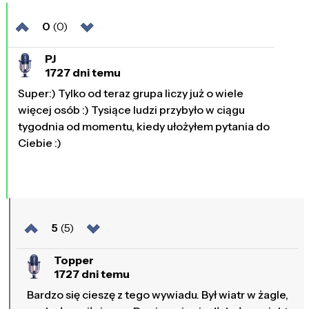
0
(0)
PJ
1727 dni temu
Super:) Tylko od teraz grupa liczy już o wiele
więcej osób :) Tysiące ludzi przybyło w ciągu
tygodnia od momentu, kiedy ułożyłem pytania do
Ciebie :)
5
(5)
Topper
1727 dni temu
Bardzo się cieszę z tego wywiadu. Był wiatr w żagle,