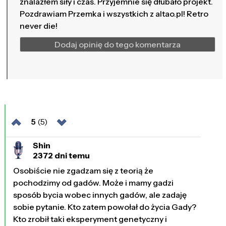
znalazłem siły i czas. Przyjemnie się dłubało projekt.
Pozdrawiam Przemka i wszystkich z altao.pl! Retro
never die!
Dodaj opinię do tego komentarza
5
(5)
Shin
2372 dni temu
Osobiście nie zgadzam się z teorią że
pochodzimy od gadów. Może i mamy gadzi
sposób bycia wobec innych gadów, ale zadaję
sobie pytanie. Kto zatem powołał do życia Gady?
Kto zrobił taki eksperyment genetyczny i