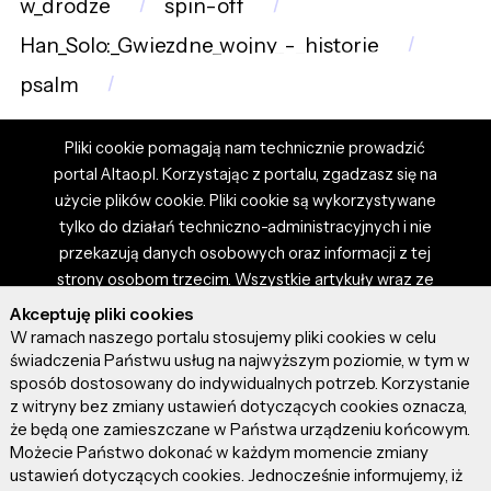
w_drodze
spin-off
Han_Solo:_Gwiezdne_wojny_-_historie
psalm
Pliki cookie pomagają nam technicznie prowadzić
portal Altao.pl. Korzystając z portalu, zgadzasz się na
użycie plików cookie. Pliki cookie są wykorzystywane
tylko do działań techniczno-administracyjnych i nie
przekazują danych osobowych oraz informacji z tej
strony osobom trzecim. Wszystkie artykuły wraz ze
zdjęciami i materiałami dostępnymi na portalu są
Akceptuję pliki cookies
własnością użytkowników. Administrator i właściciel
W ramach naszego portalu stosujemy pliki cookies w celu
portalu nie ponosi odpowiedzialności za tresci
świadczenia Państwu usług na najwyższym poziomie, w tym w
sposób dostosowany do indywidualnych potrzeb. Korzystanie
prezentowane przez autorów artykułów. Dodając
z witryny bez zmiany ustawień dotyczących cookies oznacza,
artykuł, zgadzasz się z regulaminem portalu oraz
że będą one zamieszczane w Państwa urządzeniu końcowym.
ponosisz odpowiedzialność za wszystkie materiały
Możecie Państwo dokonać w każdym momencie zmiany
umieszczone przez Ciebie na stronie altao.pl.
ustawień dotyczących cookies. Jednocześnie informujemy, iż
Szczegóły dostępne w regulaminie portalu.