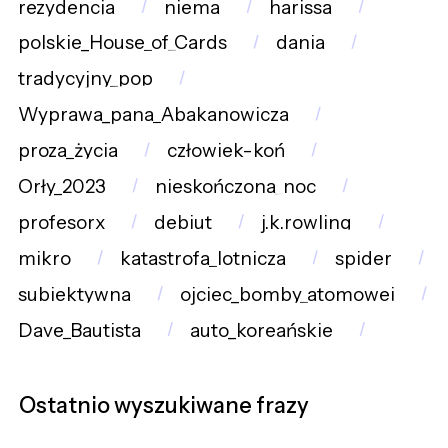
rezydencja
niema
harissa
polskie_House_of_Cards
dania
tradycyjny_pop
Wyprawa_pana_Abakanowicza
proza_życia
człowiek-koń
Orły_2023
nieskończona_noc
profesorx
debiut
j.k.rowling
mikro
katastrofa_lotnicza
spider
subiektywna
ojciec_bomby_atomowej
Dave_Bautista
auto_koreańskie
Ostatnio wyszukiwane frazy