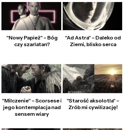
"Nowy Papież" – Bóg
"Ad Astra" – Daleko od
czy szarlatan?
Ziemi, blisko serca
"Milczenie" – Scorsese i
"Starość aksolotla" –
jego kontemplacja nad
Zrób mi cywilizację!
sensem wiary