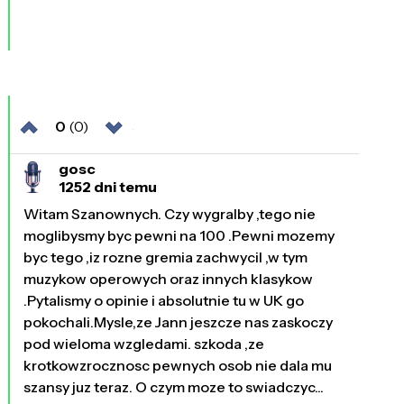
0
(0)
gosc
1252 dni temu
Witam Szanownych. Czy wygralby ,tego nie
moglibysmy byc pewni na 100 .Pewni mozemy
byc tego ,iz rozne gremia zachwycil ,w tym
muzykow operowych oraz innych klasykow
.Pytalismy o opinie i absolutnie tu w UK go
pokochali.Mysle,ze Jann jeszcze nas zaskoczy
pod wieloma wzgledami. szkoda ,ze
krotkowzrocznosc pewnych osob nie dala mu
szansy juz teraz. O czym moze to swiadczyc...