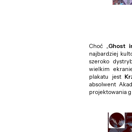
Choć „
Ghost i
najbardziej kul
szeroko dystr
wielkim ekrani
plakatu jest
Kr
absolwent Akade
projektowania gra