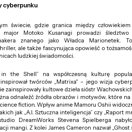
y cyberpunku
ym świecie, gdzie granica między człowiekie
a, major Motoko Kusanagi prowadzi śledztwo
hakera znanego jako Władca Marionetek. To
iller, ale także fascynująca opowieść o tożsamośc
ranicach ludzkiej świadomości.
in the Shell” na współczesną kulturę popula
 inspirował twórców „Matrixa" – jego wizja cyberp
e zainspirowały kultowe dzieła sióstr Wachowskich
żna odnaleźć źródła obrazów i motywów, które na 
 science fiction. Wpływ anime Mamoru Oshii widoczn
kich jak „A.I. Sztuczna inteligencja” czy „Raport mn
tudio DreamWorks Stevena Spielberga nabył
acji mangi. Z kolei James Cameron nazwał „Ghost i