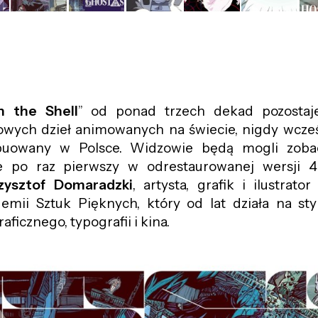
n the Shell
” od ponad trzech dekad pozostaj
towych dzieł animowanych na świecie, nigdy wcześ
ybuowany w Polsce. Widzowie będą mogli zoba
e po raz pierwszy w odrestaurowanej wersji 
zysztof Domaradzki
, artysta, grafik i ilustrato
mii Sztuk Pięknych, który od lat działa na sty
ficznego, typografii i kina.