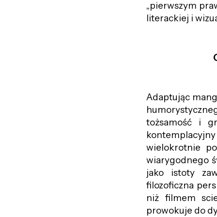
„pierwszym praw
literackiej i wiz
Adaptując mang
humorystyczne
tożsamość i gr
kontemplacyjny 
wielokrotnie p
wiarygodnego św
jako istoty z
filozoficzna per
niż filmem sci
prowokuje do dys