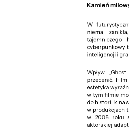
Kamień milow
W futurystyczn
niemal zanikł
tajemniczego 
cyberpunkowy thr
inteligencji i g
Wpływ „Ghost 
przecenić. Film
estetyka wyraźni
w tym filmie mo
do historii kina
w produkcjach ta
w 2008 roku s
aktorskiej adapt