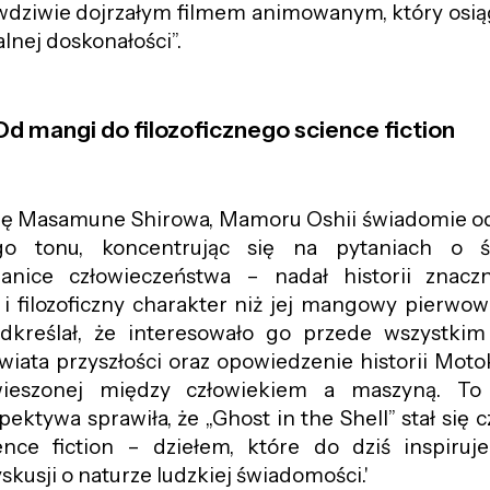
dziwie dojrzałym filmem animowanym, który osią
ualnej doskonałości”.
Od mangi do filozoficznego science fiction
ę Masamune Shirowa, Mamoru Oshii świadomie ods
go tonu, koncentrując się na pytaniach o ś
anice człowieczeństwa – nadał historii znaczn
i filozoficzny charakter niż jej mangowy pierwow
odkreślał, że interesowało go przede wszystkim
iata przyszłości oraz opowiedzenie historii Mot
awieszonej między człowiekiem a maszyną. To
spektywa sprawiła, że „Ghost in the Shell” stał się
ence fiction – dziełem, które do dziś inspiruj
kusji o naturze ludzkiej świadomości.'