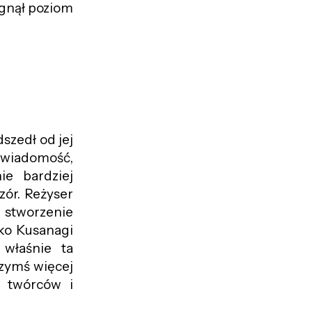
gnął poziom
zedł od jej
wiadomość,
ie bardziej
zór. Reżyser
 stworzenie
oko Kusanagi
 właśnie ta
 czymś więcej
e twórców i