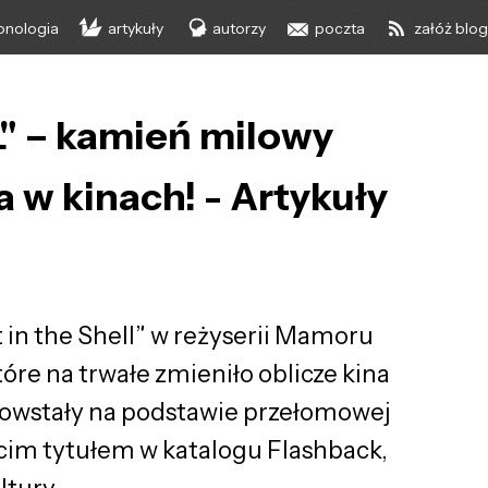
onologia
artykuły
autorzy
poczta
załóż blo
" – kamień milowy
 w kinach! - Artykuły
t in the Shell” w reżyserii Mamoru
tóre na trwałe zmieniło oblicze kina
 powstały na podstawie przełomowej
cim tytułem w katalogu Flashback,
ltury.