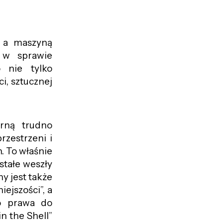
m a maszyną
 w sprawie
 nie tylko
i, sztucznej
rną trudno
rzestrzeni i
. To właśnie
stałe weszły
y jest także
iejszości”, a
o prawa do
n the Shell”