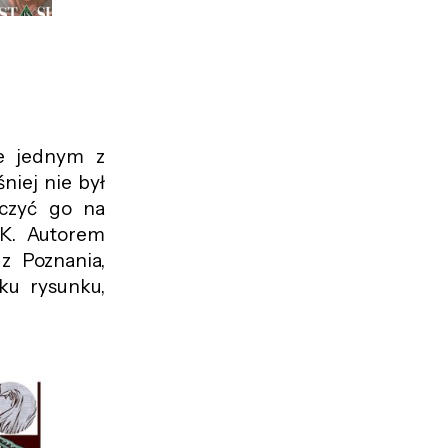
e jednym z
niej nie był
czyć go na
4K. Autorem
r z Poznania,
ku rysunku,