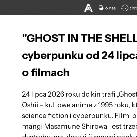
o nas
chr
"GHOST IN THE SHELL
cyberpunku od 24 lipca
o filmach
24 lipca 2026 roku do kin trafi „Ghos
Oshii – kultowe anime z 1995 roku, k
science fiction i cyberpunku. Film,
mangi Masamune Shirowa, jest trze
dystrybutora klasyki filmowej popku