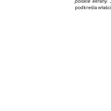
polskie ekrany.
podkreśla właści