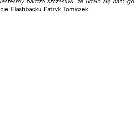
 Jesteśmy bardzo szczęśliwi, że udało się nam g
ciel Flashbacku, Patryk Tomiczek.