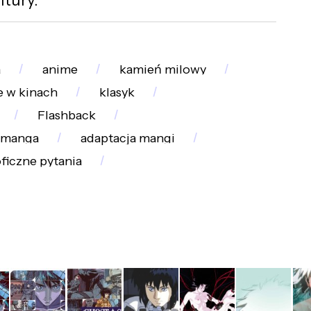
a
anime
kamień milowy
 w kinach
klasyk
Flashback
 manga
adaptacja mangi
oficzne pytania