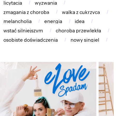
licytacja
wyzwania
zmagania z chorobą
walka z cukrzycą
melancholia
energia
idea
wstać silniejszym
choroba przewlekła
osobiste doświadczenia
nowy singiel