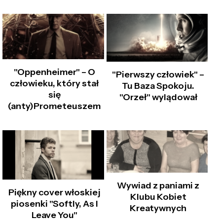
"Oppenheimer" – O
"Pierwszy człowiek" –
człowieku, który stał
Tu Baza Spokoju.
się
"Orzeł" wylądował
(anty)Prometeuszem
Wywiad z paniami z
Piękny cover włoskiej
Klubu Kobiet
piosenki "Softly, As I
Kreatywnych
Leave You"