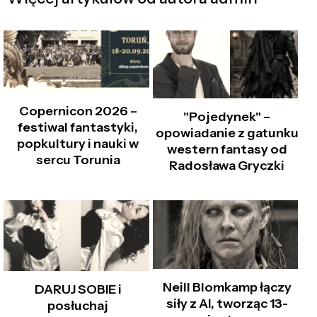
Copernicon 2026 –
"Pojedynek" –
festiwal fantastyki,
opowiadanie z gatunku
popkultury i nauki w
western fantasy od
sercu Torunia
Radosława Gryczki
Neill Blomkamp łączy
DARUJ SOBIE i
siły z AI, tworząc 13-
posłuchaj