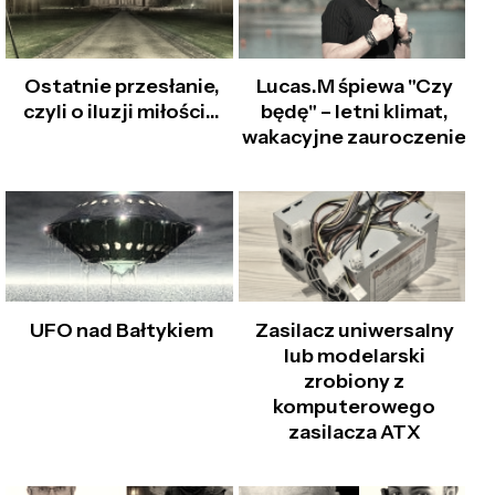
Ostatnie przesłanie,
Lucas.M śpiewa "Czy
czyli o iluzji miłości…
będę" – letni klimat,
wakacyjne zauroczenie
UFO nad Bałtykiem
Zasilacz uniwersalny
lub modelarski
zrobiony z
komputerowego
zasilacza ATX