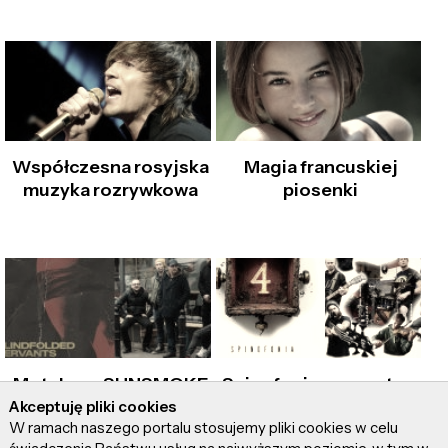
Współczesna rosyjska
Magia francuskiej
muzyka rozrywkowa
piosenki
Metalowy SUNSMOKE
Spinofonia z czwartym
powraca z nowym i
albumem!
Akceptuję pliki cookies
W ramach naszego portalu stosujemy pliki cookies w celu
mocnym singlem!