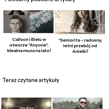
Callson i Bielu w
"Seniorita – radosny,
utworze "Anyone".
letni przebój od
Idealna muza na lato!
Anielki!
Teraz czytane artykuły