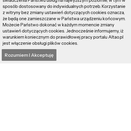
świadczenia Państwu usług na najwyższym poziomie, w tym w
sposób dostosowany do indywidualnych potrzeb. Korzystanie
z witryny bez zmiany ustawień dotyczących cookies oznacza,
że będą one zamieszczane w Państwa urządzeniu końcowym.
Możecie Państwo dokonać w każdym momencie zmiany
ustawień dotyczących cookies. Jednocześnie informujemy, iż
warunkiem koniecznym do prawidłowej pracy portalu Altao.pl
jest włączenie obsługi plików cookies.
"Alarm jest Bogiem" –
takim punkowym,
Rozumiem I Akceptuję
psychodelicznym...
Pliki cookie pomagają nam technicznie prowadzić
portal Altao.pl. Korzystając z portalu, zgadzasz się na
użycie plików cookie. Pliki cookie są wykorzystywane
tylko do działań techniczno-administracyjnych i nie
przekazują danych osobowych oraz informacji z tej
strony osobom trzecim. Wszystkie artykuły wraz ze
zdjęciami i materiałami dostępnymi na portalu są
własnością użytkowników. Administrator i właściciel