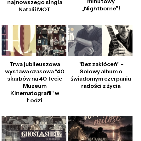
minutowy
najnowszego singla
„Nightborne”!
Natalii MOT
Trwa jubileuszowa
"Bez zakłóceń" –
wystawa czasowa "40
Solowy album o
skarbów na 40-lecie
świadomym czerpaniu
Muzeum
radości z życia
Kinematografii" w
Łodzi