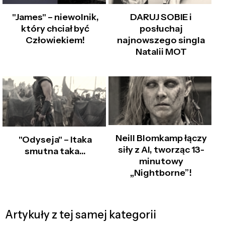
"James" – niewolnik,
DARUJ SOBIE i
który chciał być
posłuchaj
Człowiekiem!
najnowszego singla
Natalii MOT
Neill Blomkamp łączy
"Odyseja" – Itaka
siły z AI, tworząc 13-
smutna taka…
minutowy
„Nightborne”!
Artykuły z tej samej kategorii