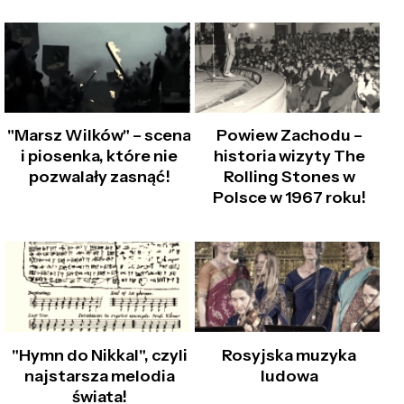
"Marsz Wilków" – scena
Powiew Zachodu –
i piosenka, które nie
historia wizyty The
pozwalały zasnąć!
Rolling Stones w
Polsce w 1967 roku!
"Hymn do Nikkal", czyli
Rosyjska muzyka
najstarsza melodia
ludowa
świata!