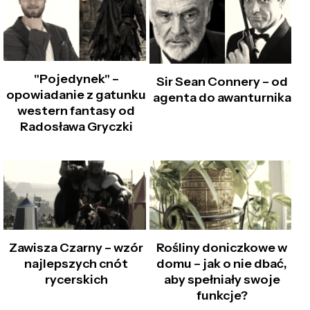
"Pojedynek" –
Sir Sean Connery – od
opowiadanie z gatunku
agenta do awanturnika
western fantasy od
Radosława Gryczki
Zawisza Czarny – wzór
Rośliny doniczkowe w
najlepszych cnót
domu – jak o nie dbać,
rycerskich
aby spełniały swoje
funkcje?