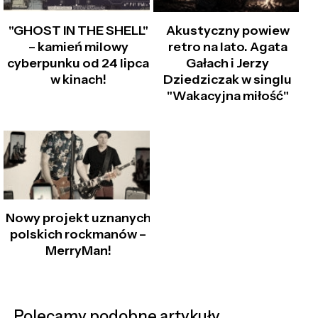
"GHOST IN THE SHELL"
Akustyczny powiew
– kamień milowy
retro na lato. Agata
cyberpunku od 24 lipca
Gałach i Jerzy
w kinach!
Dziedziczak w singlu
"Wakacyjna miłość"
Nowy projekt uznanych
polskich rockmanów –
MerryMan!
Polecamy podobne artykuły