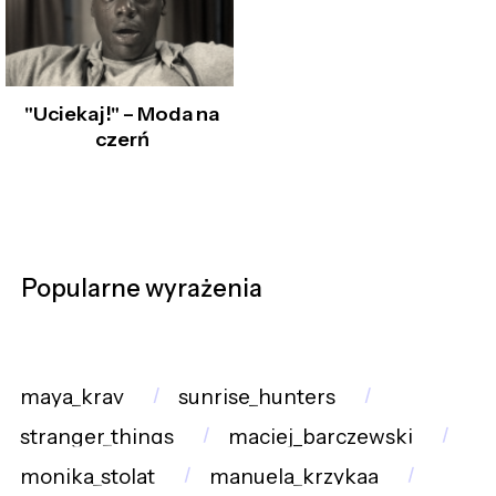
"Uciekaj!" – Moda na
czerń
Popularne wyrażenia
maya_krav
sunrise_hunters
stranger_things
maciej_barczewski
monika_stolat
manuela_krzykaa