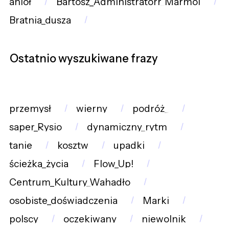
anioł
Bartosz_Administratorr_Marmol
Bratnia_dusza
Ostatnio wyszukiwane frazy
przemysł
wierny
podróż_
saper_Rysio
dynamiczny_rytm
tanie
kosztw
upadki
ścieżka_życia
Flow_Up!
Centrum_Kultury_Wahadło
osobiste_doświadczenia
Marki
polscy
oczekiwany
niewolnik