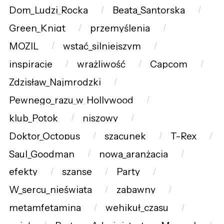
Dom_Ludzi_Rocka
Beata_Santorska
Green_Knigt
przemyślenia
MOZIL
wstać_silniejszym
inspiracje
wrażliwość
Capcom
Zdzisław_Najmrodzki
Pewnego_razu_w_Hollywood
klub_Potok
niszowy
Doktor_Octopus
szacunek
T-Rex
Saul_Goodman
nowa_aranżacja
efekty
szanse
Party
W_sercu_nieświata
zabawny
metamfetamina
wehikuł_czasu