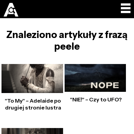
Znaleziono artykuły z frazą
peele
"NIE!" – Czy to UFO?
"To My" – Adelaide po
drugiej stronie lustra