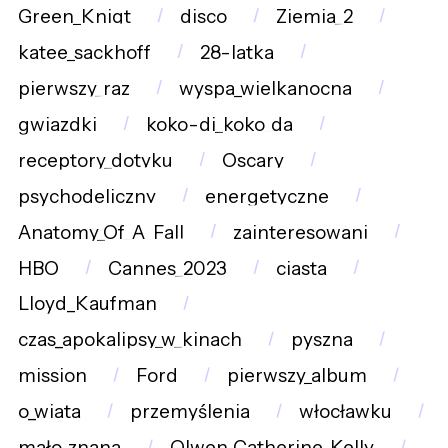
Green_Knigt
disco
Ziemia_2
katee_sackhoff
28-latka
pierwszy_raz
wyspa_wielkanocna
gwiazdki
koko-di_koko_da
receptory_dotyku
Oscary
psychodeliczny
energetyczne
Anatomy_Of_A_Fall
zainteresowani
HBO
Cannes_2023
ciasta
Lloyd_Kaufman
czas_apokalipsy_w_kinach
pyszna
mission
Ford
pierwszy_album
o_wiata
przemyślenia
włocławku
mało_znana
Olwen_Catherine_Kelly