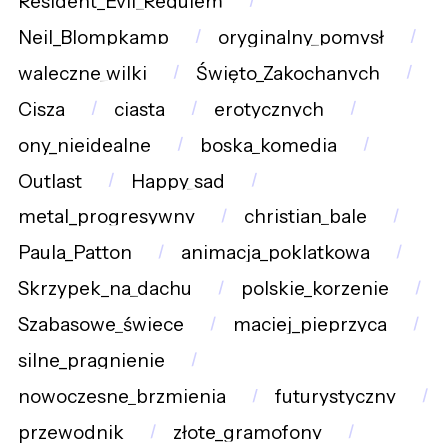
Resident_Evil_Requiem
Neil_Blompkamp
oryginalny_pomysł
waleczne_wilki
Święto_Zakochanych
Cisza
ciasta
erotycznych
ony_nieidealne
boska_komedia
Outlast
Happy_sad
metal_progresywny
christian_bale
Paula_Patton
animacja_poklatkowa
Skrzypek_na_dachu
polskie_korzenie
Szabasowe_świece
maciej_pieprzyca
silne_pragnienie
nowoczesne_brzmienia
futurystyczny
przewodnik
złote_gramofony