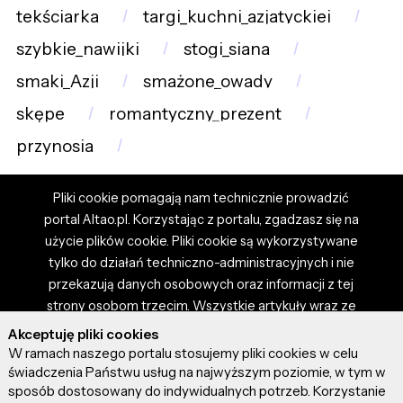
tekściarka
targi_kuchni_azjatyckiej
szybkie_nawijki
stogi_siana
smaki_Azji
smażone_owady
skępe
romantyczny_prezent
przynosia
Pliki cookie pomagają nam technicznie prowadzić
portal Altao.pl. Korzystając z portalu, zgadzasz się na
użycie plików cookie. Pliki cookie są wykorzystywane
tylko do działań techniczno-administracyjnych i nie
przekazują danych osobowych oraz informacji z tej
strony osobom trzecim. Wszystkie artykuły wraz ze
zdjęciami i materiałami dostępnymi na portalu są
Akceptuję pliki cookies
własnością użytkowników. Administrator i właściciel
W ramach naszego portalu stosujemy pliki cookies w celu
portalu nie ponosi odpowiedzialności za tresci
świadczenia Państwu usług na najwyższym poziomie, w tym w
sposób dostosowany do indywidualnych potrzeb. Korzystanie
prezentowane przez autorów artykułów. Dodając