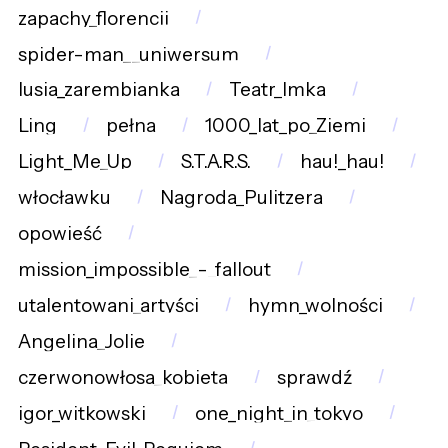
zapachy_florencji
spider-man__uniwersum
lusia_zarembianka
Teatr_Imka
Ling
pełna
1000_lat_po_Ziemi
Light_Me_Up
S.T.A.R.S.
hau!_hau!
włocławku
Nagroda_Pulitzera
opowieść
mission_impossible_-_fallout
utalentowani_artyści
hymn_wolności
Angelina_Jolie
czerwonowłosa_kobieta
sprawdź
igor_witkowski
one_night_in_tokyo