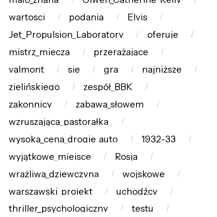
wartosci
podania
Elvis
Jet_Propulsion_Laboratory
oferuje
mistrz_miecza
przerażające
valmont
sie
gra
najniższe
zielińskiego
zespół_BBK
zakonnicy
zabawa_słowem
wzruszająca_pastorałka
wysoka_cena_drogie_auto
1932-33
wyjątkowe_miejsce
Rosja
wrażliwa_dziewczyna
wojskowe
warszawski_projekt
uchodźcy
thriller_psychologiczny
testu