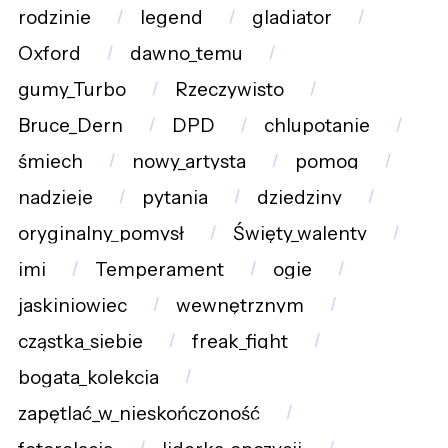
rodzinie
legend
gladiator
Oxford
dawno_temu
gumy_Turbo
Rzeczywisto
Bruce_Dern
DPD
chlupotanie
śmiech
nowy_artysta
pomog
nadzieje
pytania
dziedziny
oryginalny_pomysł
Święty_walenty
imi
Temperament
ogie
jaskiniowiec
wewnętrznym
cząstka_siebie
freak_fight
bogata_kolekcja
zapętlać_w_nieskończoność