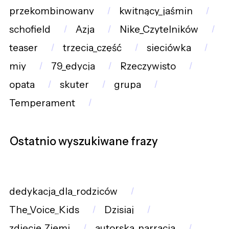
przekombinowany
kwitnący_jaśmin
schofield
Azja
Nike_Czytelników
teaser
trzecia_część
sieciówka
miy
79_edycja
Rzeczywisto
opata
skuter
grupa
Temperament
Ostatnio wyszukiwane frazy
dedykacja_dla_rodziców
The_Voice_Kids
Dzisiaj
zdjęcie_Ziemi
autorska_narracja