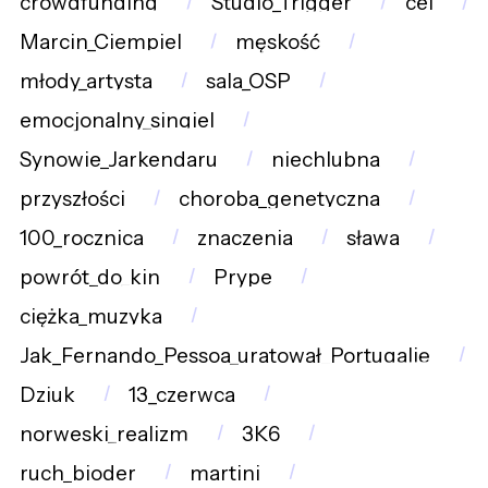
crowdfunding
Studio_Trigger
cel
Marcin_Ciempiel
męskość
młody_artysta
sala_OSP
emocjonalny_singiel
Synowie_Jarkendaru
niechlubna
przyszłości
choroba_genetyczna
100_rocznica
znaczenia
sława
powrót_do_kin
Prype
ciężka_muzyka
Jak_Fernando_Pessoa_uratował_Portugalię
Dziuk
13_czerwca
norweski_realizm
3K6
ruch_bioder
martini