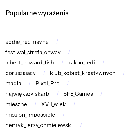
Popularne wyrażenia
eddie_redmayne
festiwal_strefa_chway
albert_howard_fish
zakon_jedi
poruszający
klub_kobiet_kreatywnych
magia
Pixel_Pro
największy_skarb
SFB_Games
mieszne
XVII_wiek
mission_impossible
henryk_jerzy_chmielewski