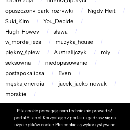
fotorelacja
liderka_opozycji
opuszczony_park_rozrywki
Nigdy_Hejt
Suki_Kim
You_Decide
Hugh_Howey
sława
w_mordę_jeża
muzyka_house
piękny_śpiew
Australijczyk
miy
seksowna
niedopasowanie
postapokalipsa
Even
męska_energia
jacek_jacko_nowak
morskie
Pliki cookie pomagają nam technicznie prowadzić
portal Altao.pl. Korzystając z portalu, zgadzasz się na
użycie plików cookie. Pliki cookie są wykorzystywane