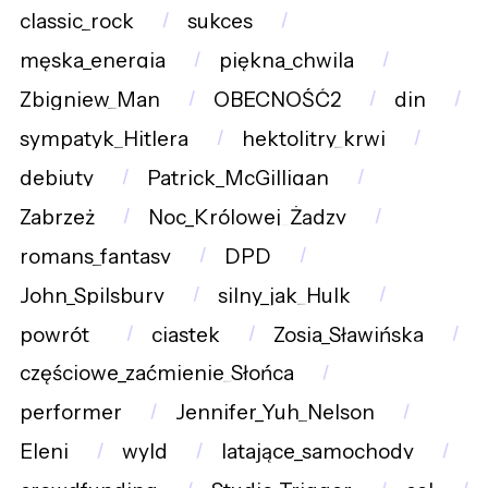
classic_rock
sukces
męska_energia
piękna_chwila
Zbigniew_Man
OBECNOŚĆ2
din
sympatyk_Hitlera
hektolitry_krwi
debiuty
Patrick_McGilligan
Zabrzeż
Noc_Królowej_Żądzy
romans_fantasy
DPD
John_Spilsbury
silny_jak_Hulk
powrót_
ciastek
Zosia_Sławińska
częściowe_zaćmienie_Słońca
performer
Jennifer_Yuh_Nelson
Eleni
wyld
latające_samochody