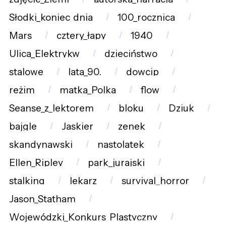
Słodki_koniec_dnia
100_rocznica
Mars
cztery_łapy
1940
Ulica_Elektrykw
dzieciństwo
stalowe
lata_90.
dowcip
reżim
matka_Polka
flow
Seanse_z_lektorem
bloku
Dziuk
bajgle
Jaskier
zenek
skandynawski
nastolatek
Ellen_Ripley
park_jurajski
stalking
lekarz
survival_horror
Jason_Statham
Wojewódzki_Konkurs_Plastyczny