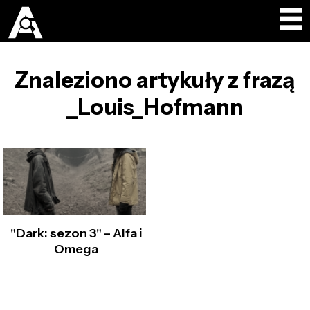
Znaleziono artykuły z frazą
_Louis_Hofmann
"Dark: sezon 3" – Alfa i
Omega