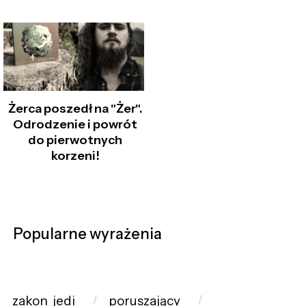
Żerca poszedł na "Żer".
Odrodzenie i powrót
do pierwotnych
korzeni!
Popularne wyrażenia
zakon_jedi
poruszający