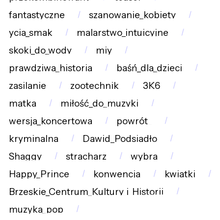
fantastyczne
szanowanie_kobiety
ycia_smak
malarstwo_intuicyjne
skoki_do_wody
miy
prawdziwa_historia
baśń_dla_dzieci
zasilanie
zootechnik
3K6
matka
miłość_do_muzyki
wersja_koncertowa
powrót_
kryminalna
Dawid_Podsiadło
Shaggy
stracharz
wybra
Happy_Prince
konwencja
kwiatki
Brzeskie_Centrum_Kultury_i_Historii
muzyka_pop