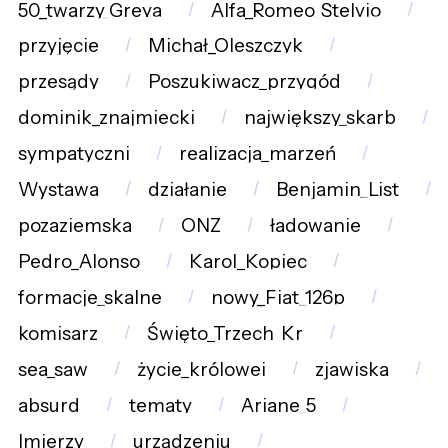
50_twarzy_Greya
Alfa_Romeo_Stelvio
przyjęcie
Michał_Oleszczyk
przesądy
Poszukiwacz_przygód
dominik_znajmiecki
największy_skarb
sympatyczni
realizacja_marzeń
Wystawa
działanie
Benjamin_List
pozaziemska
ONZ
ładowanie
Pedro_Alonso
Karol_Kopiec
formacje_skalne
nowy_Fiat_126p
komisarz
Święto_Trzech_Kr
sea_saw
życie_królowej
zjawiska
absurd
tematy
Ariane_5
Imierzy
urządzeniu