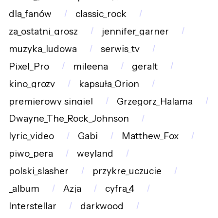
dla_fanów
classic_rock
za_ostatni_grosz
jennifer_garner
muzyka_ludowa
serwis_tv
Pixel_Pro
mileena
geralt
kino_grozy
kapsuła_Orion
premierowy_singiel
Grzegorz_Halama
Dwayne_The_Rock_Johnson
lyric_video
Gabi
Matthew_Fox
piwo_pera
weyland
polski_slasher
przykre_uczucie
_album
Azja
cyfra_4
Interstellar
darkwood