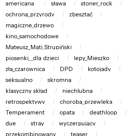
americana_
sława
stoner_rock
ochrona_przyrody
zbesztać
magiczne_drzewo
kino_samochodowe
Mateusz_Mati_Strupiński
piosenki__dla_dzieci
lepy_Mieszko
zła_czarownica
DPD
kotojady
seksualno
skromna
klasyczny_skład
niechlubna
retrospektywy
choroba_przewleka
Temperament
opata
deathloop
due
stray
wyczerpujący
przekombinowany
teaser