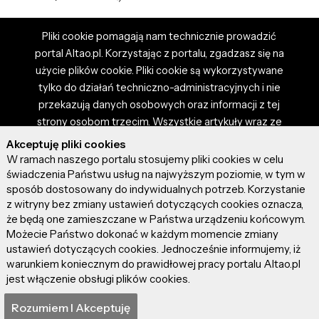
Pliki cookie pomagają nam technicznie prowadzić
portal Altao.pl. Korzystając z portalu, zgadzasz się na
użycie plików cookie. Pliki cookie są wykorzystywane
tylko do działań techniczno-administracyjnych i nie
przekazują danych osobowych oraz informacji z tej
strony osobom trzecim. Wszystkie artykuły wraz ze
zdjęciami i materiałami dostępnymi na portalu są
Akceptuję pliki cookies
własnością użytkowników. Administrator i właściciel
W ramach naszego portalu stosujemy pliki cookies w celu
portalu nie ponosi odpowiedzialności za tresci
świadczenia Państwu usług na najwyższym poziomie, w tym w
sposób dostosowany do indywidualnych potrzeb. Korzystanie
prezentowane przez autorów artykułów. Dodając
z witryny bez zmiany ustawień dotyczących cookies oznacza,
artykuł, zgadzasz się z regulaminem portalu oraz
że będą one zamieszczane w Państwa urządzeniu końcowym.
ponosisz odpowiedzialność za wszystkie materiały
Możecie Państwo dokonać w każdym momencie zmiany
umieszczone przez Ciebie na stronie altao.pl.
ustawień dotyczących cookies. Jednocześnie informujemy, iż
Szczegóły dostępne w regulaminie portalu.
warunkiem koniecznym do prawidłowej pracy portalu Altao.pl
jest włączenie obsługi plików cookies.
© 2026 altao.pl. Wszystkie prawa zastrzeżone.
Rozumiem I Akceptuję
0.054