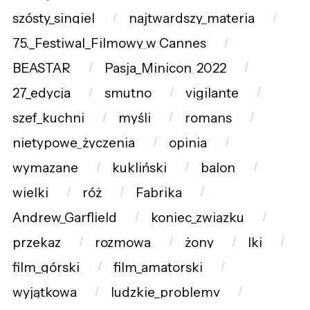
szósty_singiel
najtwardszy_materia
75._Festiwal_Filmowy_w_Cannes
BEASTAR
Pasja_Minicon_2022
27_edycja
smutno
vigilante
szef_kuchni
myśli
romans
nietypowe_życzenia
opinia
wymazane
kukliński
balon
wielki
róż
Fabrika
Andrew_Garflield
koniec_związku
przekaz
rozmowa
żony
lki
film_górski
film_amatorski
wyjątkowa
ludzkie_problemy