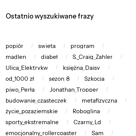
Ostatnio wyszukiwane frazy
popiór
swieta
program
madlen
diabeł
S._Craig_Zahler
Ulica_Elektrykw
księżna_Daisy
od_1000_zł
sezon_8
Szkocja
piwo_Perła
Jonathan_Tropper
budowanie_cząsteczek
metafizyczna
życie_pozaziemskie
Roboglina
sporty_ekstremalne
Czarny_Ld
emocjonalny_rollercoaster
Sam