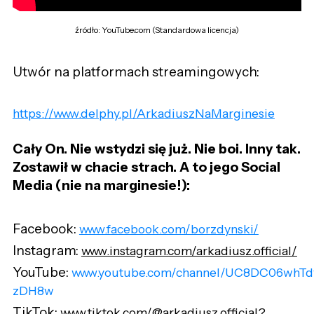
źródło: YouTube.com (Standardowa licencja)
Utwór na platformach streamingowych:
https://www.delphy.pl/ArkadiuszNaMarginesie
Cały On. Nie wstydzi się już. Nie boi. Inny tak.
Zostawił w chacie strach. A to jego S
ocial
M
edia (nie na marginesie!):
Facebook:
www.facebook.com/borzdynski/
Instagram:
www.instagram.com/arkadiusz.official/
YouTube:
www.youtube.com/channel/UC8DC06whT
zDH8w
TikTok:
www.tiktok.com/@arkadiusz.official?