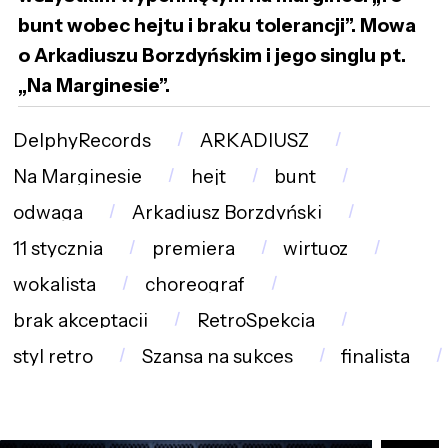
bunt wobec hejtu i braku tolerancji”. Mowa
o Arkadiuszu Borzdyńskim i jego singlu pt.
„Na Marginesie”.
DelphyRecords
ARKADIUSZ
Na Marginesie
hejt
bunt
odwaga
Arkadiusz Borzdyński
11 stycznia
premiera
wirtuoz
wokalista
choreograf
brak akceptacji
RetroSpekcja
styl retro
Szansa na sukces
finalista