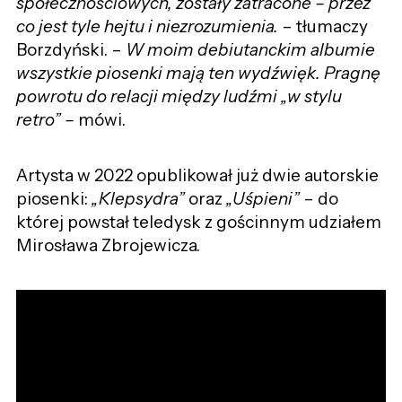
społecznościowych, zostały zatracone – przez
co jest tyle hejtu i niezrozumienia.
– tłumaczy
Borzdyński. –
W moim debiutanckim albumie
wszystkie piosenki mają ten wydźwięk. Pragnę
powrotu do relacji między ludźmi „w stylu
retro” –
mówi.
Artysta w 2022 opublikował już dwie autorskie
piosenki:
„Klepsydra”
oraz
„Uśpieni”
– do
której powstał teledysk z gościnnym udziałem
Mirosława Zbrojewicza.