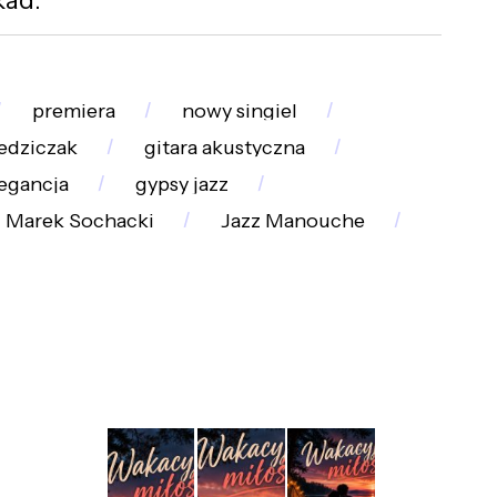
premiera
nowy singiel
iedziczak
gitara akustyczna
legancja
gypsy jazz
Marek Sochacki
Jazz Manouche