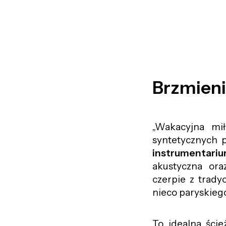
Brzmieni
„Wakacyjna mił
syntetycznych p
instrumentari
akustyczna ora
czerpie z trady
nieco paryskiego
To idealna ści