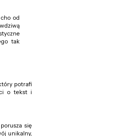
ucho od
awdziwą
styczne
ego tak
który potrafi
i o tekst i
porusza się
ój unikalny,