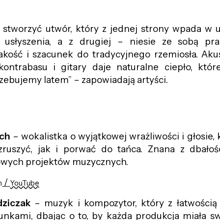
 stworzyć utwór, który z jednej strony wpada w 
 usłyszenia, a z drugiej – niesie ze sobą pr
akość i szacunek do tradycyjnego rzemiosła. Aku
kontrabasu i gitary daje naturalne ciepło, któr
zebujemy latem” – zapowiadają artyści.
ch
– wokalistka o wyjątkowej wrażliwości i głosie, 
ruszyć, jak i porwać do tańca. Znana z dbałośc
owych projektów muzycznych.
/
m
YouTube
dziczak
– muzyk i kompozytor, który z łatwością 
nkami, dbając o to, by każda produkcja miała sw