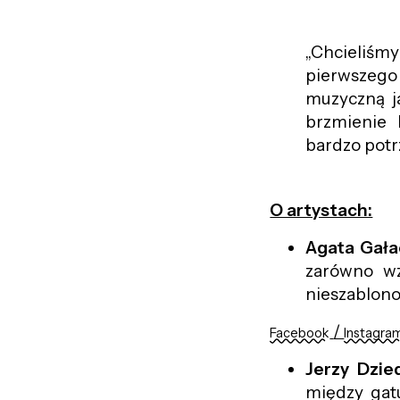
„Chcieliśmy
pierwszego
muzyczną j
brzmienie 
bardzo potr
O artystach:
Agata Gała
zarówno wz
nieszablon
/
Facebook
Instagra
Jerzy Dzie
między gatu