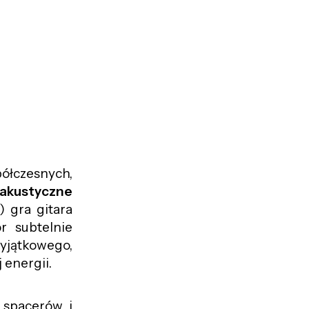
ółczesnych,
 akustyczne
) gra gitara
r subtelnie
yjątkowego,
 energii.
 spacerów i