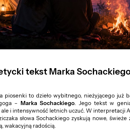
etycki tekst Marka Sochackieg
a piosenki to dzieło wybitnego, nieżyjącego już b
agoga –
Marka Sochackiego
. Jego tekst w geni
 ale i intensywność letnich uczuć. W interpretacji 
ziczaka słowa Sochackiego zyskują nowe, świeże ż
tą, wakacyjną radością.