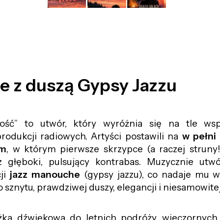
e z duszą Gypsy Jazzu
ość” to utwór, który wyróżnia się na tle wsp
rodukcji radiowych. Artyści postawili na
w pełni
um
, w którym pierwsze skrzypce (a raczej struny!
z głęboki, pulsujący kontrabas. Muzycznie utwó
cji
jazz manouche
(gypsy jazzu), co nadaje mu w
 sznytu, prawdziwej duszy, elegancji i niesamowitej
eżka dźwiękowa do letnich podróży, wieczornych