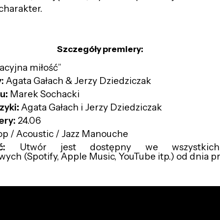
charakter.
Szczegóły premiery:
cyjna miłość”
:
Agata Gałach & Jerzy Dziedziczak
tu
:
Marek Sochacki
zyki
:
Agata Gałach i Jerzy Dziedziczak
ery:
24.06
p / Acoustic / Jazz Manouche
ć:
Utwór jest dostępny we wszystkich
ych (Spotify, Apple Music, YouTube itp.) od dnia p