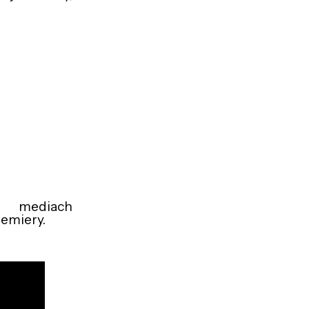
 mediach
remiery.