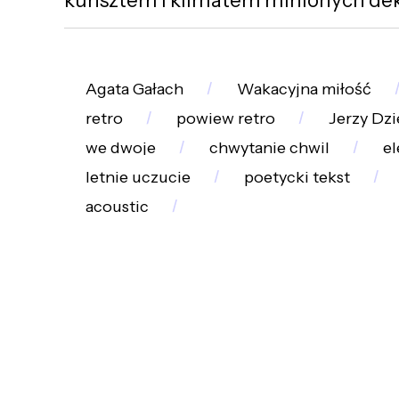
Agata Gałach
Wakacyjna miłość
retro
powiew retro
Jerzy Dz
we dwoje
chwytanie chwil
e
letnie uczucie
poetycki tekst
acoustic