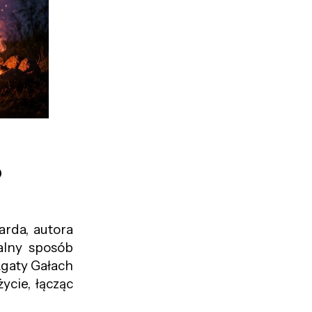
o
arda, autora
alny sposób
Agaty Gałach
ycie, łącząc