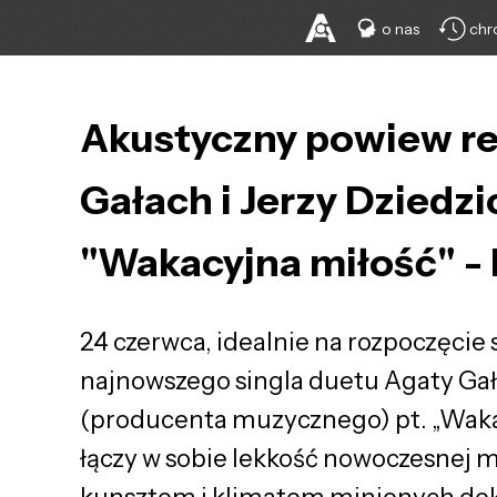
o nas
chr
Akustyczny powiew ret
Gałach i Jerzy Dziedzi
"Wakacyjna miłość" -
24 czerwca, idealnie na rozpoczęcie 
najnowszego singla duetu Agaty Gał
(producenta muzycznego) pt. „Wakac
łączy w sobie lekkość nowoczesnej 
kunsztem i klimatem minionych de