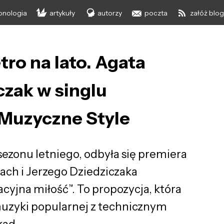
onologia
artykuły
autorzy
poczta
załóż blo
ro na lato. Agata
czak w singlu
 Muzyczne Style
sezonu letniego, odbyła się premiera
ach i Jerzego Dziedziczaka
yjna miłość”. To propozycja, która
muzyki popularnej z technicznym
kad.