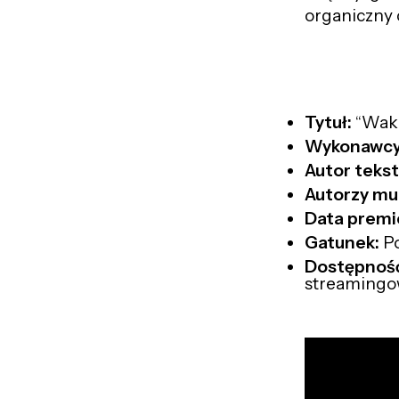
organiczny 
Tytuł:
“Waka
Wykonawcy
Autor teks
Autorzy mu
Data premi
Gatunek:
Po
Dostępnoś
streamingow