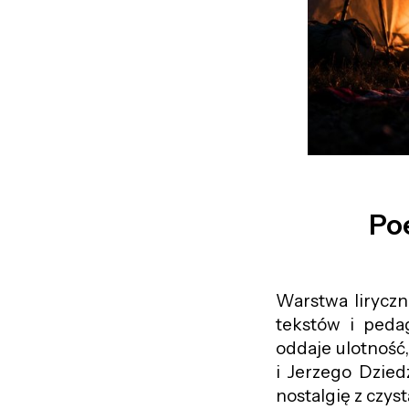
Po
Warstwa liryczn
tekstów i ped
oddaje ulotność,
i Jerzego Dzied
nostalgię z czys