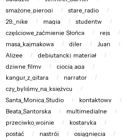
smażone_pierogi
stare_radio
29._nike
magia
studentw
częściowe_zaćmienie_Słońca
rejs
masa_kajmakowa
diler
Juan
Alizee
debiutancki_materiał
dziwne_filmy
ciocia_aga
kangur_z_gitarą
narrator
czy_byliśmy_na_księżycu
Santa_Monica_Studio
kontaktowy
Beata_Santorska
multimedialne
przeciwko_wojnie
kostaryka
postać
nastrój
osiągnięcia