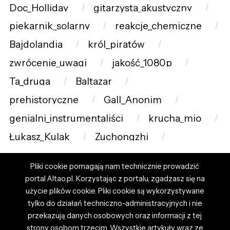
Doc_Holliday
gitarzysta_akustyczny
piekarnik_solarny
reakcje_chemiczne
Bajdolandia
król_piratów
zwrócenie_uwagi
jakość_1080p
Ta_druga
Baltazar
prehistoryczne
Gall_Anonim
genialni_instrumentaliści
krucha_mio
Łukasz_Kulak
Zuchongzhi
Pliki cookie pomagają nam technicznie prowadzić
portal Altao.pl. Korzystając z portalu, zgadzasz się na
użycie plików cookie. Pliki cookie są wykorzystywane
tylko do działań techniczno-administracyjnych i nie
przekazują danych osobowych oraz informacji z tej
strony osobom trzecim. Wszystkie artykuły wraz ze