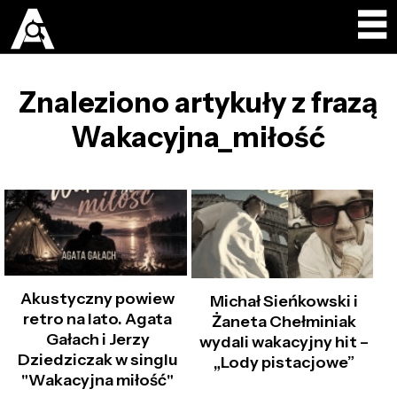
Znaleziono artykuły z frazą
Wakacyjna_miłość
Akustyczny powiew
Michał Sieńkowski i
retro na lato. Agata
Żaneta Chełminiak
Gałach i Jerzy
wydali wakacyjny hit –
Dziedziczak w singlu
„Lody pistacjowe”
"Wakacyjna miłość"