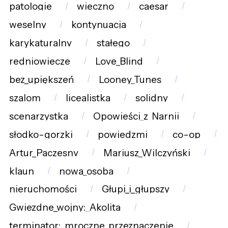
patologie
wieczno
caesar
weselny
kontynuacja
karykaturalny
stałego
redniowiecze
Love_Blind
bez_upiększeń
Looney_Tunes
szalom
licealistka
solidny
scenarzystka
Opowieści_z_Narnii
słodko-gorzki
powiedzmi
co-op
Artur_Paczesny
Mariusz_Wilczyński
klaun
nowa_osoba
nieruchomości
Głupi_i_głupszy
Gwiezdne_wojny:_Akolita
terminator:_mroczne_przeznaczenie