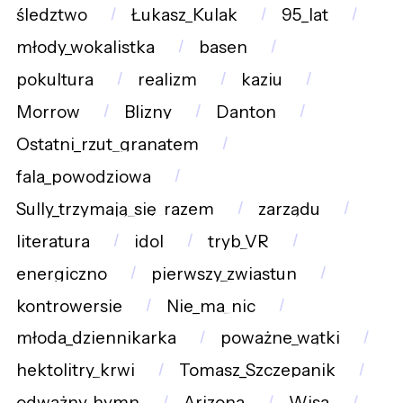
śledztwo
Łukasz_Kulak
95_lat
młody_wokalistka
basen
pokultura
realizm
kaziu
Morrow
Blizny
Danton
Ostatni_rzut_granatem
fala_powodziowa
Sully_trzymają_się_razem
zarządu
literatura
idol
tryb_VR
energiczno
pierwszy_zwiastun
kontrowersje
Nie_ma_nic
młoda_dziennikarka
poważne_wątki
hektolitry_krwi
Tomasz_Szczepanik
odważny_hymn
Arizona
Wisa