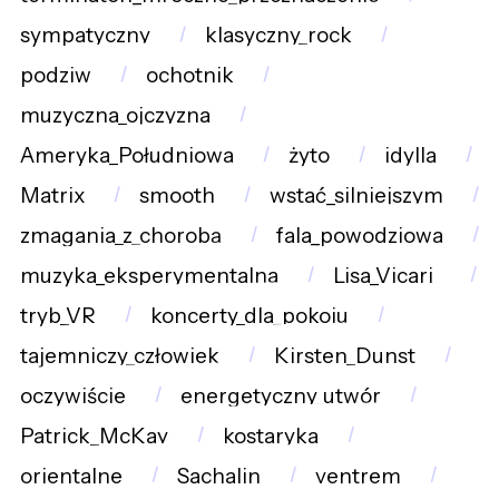
sympatyczny
klasyczny_rock
podziw
ochotnik
muzyczna_ojczyzna
Ameryka_Południowa
żyto
idylla
Matrix
smooth
wstać_silniejszym
zmagania_z_chorobą
fala_powodziowa
muzyka_eksperymentalna
Lisa_Vicari_
tryb_VR
koncerty_dla_pokoju
tajemniczy_człowiek
Kirsten_Dunst
oczywiście
energetyczny_utwór
Patrick_McKay
kostaryka
orientalne
Sachalin
ventrem