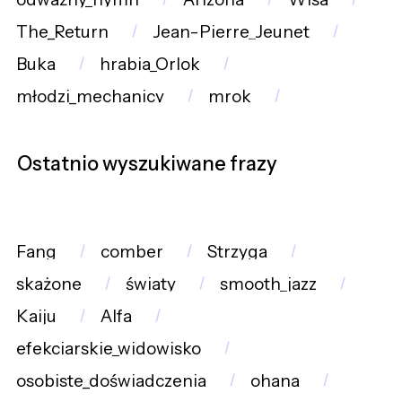
The_Return
Jean-Pierre_Jeunet
Buka
hrabia_Orlok
młodzi_mechanicy
mrok
Ostatnio wyszukiwane frazy
Fang
comber
Strzyga
skażone
światy
smooth_jazz
Kaiju
Alfa
efekciarskie_widowisko
osobiste_doświadczenia
ohana