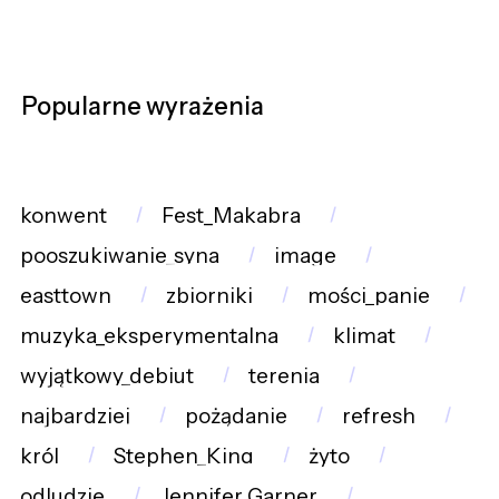
Popularne wyrażenia
konwent
Fest_Makabra
pooszukiwanie_syna
image
easttown
zbiorniki
mości_panie
muzyka_eksperymentalna
klimat
wyjątkowy_debiut
terenia
najbardziej
pożądanie
refresh
król
Stephen_King
żyto
odludzie
Jennifer_Garner